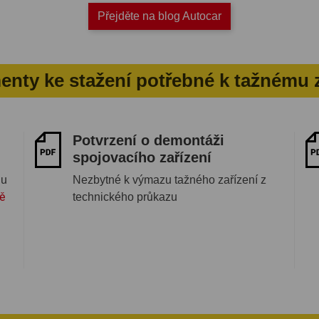
Přejděte na blog Autocar
nty ke stažení potřebné k tažnému z
Potvrzení o demontáži
spojovacího zařízení
 u
Nezbytné k výmazu tažného zařízení z
ě
technického průkazu