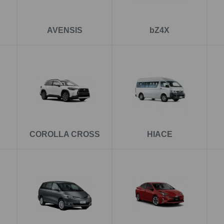
a pro aktivní použití
 zařízení Toyota RAV4
, které je ideální pro tažení přívěsů, vo
AVENSIS
bZ4X
ystémy, které zachovají estetiku zadní části vozu, když tažné 
lba pro každodenní jízdu
oyota Corolla
je ideální pro lehčí přívěsy, nosič kol nebo jiné 
 používat. Během montáže provádíme také kontrolu elektroinstala
flexibilita
COROLLA CROSS
HIACE
ízení Toyota Yaris
, které je ideální pro nosiče kol nebo menší p
telnými systémy pro zachování vzhledu zadní části vozu.
í pro rodinné i pracovní využití
í i výlety s rodinou, a proto doporučujeme
tažné zařízení Toyot
ití. Montáž provádíme s důrazem na přesné zapojení elektroins