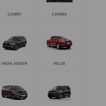
zíků či nosičů kol při dovolených i každodenním
CAMRY
CARINA
zařízení není potřeba. Vše máme skladem a
příslušenství. Doporučujeme pevné i odnímatelné
ce a všech světelných funkcí.
HIGHLANDER
HILUX
řívěsy. Díky své konstrukci skvěle funguje i při
a Auris
. Hodí se pro přívěsy i nosiče kol, ať už
talace a bezpečnostní prvky.