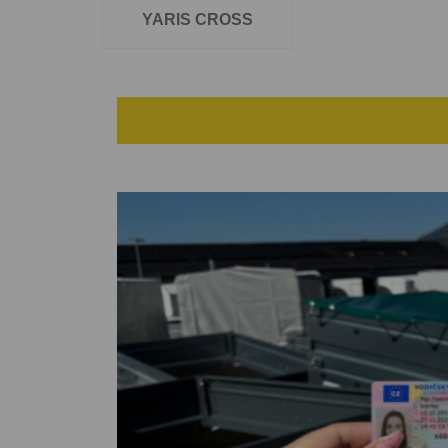
tažné zařízení Toyota Proace Verso
či
Toyota
YARIS CROSS
zde:
kontakt
.