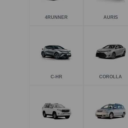
Toyota RAV4 – výkon a stabilit
Pro oblíbený SUV model doporučujeme
tažné
4RUNNER
AURIS
provozu. V nabídce najdete také odnímatelné s
montáž je možná rychle dle domluvy.
Toyota Corolla – praktická vo
Komfortní a spolehlivý model
tažné zařízení T
varianty podle toho, jak často budete zařízení
Toyota Yaris – menší vůz, velká 
C-HR
COROLLA
Pro kompaktní model Yaris nabízíme
tažné zař
běžném provozu a lze jej kombinovat s odníma
Toyota Auris – spolehlivé řešen
Model Auris je praktický pro každodenní použit
plánujete pravidelné tahání nebo občasné použ