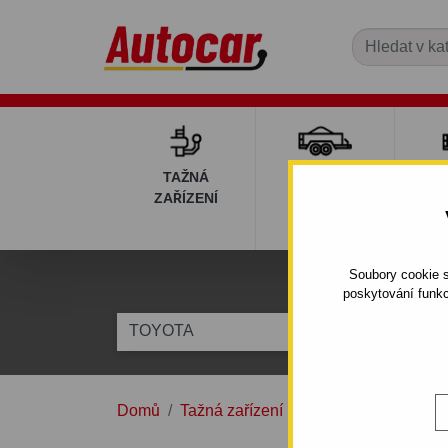
TAŽNÁ
PŘÍVĚSNÉ
DÍ
ZAŘÍZENÍ
VOZÍKY
PŘ
V
Soubory cookie s
poskytování funkc
TOYOTA
Model
Domů
Tažná zařízení
TOYOTA