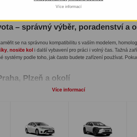
Více informací
TA – RAV4, COROLLA, HILUX
yota – správný výběr, poradenství a
zaměřit se na správnou kompatibilitu s vaším modelem, homolog
íky
,
nosiče kol
i další vybavení pro práci i volný čas. Tažná za
é systémy podle toho, jak často budete zařízení používat. Pokud
raha, Plzeň a okolí
Více informací
išťujeme také odbornou montáž v našem vlastním servisu, kte
ktroinstalace a kontrolu všech funkcí. Podrobné informace o prů
onicky, aby byl vyhrazen dostatek času přesně pro vaše vozidlo a
 modely Toyota