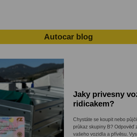
 Hilux tažné zařízení
. Montáž provádíme pro zákazníky z
Prah
Autocar blog
Jaky privesny vo
ridicakem?
Chystáte se koupit nebo půjčit
průkaz skupiny B? Odpověď z
vašeho vozidla a přívěsu. Vysv