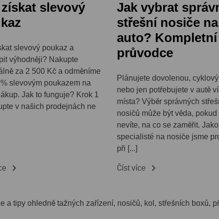
 získat slevový
Jak vybrat správ
kaz
střešní nosiče na
auto? Kompletní
skat slevový poukaz a
průvodce
it výhodněji? Nakupte
álně za 2 500 Kč a odměníme
Plánujete dovolenou, cyklovýl
0% slevovým poukazem na
nebo jen potřebujete v autě v
nákup. Jak to funguje? Krok 1
místa? Výběr správných střeš
pte v našich prodejnách ne
nosičů může být věda, pokud
nevíte, na co se zaměřit. Jako
specialisté na nosiče jsme pr
při [...]


íce
Číst více
ce a tipy ohledně tažných zařízení, nosičů, kol, střešních boxů, 