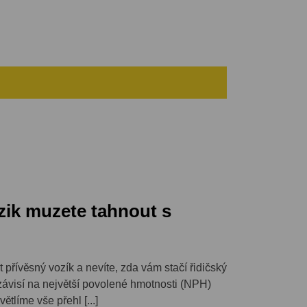
y, Plzně a okolí
– veškeré informace najdete
zik muzete tahnout s
 přívěsný vozík a nevíte, zda vám stačí řidičský
ávisí na největší povolené hmotnosti (NPH)
ětlíme vše přehl [...]