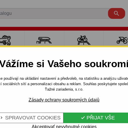

LY PRO
NOSIČE A
NOSIČE NA
SPORT
ÍVĚSNÉ
BOXY
JÍZDNÍ KOLA
DĚTM
Vážíme si Vašeho soukrom
OZÍKY
Hledám tažné zařízení pro auto
e používají na ukládání nastavení a předvoleb, na statistiku a analýzu uživat
í sociálních sítí a personalizaci obsahu a reklam. Souhlas poskytujete spo
Ťažné zariadenia, s.r.o.
Karosérie
Rok výrob
Zásady ochrany soukromých údajů
SPRAVOVAT COOKIES
PŘIJAT VŠE


Akceptovať nevyhnutné cookies