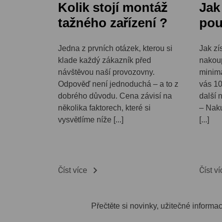
Kolik stojí montáž
Jak
tažného zařízení ?
pou
Jedna z prvních otázek, kterou si
Jak zí
klade každý zákazník před
nakoup
návštěvou naší provozovny.
minim
Odpověď není jednoduchá – a to z
vás 1
dobrého důvodu. Cena závisí na
další 
několika faktorech, které si
– Naku
vysvětlíme níže [...]
[...]

Číst více
Číst v
Přečtěte si novinky, užitečné informa