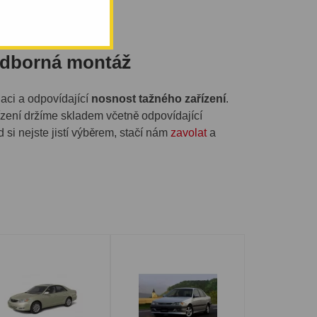
 odborná montáž
aci a odpovídající
nosnost tažného zařízení
.
řízení držíme skladem včetně odpovídající
 si nejste jistí výběrem, stačí nám
zavolat
a
rý je dostupný zákazníkům z
Prahy, Plzně i
běhu instalace najdete zde:
montáž tažného
 typ elektroinstalace.