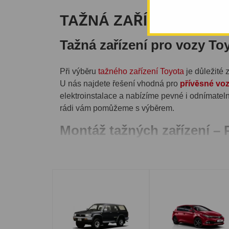
TAŽNÁ ZAŘÍZENÍ TOYO
Tažná zařízení pro vozy To
Při výběru
tažného zařízení Toyota
je důležité 
U nás najdete řešení vhodná pro
přívěsné voz
elektroinstalace a nabízíme pevné i odnímateln
rádi vám pomůžeme s výběrem.
Montáž tažných zařízení – P
Ke každému zakoupenému tažnému zařízení zaj
okolí
. Montáž zahrnuje kompletní zapojení ele
zařízení
. Termín montáže je nutné sjednat telef
Doporučení pro jednotlivé