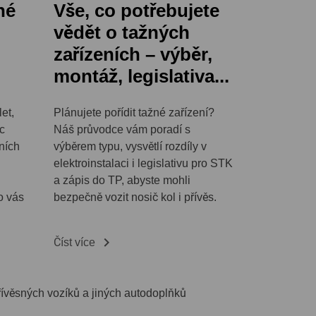
né
Vše, co potřebujete
vědět o tažných
zařízeních – výběr,
montáž, legislativa...
et,
Plánujete pořídit tažné zařízení?
íc
Náš průvodce vám poradí s
ních
výběrem typu, vysvětlí rozdíly v
elektroinstalaci i legislativu pro STK
a zápis do TP, abyste mohli
o vás
bezpečně vozit nosič kol i přívěs.

Číst více
přívěsných vozíků a jiných autodoplňků