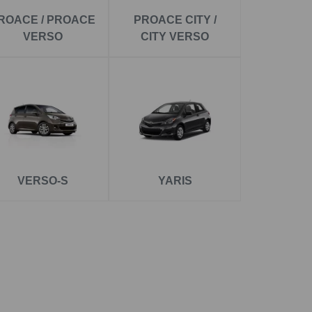
ROACE / PROACE
PROACE CITY /
VERSO
CITY VERSO
pro přepravu těžších nákladů. Tento typ tažného
stabilita.
ré zvládne i náročnější tažení přívěsů či nosičů
elných funkcí.
VERSO-S
YARIS
 pro tahání těžších přívěsů, vozíků i většího
adnou kontrolu všech komponent.
áž
 a odpovídající typ nejen pro
tažné zařízení
ažné zařízení Toyota Proace City Verso
,