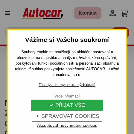


Kontakt

Vážíme si Vašeho soukromí
Soubory cookie se používají na ukládání nastavení a
SEZNAM MONTÁŽNÍCH
předvoleb, na statistiku a analýzu uživatelského správání,
poskytování funkcí sociálních sítí a personalizaci obsahu a
STŘEDISEK TAŽNÝCH
reklam. Souhlas poskytujete společnosti AUTOCAR - Ťažné
zariadenia, s.r.o.
ZAŘÍZENÍ
Zásady ochrany soukromých údajů
Více informací
MONTÁŽ TAŽNÉHO
PŘIJAT VŠE

ZAŘÍZENÍ: SEZNAM
SPRAVOVAT COOKIES

ODBORNÝCH STŘEDISEK V
Akceptovať nevyhnutné cookies
ČR