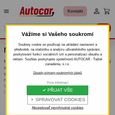


Kontakt

Vážíme si Vašeho soukromí
Soubory cookie se používají na ukládání nastavení a
NOSIČE NA JÍZDNÍ KOLA
předvoleb, na statistiku a analýzu uživatelského správání,
poskytování funkcí sociálních sítí a personalizaci obsahu a
reklam. Souhlas poskytujete společnosti AUTOCAR - Ťažné
Naše nabídka nosičů na přepravu jízdních kol je komplexní
zariadenia, s.r.o.
a zahrnuje nosiče kol na tažné zařízení, nosiče kol na
Zásady ochrany soukromých údajů
střechu auta ale též i nosiče kol na zadní dveře. V nabídce
najdete ověřenou kvalitu od výrobců THULE nebo
Více informací
YAKIMA, ale též cenově dostupnější nosiče od výrobců
PŘIJAT VŠE

BOSAL-ORIS nebo BuzzRack, které nabízí velmi dobrý
poměr výkon/cena. Pro méně náročné zákazníky máme v
SPRAVOVAT COOKIES

Více informací
nabídce též nosič kol v kategorii "low cost" italské značky
Akceptovať nevyhnutné cookies
MENABO.