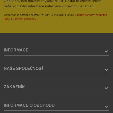
Odběr novinek můžete kdykoliv zrušit. Pokud to chcete udělat,
naše kontaktní informace naleznete v právním oznámení.
Tento web je chráněn službou reCAPTCHA a platí Google
Zásady ochrany osobních
údajů
a
Smluvní podmínky
.
INFORMACE
NAŠE SPOLEČNOSŤ
ZÁKAZNÍK
INFORMACE O OBCHODU