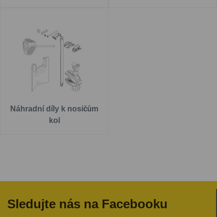
Náhradní díly k nosičům
kol
Sledujte nás na Facebooku