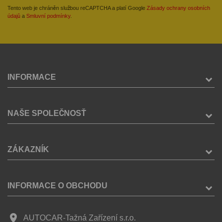
Tento web je chráněn službou reCAPTCHA a platí Google
Zásady ochrany osobních
údajů
a
Smluvní podmínky
.
INFORMACE
NAŠE SPOLEČNOSŤ
ZÁKAZNÍK
INFORMACE O OBCHODU
place
AUTOCAR-Tažná Zařízení s.r.o.