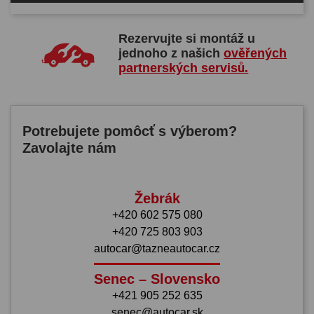
Rezervujte si montáž u
jednoho z našich
ověřených
partnerských servisů.
Potrebujete pomôcť s výberom?
Zavolajte nám
Žebrák
+420 602 575 080
+420 725 803 903
autocar@tazneautocar.cz
Senec – Slovensko
+421 905 252 635
senec@autocar.sk