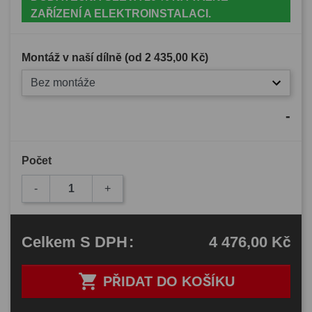
ZAŘÍZENÍ A ELEKTROINSTALACI.
Montáž v naší dílně (od
2 435,00 Kč
)
Bez montáže
-
Počet
-
+
4 476,00 Kč
Celkem
S DPH
:

PŘIDAT DO KOŠÍKU