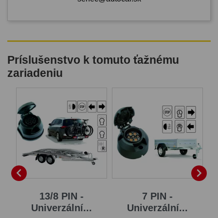
Príslušenstvo k tomuto ťažnému
zariadeniu


...
13/8 PIN -
7 PIN -
Univerzální...
Univerzální...