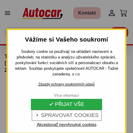


Kontakt

Vážíme si Vašeho soukromí
Soubory cookie se používají na ukládání nastavení a
TAŽNÉ ZAŘÍZENÍ PRO MERCEDES E - 4DV.
předvoleb, na statistiku a analýzu uživatelského správání,
(W 211) - ŠROUBOVÝ SYSTÉM - OD 2002 DO
poskytování funkcí sociálních sítí a personalizaci obsahu a
reklam. Souhlas poskytujete společnosti AUTOCAR - Ťažné
2008
zariadenia, s.r.o.
Zásady ochrany soukromých údajů
Více informací
PŘIJAT VŠE

SPRAVOVAT COOKIES

Akceptovať nevyhnutné cookies