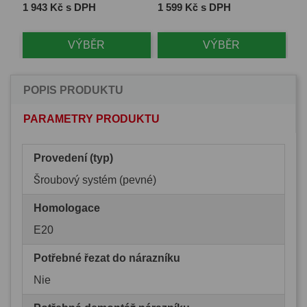
Cena
Cena
Ce
1 943 Kč s DPH
1 599 Kč s DPH
2 
VÝBĚR
VÝBĚR
POPIS PRODUKTU
PARAMETRY PRODUKTU
Provedení (typ)
Šroubový systém (pevné)
Homologace
E20
Potřebné řezat do nárazníku
Nie