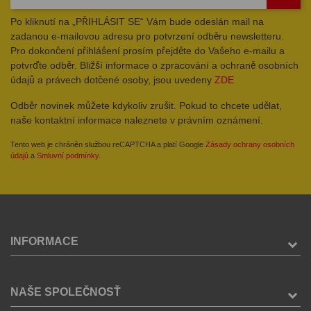
Po kliknutí na „PŘIHLÁSIT SE“ Vám bude odeslán mail na
zadanou e-mailovou adresu pro potvrzení odběru newsletteru.
Pro dokončení přihlášení prosím přejděte do Vašeho e-mailu a
potvrďte odběr. Bližší informace o zpracování a ochraně osobních
údajů a právech dotčené osoby, jsou uvedeny
ZDE
Odběr novinek můžete kdykoliv zrušit. Pokud to chcete udělat,
naše kontaktní informace naleznete v právním oznámení.
Tento web je chráněn službou reCAPTCHA a platí Google
Zásady ochrany osobních
údajů
a
Smluvní podmínky
.
INFORMACE
NAŠE SPOLEČNOSŤ