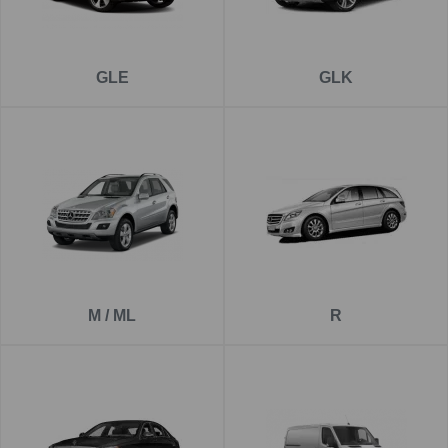
GLE
GLK
M / ML
R