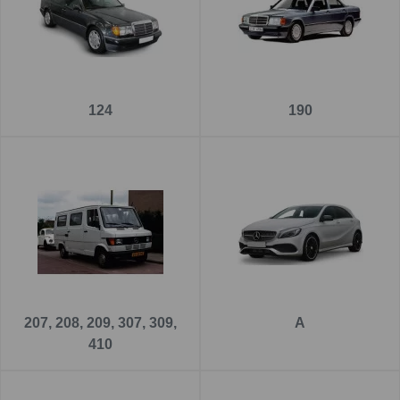
Na
www.tazneautocar.cz
naleznete kvalitní a spolehlivé
tažné háky pro MERCEDES. Všechna tažná zařízení mají
speciální
antikorozní povrchovou úpravu
a poskytujeme
na ně
5-letou záruku
.
124
190
Pro správnou funkčnost tažného zařízení je nutné vybrat si
také elektroinstalaci, kterou naleznete
v samostatné
kategorii
nebo u detailu tažného zařízení MERCEDES.
Tažné spolu s elektroinstalací od nás si pak namontujete
bez problémů například u našich partnerů
v partnerských
dílnách po celé ČR
. Zoznam partnerů nájdete
TADY
.
207, 208, 209, 307, 309,
A
410