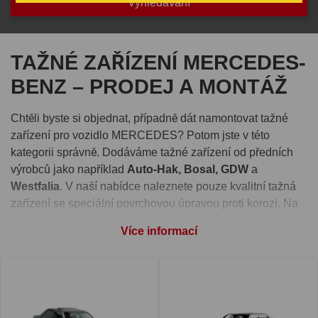
TAŽNÉ ZAŘÍZENÍ MERCEDES-
BENZ – PRODEJ A MONTÁŽ
Chtěli byste si objednat, případně dát namontovat tažné
zařízení pro vozidlo MERCEDES? Potom jste v této
kategorii správně. Dodáváme tažné zařízení od předních
výrobců jako například
Auto-Hak, Bosal, GDW
a
Westfalia
. V naší nabídce naleznete pouze kvalitní tažná
zařízení se speciální povrchovou úpravou proti korozi. Na
výběr máte pevné (šroubové) tažné zařízení, bajonetový
Více informací
systém nebo vertikální automatický systém.
Objednejte si tažné zařízení na
MERCEDES