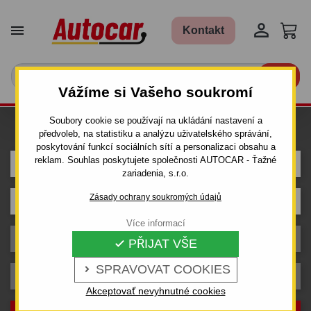


Kontakt

Vážíme si Vašeho soukromí
Soubory cookie se používají na ukládání nastavení a
Hledám tažné zařízení pro auto
předvoleb, na statistiku a analýzu uživatelského správání,
poskytování funkcí sociálních sítí a personalizaci obsahu a
reklam. Souhlas poskytujete společnosti AUTOCAR - Ťažné
MERCEDES
zariadenia, s.r.o.
Zásady ochrany soukromých údajů
Model
Více informací
Karosérie
PŘIJAT VŠE

SPRAVOVAT COOKIES

Rok výroby
Akceptovať nevyhnutné cookies