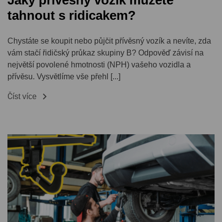
Jaky privesny vozik muzete
tahnout s ridicakem?
Chystáte se koupit nebo půjčit přívěsný vozík a nevíte, zda
vám stačí řidičský průkaz skupiny B? Odpověď závisí na
největší povolené hmotnosti (NPH) vašeho vozidla a
přívěsu. Vysvětlíme vše přehl [...]

Číst více