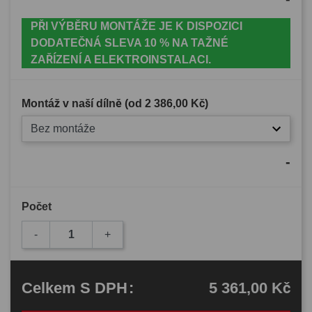
PŘI VÝBĚRU MONTÁŽE JE K DISPOZICI
DODATEČNÁ SLEVA 10 % NA TAŽNÉ
ZAŘÍZENÍ A ELEKTROINSTALACI.
Montáž v naší dílně (od
2 386,00 Kč
)
Bez montáže
-
Počet
-
+
5 361,00 Kč
Celkem
S DPH
: