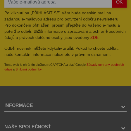
OK
Po kliknutí na „PŘIHLÁSIT SE“ Vám bude odeslán mail na
zadanou e-mailovou adresu pro potvrzení odběru newsletteru.
Pro dokončení přihlášení prosím přejděte do Vašeho e-mailu a
potvrďte odběr. Bližší informace o zpracování a ochraně osobních
údajů a právech dotčené osoby, jsou uvedeny
ZDE
Odběr novinek můžete kdykoliv zrušit. Pokud to chcete udělat,
naše kontaktní informace naleznete v právním oznámení.
Tento web je chráněn službou reCAPTCHA a platí Google
Zásady ochrany osobních
údajů
a
Smluvní podmínky
.
INFORMACE
NAŠE SPOLEČNOSŤ