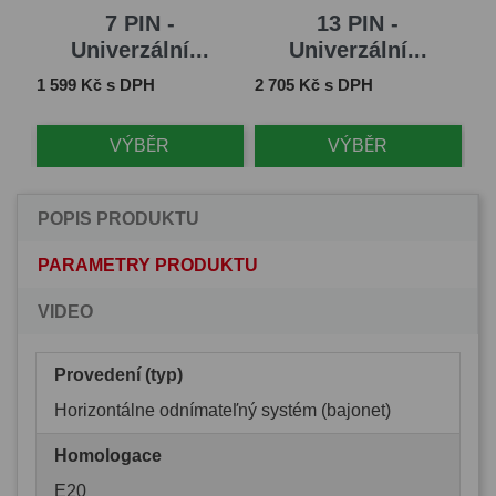
7 PIN -
13 PIN -
Univerzální...
Univerzální...
Cena
Cena
Ce
1 599 Kč s DPH
2 705 Kč s DPH
1 
VÝBĚR
VÝBĚR
POPIS PRODUKTU
PARAMETRY PRODUKTU
VIDEO
Provedení (typ)
Horizontálne odnímateľný systém (bajonet)
Homologace
E20