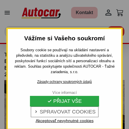


Kontakt

Vážíme si Vašeho soukromí
Soubory cookie se používají na ukládání nastavení a
TAŽNÉ ZAŘÍZENÍ PRO MERCEDES E - TŘÍDA
předvoleb, na statistiku a analýzu uživatelského správání,
E, 4DV. (W 210) - ODNIMATEĽNY
poskytování funkcí sociálních sítí a personalizaci obsahu a
reklam. Souhlas poskytujete společnosti AUTOCAR - Ťažné
BAJONETOVÝ SYSTÉM - OD 1995/06 DO
zariadenia, s.r.o.
2002/03
Zásady ochrany soukromých údajů
Více informací
PŘIJAT VŠE

SPRAVOVAT COOKIES

Akceptovať nevyhnutné cookies