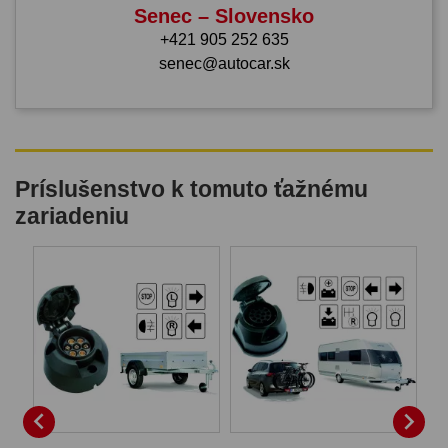
Senec – Slovensko
+421 905 252 635
senec@autocar.sk
Príslušenstvo k tomuto ťažnému
zariadeniu

