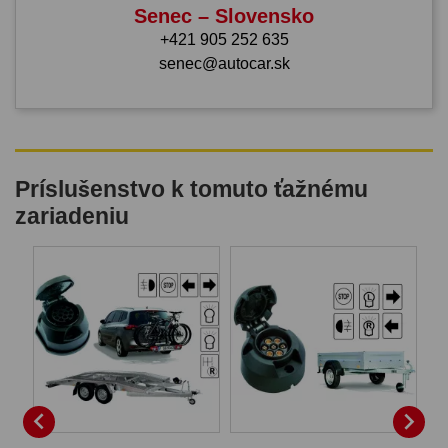
Senec – Slovensko
+421 905 252 635
senec@autocar.sk
Príslušenstvo k tomuto ťažnému
zariadeniu

