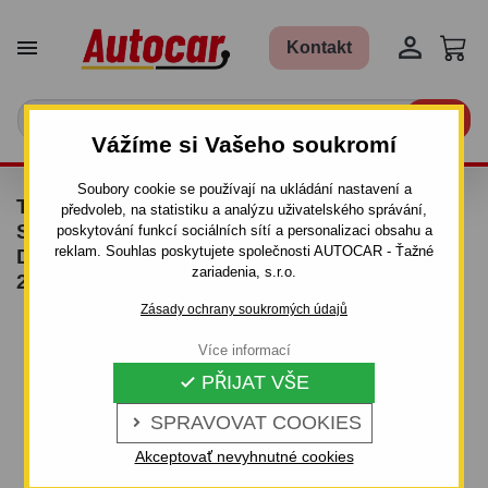


Kontakt

Vážíme si Vašeho soukromí
Soubory cookie se používají na ukládání nastavení a
TAŽNÉ ZAŘÍZENÍ PRO TOYOTA RAV 4 - 5 DV.
předvoleb, na statistiku a analýzu uživatelského správání,
S REZERV. KOLOM NA ZADNYCH
poskytování funkcí sociálních sítí a personalizaci obsahu a
reklam. Souhlas poskytujete společnosti AUTOCAR - Ťažné
DVÉŘOVÝACH - ŠROUBOVÝ SYSTÉM - OD
zariadenia, s.r.o.
2009 DO
Zásady ochrany soukromých údajů
Více informací
PŘIJAT VŠE

SPRAVOVAT COOKIES

Akceptovať nevyhnutné cookies