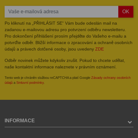
OK
Po kliknutí na „PŘIHLÁSIT SE“ Vám bude odeslán mail na
zadanou e-mailovou adresu pro potvrzení odběru newsletteru.
Pro dokončení přihlášení prosím přejděte do Vašeho e-mailu a
potvrďte odběr. Bližší informace o zpracování a ochraně osobních
údajů a právech dotčené osoby, jsou uvedeny
ZDE
Odběr novinek můžete kdykoliv zrušit. Pokud to chcete udělat,
naše kontaktní informace naleznete v právním oznámení.
Tento web je chráněn službou reCAPTCHA a platí Google
Zásady ochrany osobních
údajů
a
Smluvní podmínky
.
INFORMACE