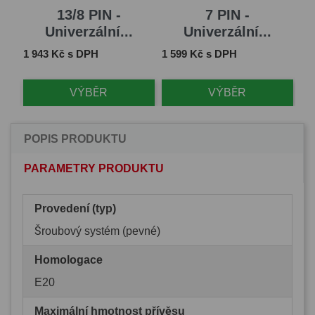
13/8 PIN -
7 PIN -
Univerzální...
Univerzální...
Cena
Cena
Ce
1 943 Kč s DPH
1 599 Kč s DPH
2 
VÝBĚR
VÝBĚR
POPIS PRODUKTU
PARAMETRY PRODUKTU
Provedení (typ)
Šroubový systém (pevné)
Homologace
E20
Maximální hmotnost přívěsu