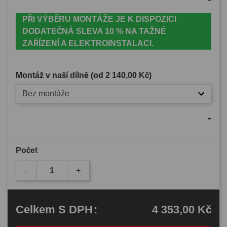
PŘI VÝBĚRU MONTÁŽE JE K DISPOZICI
DODATEČNÁ SLEVA 10 % NA TAŽNÉ
ZAŘÍZENÍ A ELEKTROINSTALACI.
Montáž v naší dílně (od
2 140,00 Kč
)
Bez montáže
-
Počet
-
+
4 353,00 Kč
Celkem
S DPH
: