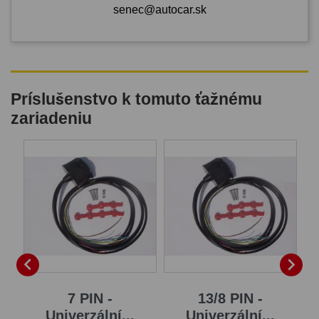
senec@autocar.sk
Príslušenstvo k tomuto ťažnému
zariadeniu
B


7 PIN -
13/8 PIN -
Univerzální...
Univerzální...