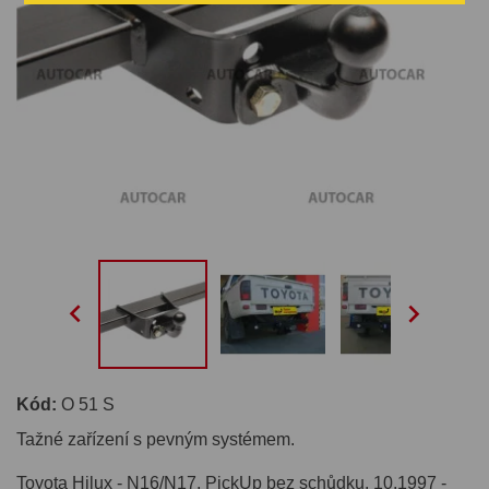


Kód:
O 51 S
Tažné zařízení s pevným systémem.
Toyota Hilux - N16/N17, PickUp bez schůdku. 10.1997 -