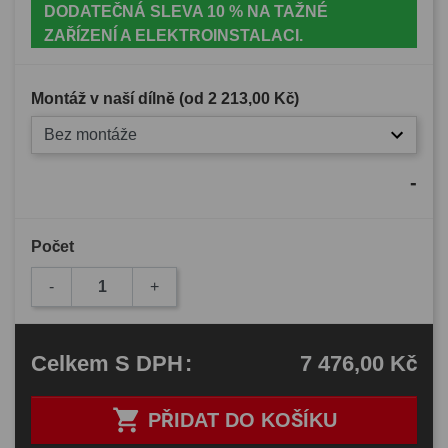
DODATEČNÁ SLEVA 10 % NA TAŽNÉ
ZAŘÍZENÍ A ELEKTROINSTALACI.
Montáž v naší dílně (od
2 213,00 Kč
)
Bez montáže
-
Počet
-
+
7 476,00 Kč
Celkem
S DPH
:

PŘIDAT DO KOŠÍKU