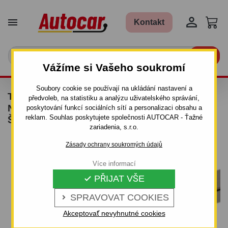


Kontakt

Vážíme si Vašeho soukromí
Soubory cookie se používají na ukládání nastavení a
TAŽNÉ ZAŘÍZENÍ PRO TOYOTA HILUX -
předvoleb, na statistiku a analýzu uživatelského správání,
N16/N17 - PICKUP - BEZ SCHŮDKU -
poskytování funkcí sociálních sítí a personalizaci obsahu a
reklam. Souhlas poskytujete společnosti AUTOCAR - Ťažné
ŠROUBOVÝ SYSTÉM
zariadenia, s.r.o.
Zásady ochrany soukromých údajů
Více informací
PŘIJAT VŠE

SPRAVOVAT COOKIES

Akceptovať nevyhnutné cookies