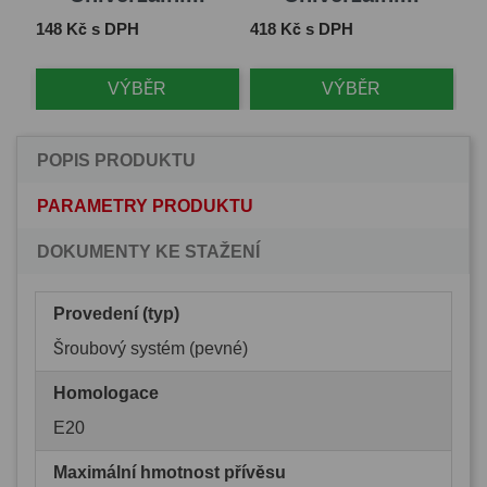
Cena
Cena
Ce
148 Kč s DPH
418 Kč s DPH
1 
VÝBĚR
VÝBĚR
POPIS PRODUKTU
PARAMETRY PRODUKTU
DOKUMENTY KE STAŽENÍ
Provedení (typ)
Šroubový systém (pevné)
Homologace
E20
Maximální hmotnost přívěsu