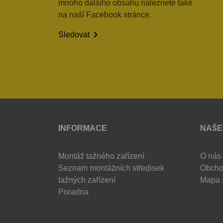
mnoho dalšího obsahu naleznete také
na naší Facebook stránce.

Sledovat
INFORMACE
NAŠE
Montáž tažného zařízení
O nás
Seznam montážních středisek
Obcho
tažných zařízení
Mapa 
Poradna