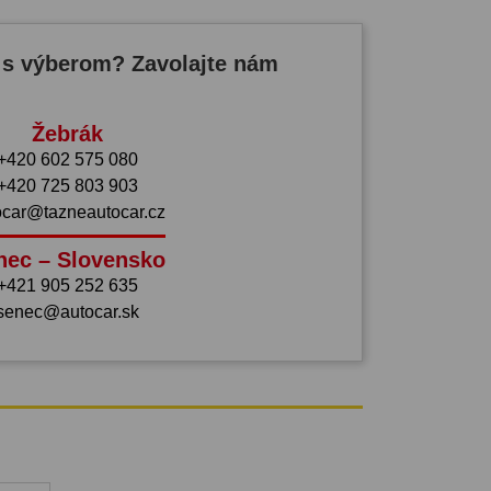
 s výberom? Zavolajte nám
Žebrák
+420 602 575 080
+420 725 803 903
ocar@tazneautocar.cz
nec – Slovensko
+421 905 252 635
senec@autocar.sk