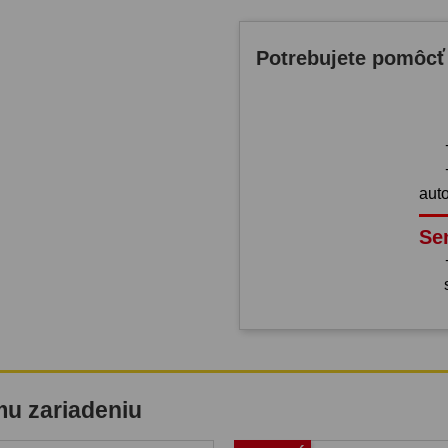
Potrebujete pomôcť
aut
Se
mu zariadeniu