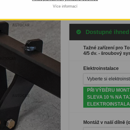
Celý popis produktu
Více informací
Dostupné ihned
Tažné zařízení pro T
4/5 dv. - šroubový s
Elektroinstalace
Vyberte si elektroinst
PŘI VÝBĚRU MONT
SLEVA 10 % NA TA
ELEKTROINSTALA
Montáž v naší dílně 