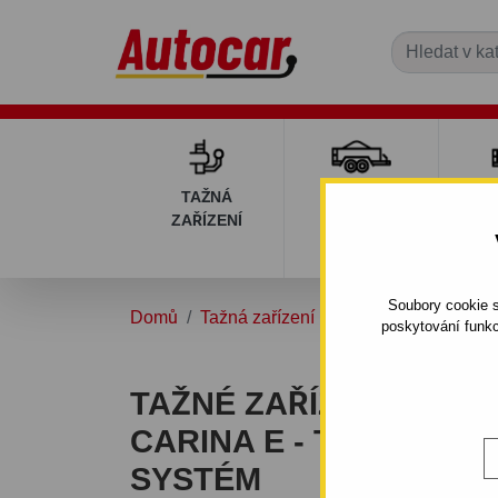
TAŽNÁ
PŘÍVĚSNÉ
DÍ
ZAŘÍZENÍ
VOZÍKY
PŘ
V
Soubory cookie s
Domů
Tažná zařízení
TOYOTA
CARIN
poskytování funkc
TAŽNÉ ZAŘÍZENÍ PRO 
CARINA E - T19 - 4/5 D
SYSTÉM