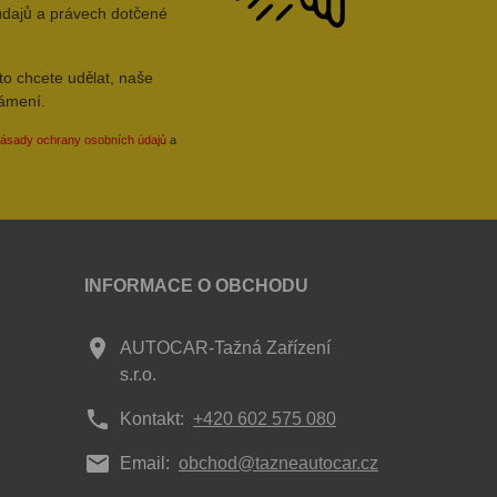
údajů a právech dotčené
to chcete udělat, naše
námení.
ásady ochrany osobních údajů
a
INFORMACE O OBCHODU
place
AUTOCAR-Tažná Zařízení
s.r.o.
phone
Kontakt:
+420 602 575 080
mail
Email:
obchod@tazneautocar.cz