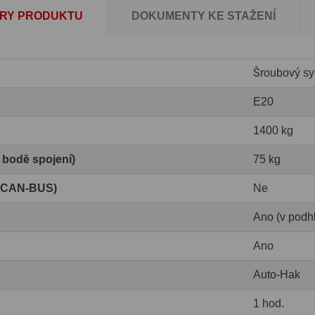
RY PRODUKTU
DOKUMENTY KE STAŽENÍ
Šroubový sy
E20
1400 kg
v bodě spojení)
75 kg
 (CAN-BUS)
Ne
Ano (v podh
Ano
Auto-Hak
1 hod.