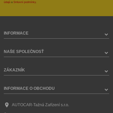
údajů
a
Smluvní podmínky
.
INFORMACE
NAŠE SPOLEČNOSŤ
ZÁKAZNÍK
INFORMACE O OBCHODU
place
AUTOCAR-Tažná Zařízení s.r.o.