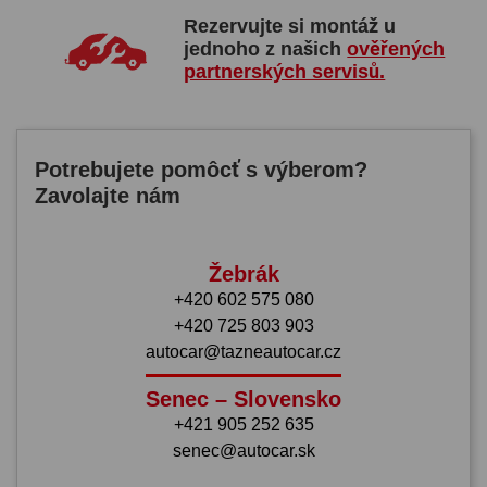
Rezervujte si montáž u
jednoho z našich
ověřených
partnerských servisů.
Potrebujete pomôcť s výberom?
Zavolajte nám
Žebrák
+420 602 575 080
+420 725 803 903
autocar@tazneautocar.cz
Senec – Slovensko
+421 905 252 635
senec@autocar.sk