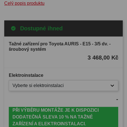
Celý popis produktu
Dostupné ihned
Tažné zařízení pro Toyota AURIS - E15 - 3/5 dv. -
šroubový systém
3 468,00 Kč
Elektroinstalace
Vyberte si elektroinstalaci
-
PŘI VÝBĚRU MONTÁŽE JE K DISPOZICI
DODATEČNÁ SLEVA 10 % NA TAŽNÉ
ZAŘÍZENÍ A ELEKTROINSTALACI.