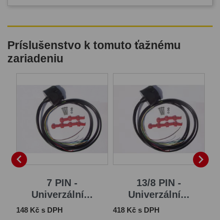
Príslušenstvo k tomuto ťažnému
zariadeniu
B


7 PIN -
13/8 PIN -
Univerzální...
Univerzální...
Cena
Cena
Ce
148 Kč s DPH
418 Kč s DPH
1 