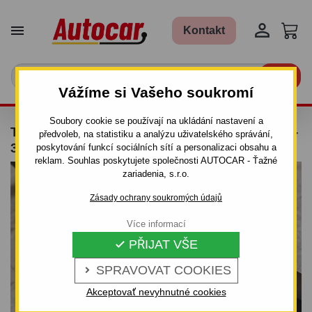


Kontakt

Vážíme si Vašeho soukromí
Soubory cookie se používají na ukládání nastavení a
TAŽNÉ ZAŘÍZENÍ PRO TOYOTA AURIS - E15 -
předvoleb, na statistiku a analýzu uživatelského správání,
3/5 DV. - ŠROUBOVÝ SYSTÉM
poskytování funkcí sociálních sítí a personalizaci obsahu a
reklam. Souhlas poskytujete společnosti AUTOCAR - Ťažné
zariadenia, s.r.o.
Zásady ochrany soukromých údajů
Více informací
PŘIJAT VŠE

SPRAVOVAT COOKIES

Akceptovať nevyhnutné cookies