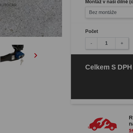
Montáž v naší dílně 
Bez montáže
Počet
-
+

Celkem
S DP
R
n
s