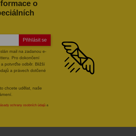
nformace o
peciálních
Přihlásit se
slán mail na zadanou e-
tteru. Pro dokončení
a potvrďte odběr. Bližší
údajů a právech dotčené
to chcete udělat, naše
námení.
ásady ochrany osobních údajů
a