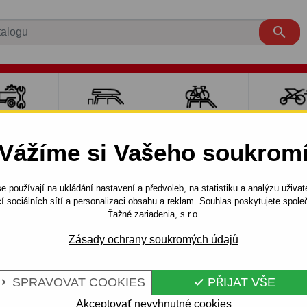

LY PRO
NOSIČE A
NOSIČE NA
SPORT
ÍVĚSNÉ
BOXY
JÍZDNÍ KOLA
DĚTM
Vážíme si Vašeho soukrom
OZÍKY
e používají na ukládání nastavení a předvoleb, na statistiku a analýzu uživat
5 dv.
I. (02.1997 - 12.2010)
í sociálních sítí a personalizaci obsahu a reklam. Souhlas poskytujete spo
x4) - odnímatelný vertikální bajonet
Ťažné zariadenia, s.r.o.
Zásady ochrany soukromých údajů
ŠKODA
Kód:
H 07 V
SPRAVOVAT COOKIES
PŘIJAT VŠE


Prémiové vertikální tažné zař
neviditelný systém s uzamyka
Akceptovať nevyhnutné cookies