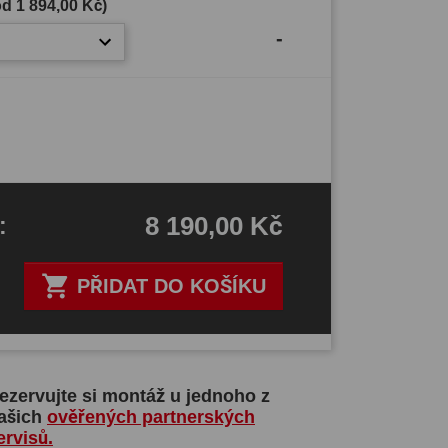
(od
1 894,00 Kč
)
-
8 190,00 Kč
H
:

PŘIDAT DO KOŠÍKU
ezervujte si montáž u jednoho z
ašich
ověřených partnerských
ervisů.