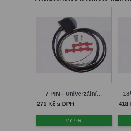
7 PIN - Univerzální...
13/
Cena
Cena
271 Kč s DPH
418
VÝBĚR