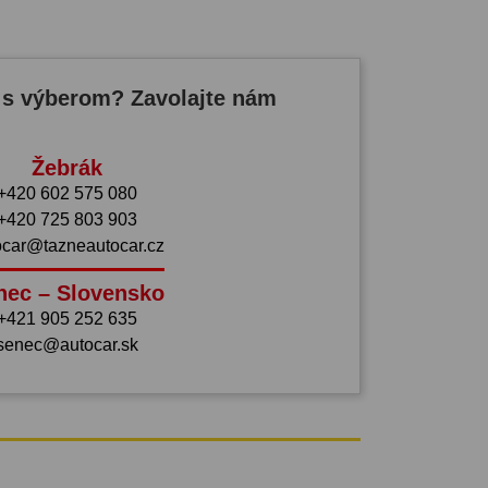
 s výberom? Zavolajte nám
Žebrák
+420 602 575 080
+420 725 803 903
ocar@tazneautocar.cz
nec – Slovensko
+421 905 252 635
senec@autocar.sk