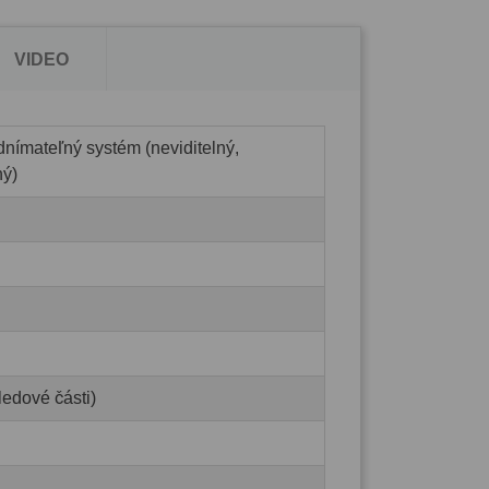
VIDEO
dnímateľný systém (neviditelný,
ný)
ledové části)