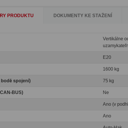
RY PRODUKTU
DOKUMENTY KE STAŽENÍ
Vertikálne o
uzamykateľ
E20
1600 kg
v bodě spojení)
75 kg
 (CAN-BUS)
Ne
Ano (v podh
Ano
Auto-Hak