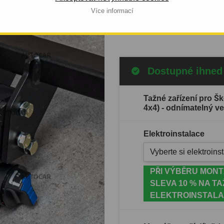
ÁLNÍ BAJONET
montáž v Žebráku.
Více informací
Celý popis produktu
Dostupné ihned
Tažné zařízení pro Š
4x4) - odnímatelný ve
Elektroinstalace
Vyberte si elektroinst
PŘI VÝBĚRU MONT
SLEVA 10 % NA TA
ELEKTROINSTALA