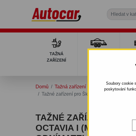
TAŽNÁ
PŘÍVĚSNÉ
DÍ
ZAŘÍZENÍ
VOZÍKY
PŘ
V
Soubory cookie s
Domů
Tažná zařízení
ŠKODA
OCTAVIA
poskytování funkc
Tažné zařízení pro Škoda OCTAVIA I (mimo 4
TAŽNÉ ZAŘÍZENÍ PRO 
OCTAVIA I (MIMO 4X4) -