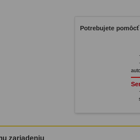
Potrebujete pomôcť
aut
Se
mu zariadeniu