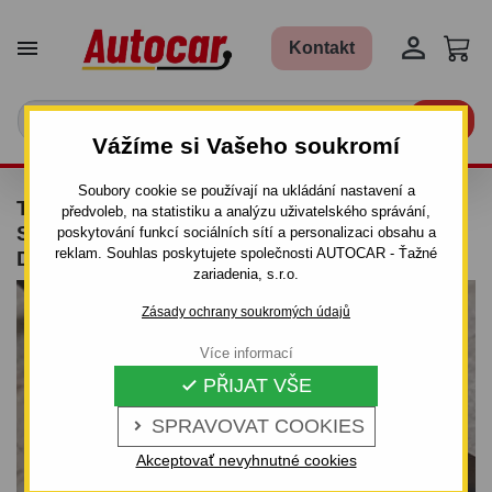


Kontakt

Vážíme si Vašeho soukromí
Soubory cookie se používají na ukládání nastavení a
TAŽNÉ ZAŘÍZENÍ PRO MERCEDES S - TŘÍDA
předvoleb, na statistiku a analýzu uživatelského správání,
S, (W 140) - ŠROUBOVÝ SYSTÉM - OD 1991
poskytování funkcí sociálních sítí a personalizaci obsahu a
reklam. Souhlas poskytujete společnosti AUTOCAR - Ťažné
DO 1999
zariadenia, s.r.o.
Zásady ochrany soukromých údajů
Více informací
PŘIJAT VŠE

SPRAVOVAT COOKIES

Akceptovať nevyhnutné cookies