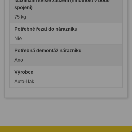
Maximální svislé zatížení (hmotnost v bodě
spojení)
75 kg
Potřebné řezat do nárazníku
Nie
Potřebná demontáž nárazníku
Ano
Výrobce
Auto-Hak