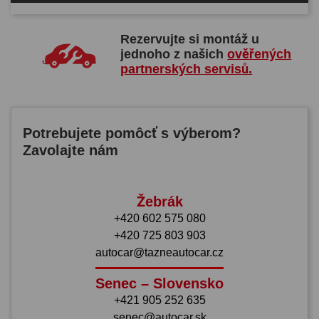
Rezervujte si montáž u
jednoho z našich
ověřených
partnerských servisů.
Potrebujete pomôcť s výberom?
Zavolajte nám
Žebrák
+420 602 575 080
+420 725 803 903
autocar@tazneautocar.cz
Senec – Slovensko
+421 905 252 635
senec@autocar.sk