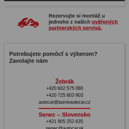
Rezervujte si montáž u
jednoho z našich
ověřených
partnerských servisů.
Potrebujete pomôcť s výberom?
Zavolajte nám
Žebrák
+420 602 575 080
+420 725 803 903
autocar@tazneautocar.cz
Senec – Slovensko
+421 905 252 635
senec@autocar.sk