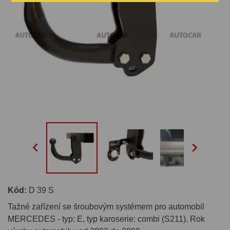


Kód:
D 39 S
Tažné zařízení se šroubovým systémem pro automobil
MERCEDES - typ: E, typ karoserie: combi (S211). Rok