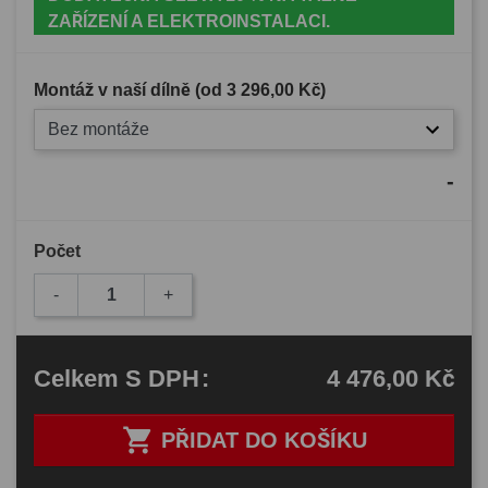
ZAŘÍZENÍ A ELEKTROINSTALACI.
Montáž v naší dílně (od
3 296,00 Kč
)
Bez montáže
-
Počet
-
+
4 476,00 Kč
Celkem
S DPH
:

PŘIDAT DO KOŠÍKU