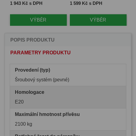
Cena
Cena
Ce
1 943 Kč s DPH
1 599 Kč s DPH
2 
VÝBĚR
VÝBĚR
POPIS PRODUKTU
PARAMETRY PRODUKTU
Provedení (typ)
Šroubový systém (pevné)
Homologace
E20
Maximální hmotnost přívěsu
2100 kg