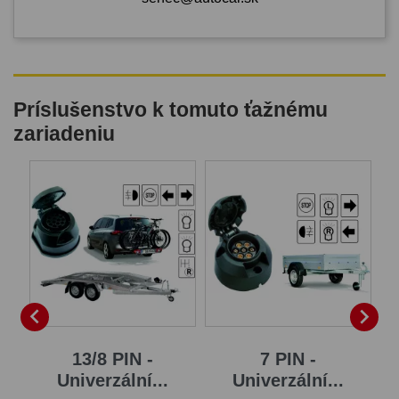
Príslušenstvo k tomuto ťažnému
zariadeniu


...
13/8 PIN -
7 PIN -
Univerzální...
Univerzální...