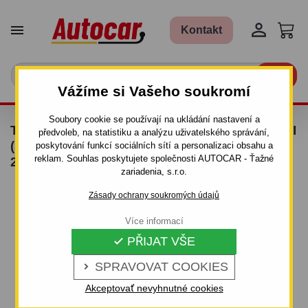


Kontakt

Vážíme si Vašeho soukromí
Soubory cookie se používají na ukládání nastavení a
TAŽNÉ ZAŘÍZENÍ PRO MERCEDES E - COMBI
předvoleb, na statistiku a analýzu uživatelského správání,
(S211) - ŠROUBOVÝ SYSTÉM - OD 2003 DO
poskytování funkcí sociálních sítí a personalizaci obsahu a
reklam. Souhlas poskytujete společnosti AUTOCAR - Ťažné
2008
zariadenia, s.r.o.
Zásady ochrany soukromých údajů
Více informací
PŘIJAT VŠE

SPRAVOVAT COOKIES

Akceptovať nevyhnutné cookies