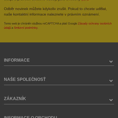
Odběr novinek můžete kdykoliv zrušit. Pokud to chcete udělat,
naše kontaktní informace naleznete v právním oznámení.
Tento web je chráněn službou reCAPTCHA a platí Google
Zásady ochrany osobních
údajů
a
Smluvní podmínky
.
INFORMACE
NAŠE SPOLEČNOSŤ
ZÁKAZNÍK
INFORMACE O OBCHODU