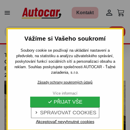


Kontakt

Vážíme si Vašeho soukromí
Soubory cookie se používají na ukládání nastavení a
TAŽNÉ ZAŘÍZENÍ PRO MERCEDES E -
předvoleb, na statistiku a analýzu uživatelského správání,
COMBI, (W 210) - ODNÍMATELNÝ
poskytování funkcí sociálních sítí a personalizaci obsahu a
reklam. Souhlas poskytujete společnosti AUTOCAR - Ťažné
BAJONETOVÝ SYSTÉM - OD 1995/06 DO
zariadenia, s.r.o.
2002/03
Zásady ochrany soukromých údajů
Více informací
PŘIJAT VŠE

SPRAVOVAT COOKIES

Akceptovať nevyhnutné cookies