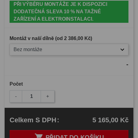
PŘI VÝBĚRU MONTÁŽE JE K DISPOZICI
DODATEČNÁ SLEVA 10 % NA TAŽNÉ
ZAŘÍZENÍ A ELEKTROINSTALACI.
Montáž v naší dílně (od
2 386,00 Kč
)
Bez montáže
-
Počet
-
+
5 165,00 Kč
Celkem
S DPH
:

PŘIDAT DO KOŠÍKU