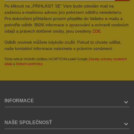
Po kliknutí na „PŘIHLÁSIT SE“ Vám bude odeslán mail na
zadanou e-mailovou adresu pro potvrzení odběru newsletteru.
Pro dokončení přihlášení prosím přejděte do Vašeho e-mailu a
potvrďte odběr. Bližší informace o zpracování a ochraně osobních
údajů a právech dotčené osoby, jsou uvedeny
ZDE
Odběr novinek můžete kdykoliv zrušit. Pokud to chcete udělat,
naše kontaktní informace naleznete v právním oznámení.
Tento web je chráněn službou reCAPTCHA a platí Google
Zásady ochrany osobních
údajů
a
Smluvní podmínky
.
INFORMACE
NAŠE SPOLEČNOSŤ