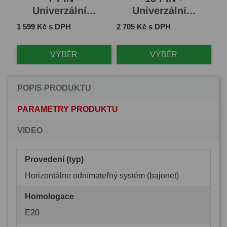
Univerzální...
Univerzální...
Cena
Cena
Ce
1 599 Kč s DPH
2 705 Kč s DPH
1 
VÝBĚR
VÝBĚR
POPIS PRODUKTU
PARAMETRY PRODUKTU
VIDEO
Provedení (typ)
Horizontálne odnímateľný systém (bajonet)
Homologace
E20