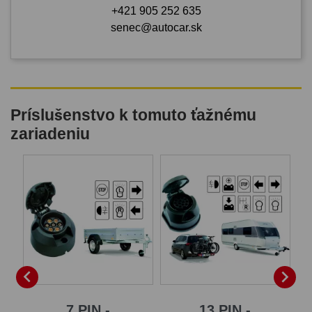
+421 905 252 635
senec@autocar.sk
Príslušenstvo k tomuto ťažnému
zariadeniu


7 PIN -
13 PIN -