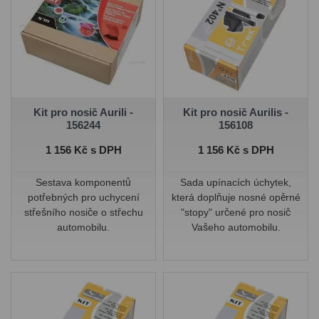
Kit pro nosič Aurili -
Kit pro nosič Aurilis -
156244
156108
Cena
Cena
1 156 Kč s DPH
1 156 Kč s DPH
Sestava komponentů
Sada upínacích úchytek,
potřebných pro uchycení
která doplňuje nosné opěrné
střešního nosiče o střechu
"stopy" určené pro nosič
automobilu.
Vašeho automobilu.