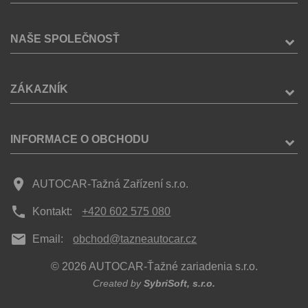
NAŠE SPOLEČNOSŤ
ZÁKAZNÍK
INFORMACE O OBCHODU
place
AUTOCAR-Tažná Zařízení s.r.o.
phone
Kontakt:
+420 602 575 080
mail
Email:
obchod@tazneautocar.cz
© 2026 AUTOCAR-Ťažné zariadenia s.r.o.
Created by
SybriSoft, s.r.o.