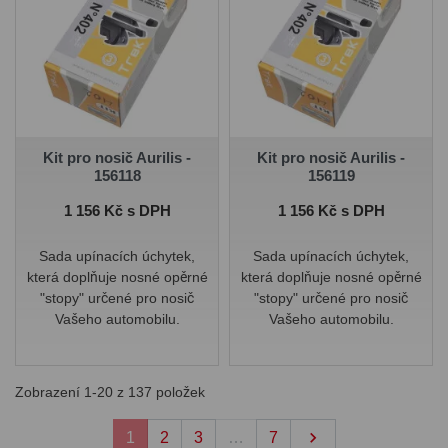
Kit pro nosič Aurilis -
Kit pro nosič Aurilis -
156118
156119
Cena
Cena
1 156 Kč s DPH
1 156 Kč s DPH
Sada upínacích úchytek,
Sada upínacích úchytek,
která doplňuje nosné opěrné
která doplňuje nosné opěrné
"stopy" určené pro nosič
"stopy" určené pro nosič
Vašeho automobilu.
Vašeho automobilu.
Zobrazení 1-20 z 137 položek
Další

1
2
3
…
7