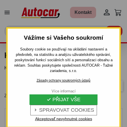


Kontakt

Vážíme si Vašeho soukromí
Soubory cookie se používají na ukládání nastavení a
KITY
předvoleb, na statistiku a analýzu uživatelského správání,
poskytování funkcí sociálních sítí a personalizaci obsahu a
reklam. Souhlas poskytujete společnosti AUTOCAR - Ťažné
Kity k střešním nosičům Aurilis
zariadenia, s.r.o.
Zásady ochrany soukromých údajů
Důležitost
Více informací
Zobrazení 1-20 z 137 položek
PŘIJAT VŠE

SPRAVOVAT COOKIES

Akceptovať nevyhnutné cookies