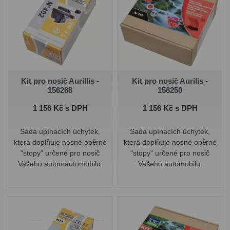
Kit pro nosič Aurillis -
Kit pro nosič Aurilis -
156268
156250
Cena
Cena
1 156 Kč s DPH
1 156 Kč s DPH
Sada upínacích úchytek,
Sada upínacích úchytek,
která doplňuje nosné opěrné
která doplňuje nosné opěrné
"stopy" určené pro nosič
"stopy" určené pro nosič
Vašeho
autom
automobilu.
Vašeho automobilu.