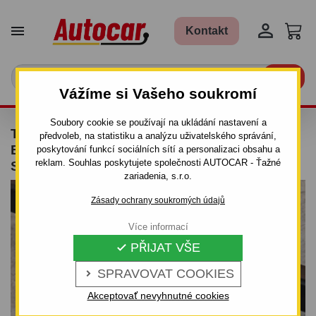


Kontakt

Vážíme si Vašeho soukromí
Soubory cookie se používají na ukládání nastavení a
TAŽNÉ ZAŘÍZENÍ PRO TOYOTA COROLLA -
předvoleb, na statistiku a analýzu uživatelského správání,
E15 - 4 DV. - ODNÍMATELNÝ BAJONETOVÝ
poskytování funkcí sociálních sítí a personalizaci obsahu a
reklam. Souhlas poskytujete společnosti AUTOCAR - Ťažné
SYSTÉM
zariadenia, s.r.o.
Zásady ochrany soukromých údajů
Více informací
PŘIJAT VŠE

SPRAVOVAT COOKIES

Akceptovať nevyhnutné cookies