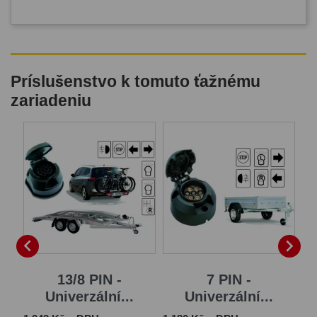
Príslušenstvo k tomuto ťažnému
zariadeniu


13/8 PIN -
7 PIN -
..
Univerzální...
Univerzální...