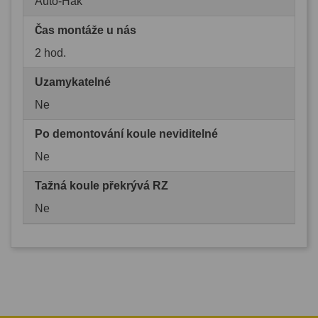
Auto-Hak
Čas montáže u nás
2 hod.
Uzamykatelné
Ne
Po demontování koule neviditelné
Ne
Tažná koule překrývá RZ
Ne