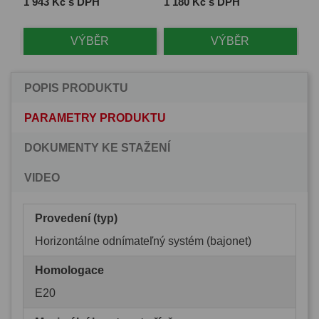
Cena
Cena
Ce
1 943 Kč s DPH
1 180 Kč s DPH
1 
VÝBĚR
VÝBĚR
POPIS PRODUKTU
PARAMETRY PRODUKTU
DOKUMENTY KE STAŽENÍ
VIDEO
Provedení (typ)
Horizontálne odnímateľný systém (bajonet)
Homologace
E20