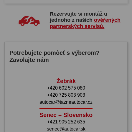
Rezervujte si montáž u
jednoho z našich
ověřených
partnerských servisů.
Potrebujete pomôcť s výberom?
Zavolajte nám
Žebrák
+420 602 575 080
+420 725 803 903
autocar@tazneautocar.cz
Senec – Slovensko
+421 905 252 635
senec@autocar.sk