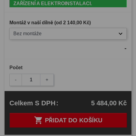
ZAŘÍZENÍ A ELEKTROINSTALACI.
Montáž v naší dílně (od
2 140,00 Kč
)
Bez montáže
-
Počet
-
+
5 484,00 Kč
Celkem
S DPH
:

PŘIDAT DO KOŠÍKU