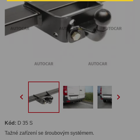


Kód:
D 35 S
Tažné zařízení se šroubovým systémem.