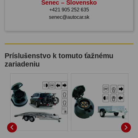
Senec – Slovensko
+421 905 252 635
senec@autocar.sk
Príslušenstvo k tomuto ťažnému
zariadeniu

