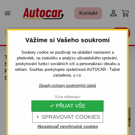


Kontakt

Vážíme si Vašeho soukromí
Soubory cookie se používají na ukládání nastavení a
TAŽNÉ ZAŘÍZENÍ PRO MERCEDES
předvoleb, na statistiku a analýzu uživatelského správání,
SPRINTER - DODÁVKA BEZ SCHODÍKA -
poskytování funkcí sociálních sítí a personalizaci obsahu a
reklam. Souhlas poskytujete společnosti AUTOCAR - Ťažné
ROZVOR 3,665 / 4,325 M - ŠROUBOVÝ
zariadenia, s.r.o.
SYSTÉM
Zásady ochrany soukromých údajů
Více informací
PŘIJAT VŠE

SPRAVOVAT COOKIES

Akceptovať nevyhnutné cookies