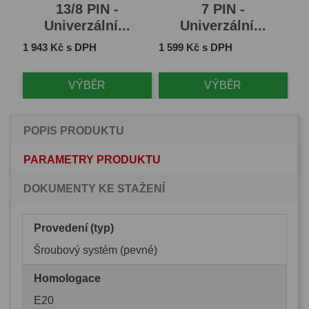
...
13/8 PIN -
7 PIN -
Univerzální...
Univerzální...
Cena
Cena
Ce
1 943 Kč s DPH
1 599 Kč s DPH
2 
VÝBĚR
VÝBĚR
POPIS PRODUKTU
PARAMETRY PRODUKTU
DOKUMENTY KE STAŽENÍ
Provedení (typ)
Šroubový systém (pevné)
Homologace
E20