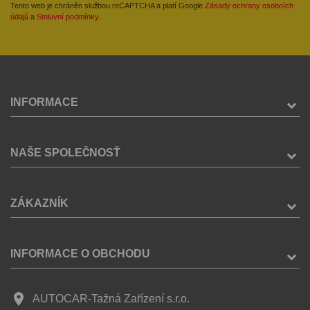
Tento web je chráněn službou reCAPTCHA a platí Google
Zásady ochrany osobních
údajů
a
Smluvní podmínky
.
INFORMACE
NAŠE SPOLEČNOSŤ
ZÁKAZNÍK
INFORMACE O OBCHODU
place
AUTOCAR-Tažná Zařízení s.r.o.