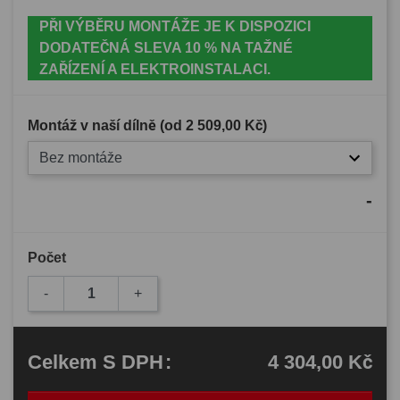
PŘI VÝBĚRU MONTÁŽE JE K DISPOZICI
DODATEČNÁ SLEVA 10 % NA TAŽNÉ
ZAŘÍZENÍ A ELEKTROINSTALACI.
Montáž v naší dílně (od
2 509,00 Kč
)
Bez montáže
-
Počet
-
+
4 304,00 Kč
Celkem
S DPH
: