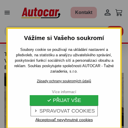


Kontakt

Vážíme si Vašeho soukromí
Soubory cookie se používají na ukládání nastavení a
TAŽNÉ ZAŘÍZENÍ PRO TOYOTA COROLLA
předvoleb, na statistiku a analýzu uživatelského správání,
VERSO - E12J - ODNÍMATELNÝ
poskytování funkcí sociálních sítí a personalizaci obsahu a
reklam. Souhlas poskytujete společnosti AUTOCAR - Ťažné
BAJONETOVÝ SYSTÉM
zariadenia, s.r.o.
Zásady ochrany soukromých údajů
Více informací
PŘIJAT VŠE

SPRAVOVAT COOKIES

Akceptovať nevyhnutné cookies