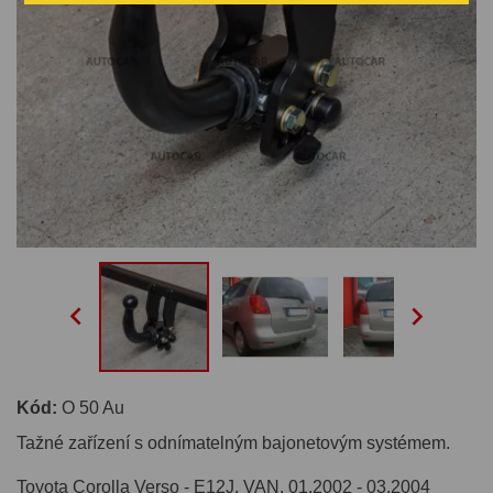


Kód:
O 50 Au
Tažné zařízení s odnímatelným bajonetovým systémem.
Toyota Corolla Verso - E12J, VAN. 01.2002 - 03.2004