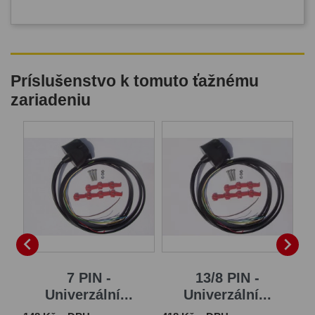
Príslušenstvo k tomuto ťažnému
zariadeniu
B


7 PIN -
13/8 PIN -
Univerzální...
Univerzální...