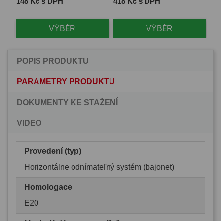
Cena
Cena
Ce
148 Kč s DPH
418 Kč s DPH
1 
VÝBĚR
VÝBĚR
POPIS PRODUKTU
PARAMETRY PRODUKTU
DOKUMENTY KE STAŽENÍ
VIDEO
Provedení (typ)
Horizontálne odnímateľný systém (bajonet)
Homologace
E20