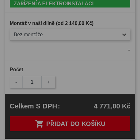
ZAŘÍZENÍ A ELEKTROINSTALACI.
Montáž v naší dílně (od
2 140,00 Kč
)
Bez montáže
-
Počet
-
+
4 771,00 Kč
Celkem
S DPH
:

PŘIDAT DO KOŠÍKU