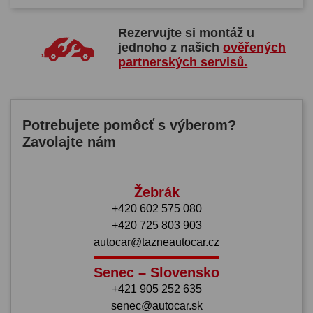
Rezervujte si montáž u
jednoho z našich
ověřených
partnerských servisů.
Potrebujete pomôcť s výberom?
Zavolajte nám
Žebrák
+420 602 575 080
+420 725 803 903
autocar@tazneautocar.cz
Senec – Slovensko
+421 905 252 635
senec@autocar.sk