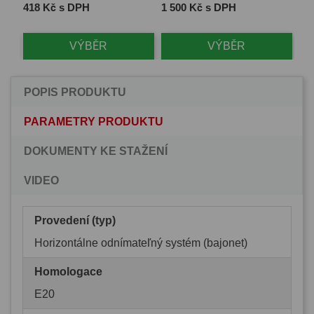
Cena
Cena
Ce
418 Kč s DPH
1 500 Kč s DPH
14
VÝBĚR
VÝBĚR
POPIS PRODUKTU
PARAMETRY PRODUKTU
DOKUMENTY KE STAŽENÍ
VIDEO
Provedení (typ)
Horizontálne odnímateľný systém (bajonet)
Homologace
E20