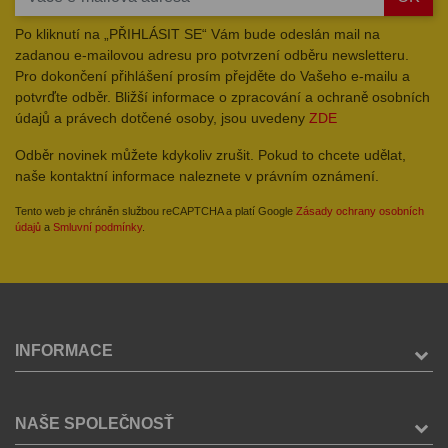
Po kliknutí na „PŘIHLÁSIT SE“ Vám bude odeslán mail na
zadanou e-mailovou adresu pro potvrzení odběru newsletteru.
Pro dokončení přihlášení prosím přejděte do Vašeho e-mailu a
potvrďte odběr. Bližší informace o zpracování a ochraně osobních
údajů a právech dotčené osoby, jsou uvedeny
ZDE
Odběr novinek můžete kdykoliv zrušit. Pokud to chcete udělat,
naše kontaktní informace naleznete v právním oznámení.
Tento web je chráněn službou reCAPTCHA a platí Google
Zásady ochrany osobních
údajů
a
Smluvní podmínky
.
INFORMACE
NAŠE SPOLEČNOSŤ