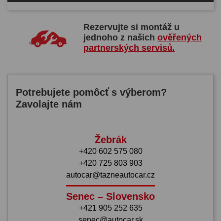
Rezervujte si montáž u
jednoho z našich
ověřených
partnerských servisů.
Potrebujete pomôcť s výberom?
Zavolajte nám
Žebrák
+420 602 575 080
+420 725 803 903
autocar@tazneautocar.cz
Senec – Slovensko
+421 905 252 635
senec@autocar.sk