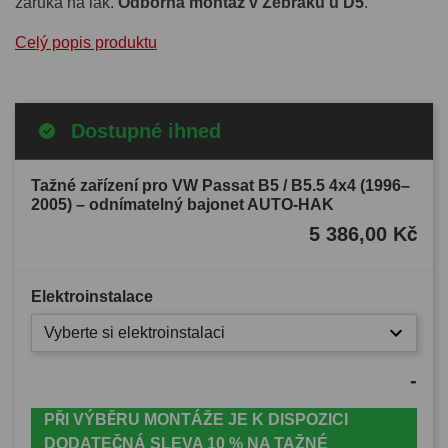
záruka na lak.
Odborná montáž v Žebráku u D5
.
Celý popis produktu
Dostupné ihned
Tažné zařízení pro VW Passat B5 / B5.5 4x4 (1996–
2005) – odnímatelný bajonet AUTO-HAK
5 386,00 Kč
Elektroinstalace
Vyberte si elektroinstalaci
-
PŘI VÝBĚRU MONTÁŽE JE K DISPOZICI
DODATEČNÁ SLEVA 10 % NA TAŽNÉ