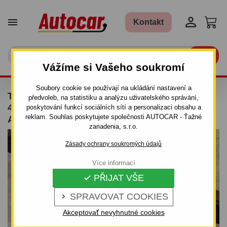


Kontakt

Vážíme si Vašeho soukromí
Soubory cookie se používají na ukládání nastavení a
TAŽNÉ ZAŘÍZENÍ PRO VW PASSAT B5 / B5.5
předvoleb, na statistiku a analýzu uživatelského správání,
4X4 (1996–2005) – ODNÍMATELNÝ BAJONET
poskytování funkcí sociálních sítí a personalizaci obsahu a
reklam. Souhlas poskytujete společnosti AUTOCAR - Ťažné
AUTO-HAK
zariadenia, s.r.o.
Zásady ochrany soukromých údajů
Více informací
PŘIJAT VŠE

SPRAVOVAT COOKIES

Akceptovať nevyhnutné cookies