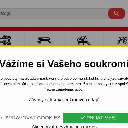

LY PRO
NOSIČE A
NOSIČE NA
SPORT
ÍVĚSNÉ
BOXY
JÍZDNÍ KOLA
DĚTM
Vážíme si Vašeho soukrom
OZÍKY
e používají na ukládání nastavení a předvoleb, na statistiku a analýzu uživat
ě
Úchytná síť na vozík
í sociálních sítí a personalizaci obsahu a reklam. Souhlas poskytujete spo
Ťažné zariadenia, s.r.o.
Zásady ochrany soukromých údajů
K
Kód:
404971.001
Rozměr 1500 x 2200 mm, vel
SPRAVOVAT COOKIES
PŘIJAT VŠE


Celý popis produktu
Akceptovať nevyhnutné cookies