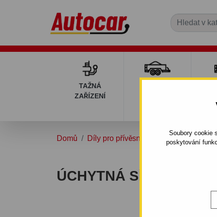
TAŽNÁ
PŘÍVĚSNÉ
DÍ
ZAŘÍZENÍ
VOZÍKY
PŘ
V
Soubory cookie s
Domů
Díly pro přívěsné vozíky
Úchytné sít
poskytování funkc
ÚCHYTNÁ SÍŤ NA VOZÍ