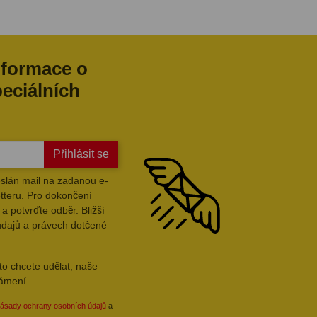
nformace o
peciálních
Přihlásit se
slán mail na zadanou e-
tteru. Pro dokončení
a potvrďte odběr. Bližší
údajů a právech dotčené
to chcete udělat, naše
námení.
ásady ochrany osobních údajů
a