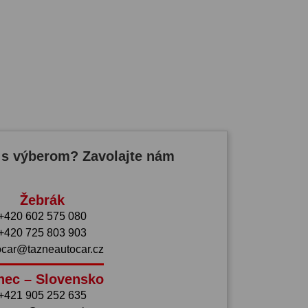
 s výberom? Zavolajte nám
Žebrák
+420 602 575 080
+420 725 803 903
ocar@tazneautocar.cz
nec – Slovensko
+421 905 252 635