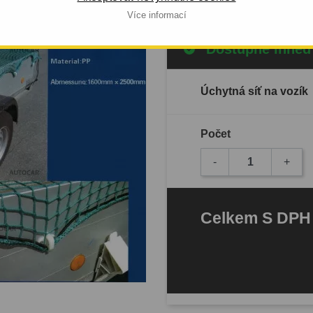
Více informací
Dostupné ihned
Úchytná síť na vozík
Počet
-
+
Celkem
S DP