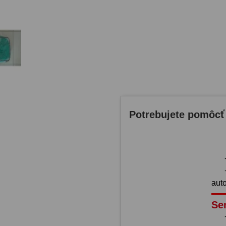
Potrebujete pomôcť
aut
Se