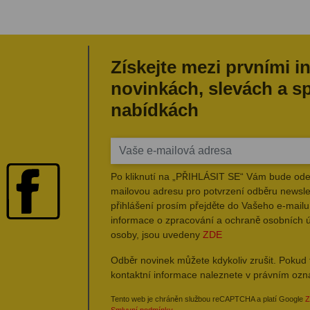
Získejte mezi prvními i
novinkách, slevách a s
nabídkách
Po kliknutí na „PŘIHLÁSIT SE“ Vám bude ode
mailovou adresu pro potvrzení odběru newsle
přihlášení prosím přejděte do Vašeho e-mailu 
informace o zpracování a ochraně osobních 
osoby, jsou uvedeny
ZDE
Odběr novinek můžete kdykoliv zrušit. Pokud 
kontaktní informace naleznete v právním oz
Tento web je chráněn službou reCAPTCHA a platí Google
Z
Smluvní podmínky
.