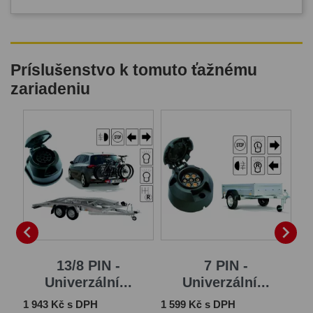
Príslušenstvo k tomuto ťažnému
zariadeniu


13/8 PIN -
7 PIN -
Univerzální...
Univerzální...
Cena
Cena
Ce
1 943 Kč s DPH
1 599 Kč s DPH
2 