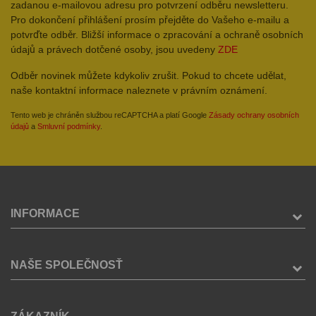
zadanou e-mailovou adresu pro potvrzení odběru newsletteru.
Pro dokončení přihlášení prosím přejděte do Vašeho e-mailu a
potvrďte odběr. Bližší informace o zpracování a ochraně osobních
údajů a právech dotčené osoby, jsou uvedeny
ZDE
Odběr novinek můžete kdykoliv zrušit. Pokud to chcete udělat,
naše kontaktní informace naleznete v právním oznámení.
Tento web je chráněn službou reCAPTCHA a platí Google
Zásady ochrany osobních
údajů
a
Smluvní podmínky
.
INFORMACE
NAŠE SPOLEČNOSŤ