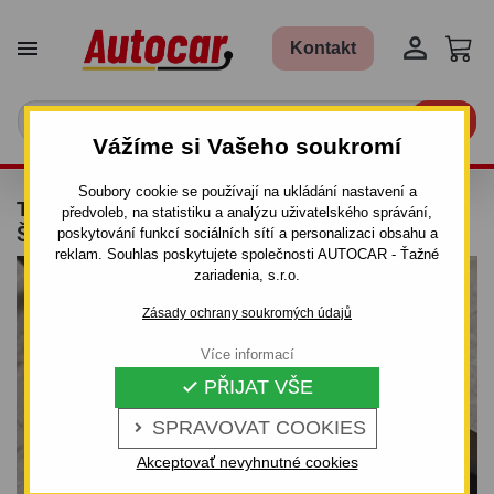


Kontakt

Vážíme si Vašeho soukromí
Soubory cookie se používají na ukládání nastavení a
TAŽNÉ ZAŘÍZENÍ PRO VOLVO S 60 -
předvoleb, na statistiku a analýzu uživatelského správání,
ŠROUBOVÝ SYSTÉM - OD 2000 DO 2010
poskytování funkcí sociálních sítí a personalizaci obsahu a
reklam. Souhlas poskytujete společnosti AUTOCAR - Ťažné
zariadenia, s.r.o.
Zásady ochrany soukromých údajů
Více informací
PŘIJAT VŠE

SPRAVOVAT COOKIES

Akceptovať nevyhnutné cookies