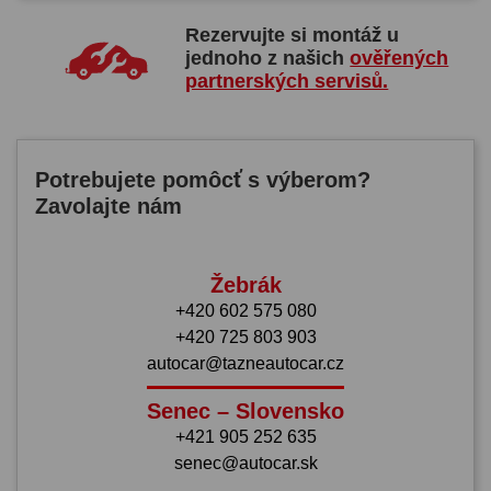
Rezervujte si montáž u
jednoho z našich
ověřených
partnerských servisů.
Potrebujete pomôcť s výberom?
Zavolajte nám
Žebrák
+420 602 575 080
+420 725 803 903
autocar@tazneautocar.cz
Senec – Slovensko
+421 905 252 635
senec@autocar.sk