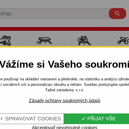

LY PRO
NOSIČE A
NOSIČE NA
SPORT
ÍVĚSNÉ
BOXY
JÍZDNÍ KOLA
DĚTM
Vážíme si Vašeho soukrom
OZÍKY
e používají na ukládání nastavení a předvoleb, na statistiku a analýzu uživat
SHARAN
VAN
2000 - 2010
í sociálních sítí a personalizaci obsahu a reklam. Souhlas poskytujete spo
) – pevný šroubový systém AUTO-HAK
Ťažné zariadenia, s.r.o.
Zásady ochrany soukromých údajů
 VW SHARAN
Kód:
C 39 S
SPRAVOVAT COOKIES
PŘIJAT VŠE


 ŠROUBOVÝ
Robustní šroubové tažné
p
AUTO-HAK, 5 let záruka na l
Akceptovať nevyhnutné cookies