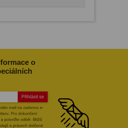
nformace o
peciálních
Přihlásit se
slán mail na zadanou e-
tteru. Pro dokončení
a potvrďte odběr. Bližší
údajů a právech dotčené