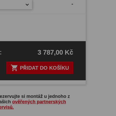
-
3 787,00 Kč
H
:

PŘIDAT DO KOŠÍKU
ezervujte si montáž u jednoho z
ašich
ověřených partnerských
ervisů.