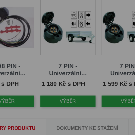
/8 PIN -
7 PIN -
7 PIN
erzální...
Univerzální...
Univerzál
Cena
Cena
 s DPH
1 180 Kč s DPH
1 599 Kč s
VÝBĚR
VÝBĚR
VÝBĚ
RY PRODUKTU
DOKUMENTY KE STAŽENÍ