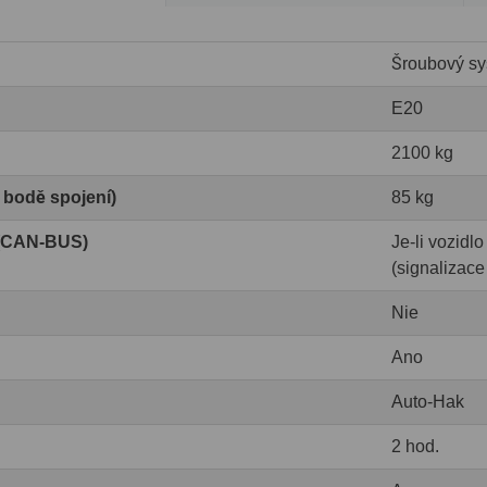
Šroubový sy
E20
2100 kg
v bodě spojení)
85 kg
 (CAN-BUS)
Je-li vozid
(signalizace
Nie
Ano
Auto-Hak
2 hod.