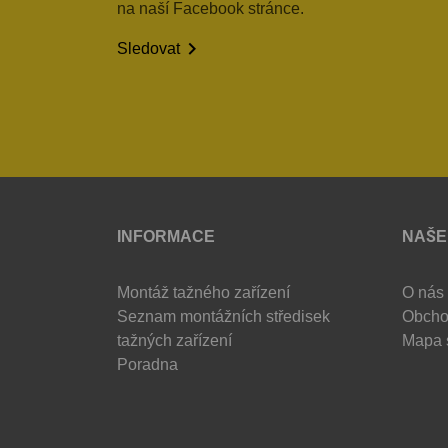
na naší Facebook stránce.

Sledovat
INFORMACE
NAŠE
Montáž tažného zařízení
O nás
Seznam montážních středisek
Obcho
tažných zařízení
Mapa 
Poradna