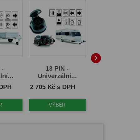

 -
13 PIN -
13/8 PIN -
ní...
Univerzální...
Univerzální..
Cena
Cena
 DPH
2 705 Kč s DPH
1 943 Kč s DPH
R
VÝBĚR
VÝBĚR