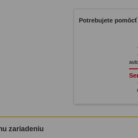
Potrebujete pomôcť
aut
Se
mu zariadeniu