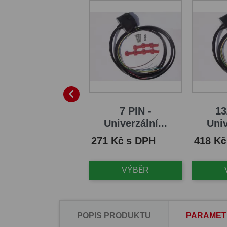

13/8 PIN -
7 PIN -
13
ektroinstalace...
Univerzální...
Univ
na
Cena
Cena
426 Kč s DPH
271 Kč s DPH
418 Kč
VÝBĚR
VÝBĚR
POPIS PRODUKTU
PARAMET