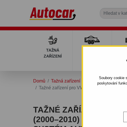
TAŽNÁ
PŘÍVĚSNÉ
DÍ
ZAŘÍZENÍ
VOZÍKY
PŘ
V
Soubory cookie s
Domů
Tažná zařízení
VOLKSWAGEN
poskytování funkc
Tažné zařízení pro VW Sharan (2000–2010
TAŽNÉ ZAŘÍZENÍ PRO
(2000–2010) – PEVNÝ