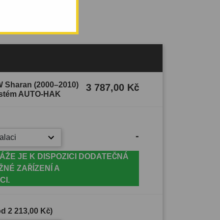
W Sharan (2000–2010)
3 787,00 Kč
ystém AUTO-HAK
-
alaci
ÁŽE JE K DISPOZICI DODATEČNÁ
ŽNÉ ZAŘÍZENÍ A
CI.
(od
2 213,00 Kč
)