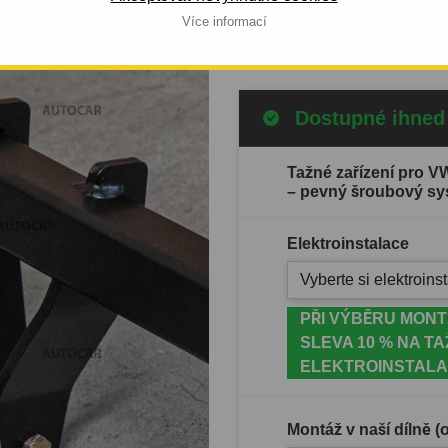
Více informací
Celý popis produktu
Dostupné ihned
Tažné zařízení pro V
– pevný šroubový s
Elektroinstalace
Vyberte si elektroinst
PŘI VÝBĚRU MONT
SLEVA 10 % NA TA
ELEKTROINSTALA
Montáž v naší dílně 