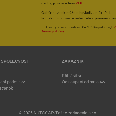
osoby, jsou uvedeny
ZDE
Odběr novinek můžete kdykoliv zrušit. Pokud 
kontaktní informace naleznete v právním oz
Tento web je chráněn službou reCAPTCHA a platí Google
Z
Smluvní podmínky
.
 SPOLEČNOSŤ
ZÁKAZNÍK
Přihlásit se
dní podmínky
Odstoupení od smlouvy
stránok
© 2026 AUTOCAR-Ťažné zariadenia s.r.o.