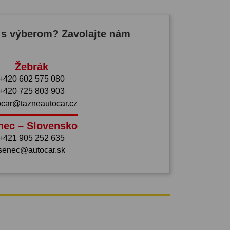
 s výberom? Zavolajte nám
Žebrák
+420 602 575 080
+420 725 803 903
ocar@tazneautocar.cz
nec – Slovensko
+421 905 252 635
senec@autocar.sk