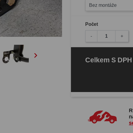
Bez montáže
Počet
-
+

Celkem
S DP
R
n
s