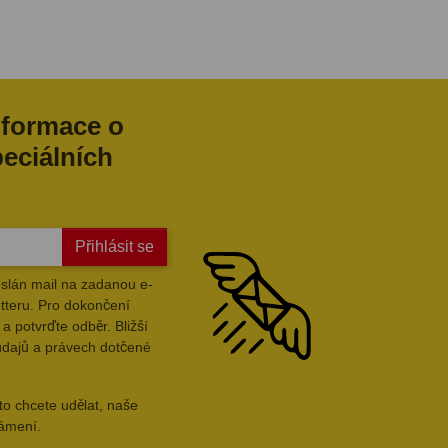
nformace o
peciálních
Přihlásit se
slán mail na zadanou e-
tteru. Pro dokončení
a potvrďte odběr. Bližší
údajů a právech dotčené
to chcete udělat, naše
námení.