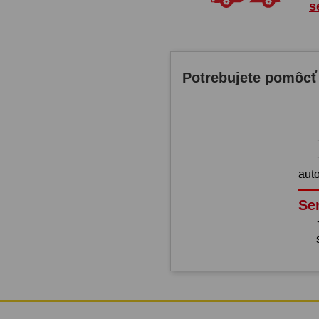
s
Potrebujete pomôcť
aut
Se