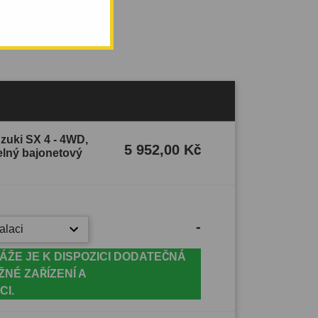
uzuki SX 4 - 4WD,
5 952,00 Kč
telný bajonetový
-
alaci
ÁŽE JE K DISPOZICI DODATEČNÁ
ŽNÉ ZAŘÍZENÍ A
CI.