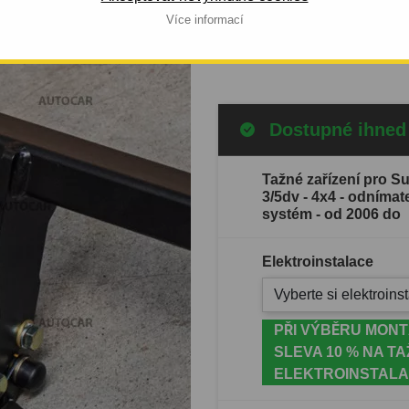
 OD 2006 DO
automobilu: od 2006.
Více informací
Celý popis produktu
Dostupné ihned
Tažné zařízení pro S
3/5dv - 4x4 - odníma
systém - od 2006 do
Elektroinstalace
Vyberte si elektroinst
PŘI VÝBĚRU MONT
SLEVA 10 % NA TA
ELEKTROINSTALA