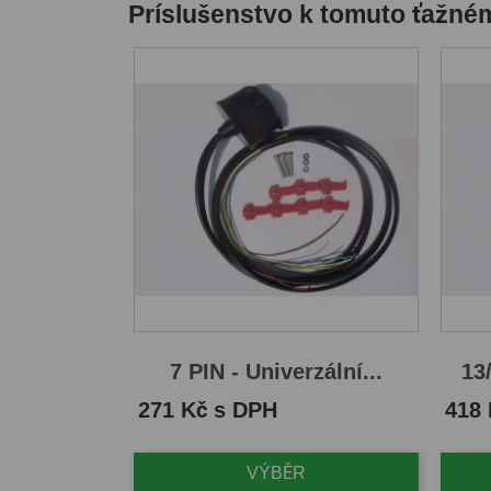
Príslušenstvo k tomuto ťažné
7 PIN - Univerzální...
13/
Cena
Cena
271 Kč s DPH
418
VÝBĚR