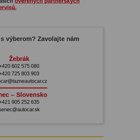
ašich
ověřených partnerských
ervisů.
 s výberom? Zavolajte nám
Žebrák
+420 602 575 080
+420 725 803 903
ocar@tazneautocar.cz
nec – Slovensko
+421 905 252 635
senec@autocar.sk