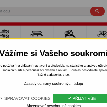

LY PRO
NOSIČE A
NOSIČE NA
SPORT
ÍVĚSNÉ
BOXY
JÍZDNÍ KOLA
DĚTM
Vážíme si Vašeho soukrom
OZÍKY
e používají na ukládání nastavení a předvoleb, na statistiku a analýzu uživat
4 dv.
2002 - 2007
í sociálních sítí a personalizaci obsahu a reklam. Souhlas poskytujete spo
dnímatelný bajonetový systém - od 2002 do 2007
Ťažné zariadenia, s.r.o.
Zásady ochrany soukromých údajů
UZUKI LIANA -
Kód:
W 20 Au
SPRAVOVAT COOKIES
PŘIJAT VŠE


 BAJONETOVÝ
Tažné zařízení s odnímateln
SUZUKI - typ: LIANA, typ kar
Akceptovať nevyhnutné cookies