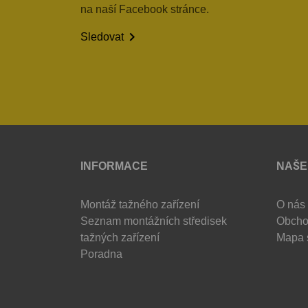
na naší Facebook stránce.

Sledovat
INFORMACE
NAŠE
Montáž tažného zařízení
O nás
Seznam montážních středisek
Obcho
tažných zařízení
Mapa 
Poradna