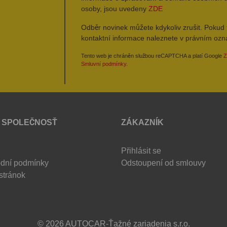
osoby, jsou uvedeny
ZDE
Odběr novinek můžete kdykoliv zrušit. Pokud 
kontaktní informace naleznete v právním oz
Tento web je chráněn službou reCAPTCHA a platí Google
Z
Smluvní podmínky
.
 SPOLEČNOSŤ
ZÁKAZNÍK
Přihlásit se
dní podmínky
Odstoupení od smlouvy
stránok
© 2026 AUTOCAR-Ťažné zariadenia s.r.o.