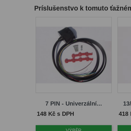
Príslušenstvo k tomuto ťažné
7 PIN - Univerzální...
13/
Cena
Cena
148 Kč s DPH
418
VÝBĚR