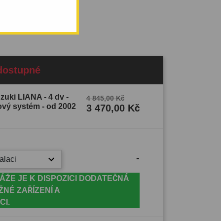
dostupné
zuki LIANA - 4 dv -
4 845,00 Kč
ový systém - od 2002
3 470,00 Kč
-
alaci
ÁŽE JE K DISPOZICI DODATEČNÁ
ŽNÉ ZAŘÍZENÍ A
CI.