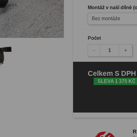
Montáž v naší dílně 
Bez montáže
Počet
-
+
Celkem
S DP
SLEVA 1 375 KČ
R