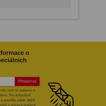
nformace o
peciálních
Přihlásit se
slán mail na zadanou e-
tteru. Pro dokončení
a potvrďte odběr. Bližší
údajů a právech dotčené