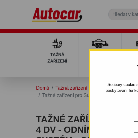
TAŽNÁ
PŘÍVĚSNÉ
DÍ
ZAŘÍZENÍ
VOZÍKY
PŘ
V
Soubory cookie s
Domů
Tažná zařízení
SUZUKI
LIANA
poskytování funkc
Tažné zařízení pro Suzuki LIANA - 4 dv - o
TAŽNÉ ZAŘÍZENÍ PRO S
4 DV - ODNÍMATELNÝ