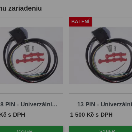
mu zariadeniu
BALENÍ
8 PIN - Univerzální...
13 PIN - Univerzální
Cena
 Kč s DPH
1 500 Kč s DPH
VÝBĚR
VÝBĚR