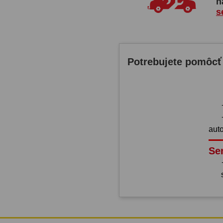
n
s
Potrebujete pomôcť
aut
Se