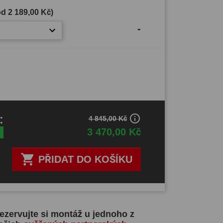
(od
2 189,00 Kč
)
-
info_outline
H
:
4 845,00 Kč
3 470,00 Kč

PŘIDAT DO KOŠÍKU
ezervujte si montáž u jednoho z