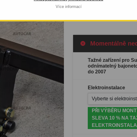
2007
do 2007.
Více informací
Celý popis produktu
Momentálně ne
Tažné zařízení pro Su
odnímatelný bajonet
do 2007
Elektroinstalace
Vyberte si elektroinst
PŘI VÝBĚRU MONT
SLEVA 10 % NA TA
ELEKTROINSTALA