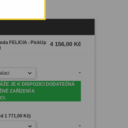
koda FELICIA - PickUp
4 156,00 Kč
t
-
alaci
ÁŽE JE K DISPOZICI DODATEČNÁ
ŽNÉ ZAŘÍZENÍ A
CI.
(od
1 771,00 Kč
)
-