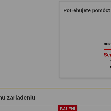
Potrebujete pomôcť
aut
Se
mu zariadeniu
BALENÍ