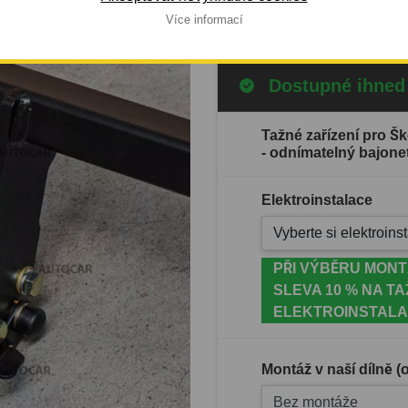
Celý popis produktu
Více informací
Dostupné ihned
Tažné zařízení pro Š
- odnímatelný bajone
Elektroinstalace
Vyberte si elektroinst
PŘI VÝBĚRU MONT
SLEVA 10 % NA TA
ELEKTROINSTALA
Montáž v naší dílně 
Bez montáže