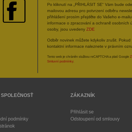
Po kliknutí na „PŘIHLÁSIT SE“ Vám bude ode
mailovou adresu pro potvrzení odběru newsle
přihlášení prosím přejděte do Vašeho e-mailu 
informace o zpracování a ochraně osobních 
osoby, jsou uvedeny
ZDE
Odběr novinek můžete kdykoliv zrušit. Pokud 
kontaktní informace naleznete v právním oz
Tento web je chráněn službou reCAPTCHA a platí Google
Z
Smluvní podmínky
.
 SPOLEČNOSŤ
ZÁKAZNÍK
Přihlásit se
dní podmínky
Odstoupení od smlouvy
stránok