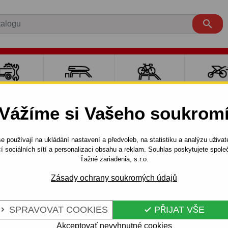

LY PRO
NOSIČE A
NOSIČE NA
SPORT
ÍVĚSNÉ
BOXY
JÍZDNÍ KOLA
DĚTM
Vážíme si Vašeho soukrom
OZÍKY
e používají na ukládání nastavení a předvoleb, na statistiku a analýzu uživat
PickUp
1996 - 2001
Tažné zařízení pro Škoda FELICIA - 
í sociálních sítí a personalizaci obsahu a reklam. Souhlas poskytujete spo
Ťažné zariadenia, s.r.o.
Zásady ochrany soukromých údajů
ŠKODA FELICIA
Kód:
H 11 Au
LNÝ BAJONET
Odnímatelný bajonetový systé
SPRAVOVAT COOKIES
PŘIJAT VŠE


Snadná obsluha, 5 let záruk
Akceptovať nevyhnutné cookies