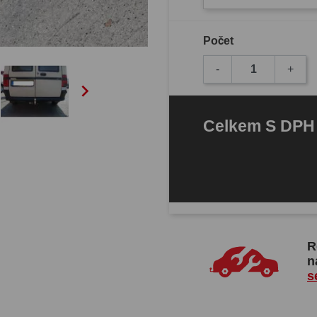
Počet
-
+

Celkem
S DP
R
n
s