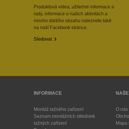
Produktová videa, užitečné informace a
rady, informace o našich aktivitách a
mnoho dalšího obsahu naleznete také
na naší Facebook stránce.

Sledovat
INFORMACE
NAŠE
Montáž tažného zařízení
O nás
Seznam montážních středisek
Obcho
tažných zařízení
Mapa 