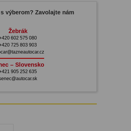
 s výberom? Zavolajte nám
Žebrák
+420 602 575 080
+420 725 803 903
ocar@tazneautocar.cz
nec – Slovensko
+421 905 252 635
senec@autocar.sk