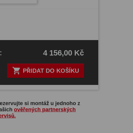
4 156,00 Kč
H
:

PŘIDAT DO KOŠÍKU
ezervujte si montáž u jednoho z
ašich
ověřených partnerských
ervisů.