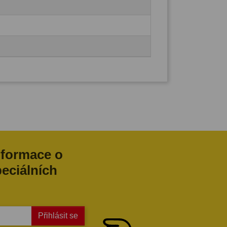
nformace o
peciálních
Přihlásit se