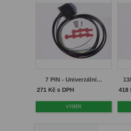
7 PIN - Univerzální...
13/
Cena
Cena
271 Kč s DPH
418
VÝBĚR