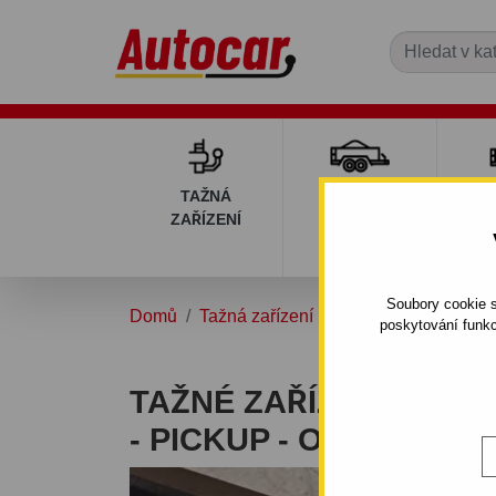
TAŽNÁ
PŘÍVĚSNÉ
DÍ
ZAŘÍZENÍ
VOZÍKY
PŘ
V
Soubory cookie s
Domů
Tažná zařízení
ŠKODA
FELICIA
poskytování funkc
TAŽNÉ ZAŘÍZENÍ PRO 
- PICKUP - ODNÍMATE