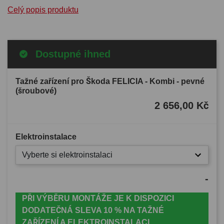
Celý popis produktu
Dostupné ihned
Tažné zařízení pro Škoda FELICIA - Kombi - pevné
(šroubové)
2 656,00 Kč
Elektroinstalace
Vyberte si elektroinstalaci
-
PŘI VÝBĚRU MONTÁŽE JE K DISPOZICI
DODATEČNÁ SLEVA 10 % NA TAŽNÉ
ZAŘÍZENÍ A ELEKTROINSTALACI.