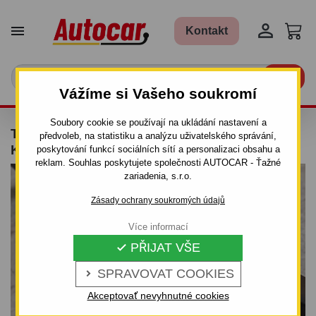


Kontakt

Vážíme si Vašeho soukromí
Soubory cookie se používají na ukládání nastavení a
TAŽNÉ ZAŘÍZENÍ PRO ŠKODA FELICIA -
předvoleb, na statistiku a analýzu uživatelského správání,
KOMBI - PEVNÉ (ŠROUBOVÉ)
poskytování funkcí sociálních sítí a personalizaci obsahu a
reklam. Souhlas poskytujete společnosti AUTOCAR - Ťažné
zariadenia, s.r.o.
Zásady ochrany soukromých údajů
Více informací
PŘIJAT VŠE

SPRAVOVAT COOKIES

Akceptovať nevyhnutné cookies