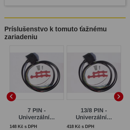
Príslušenstvo k tomuto ťažnému
zariadeniu
B


7 PIN -
13/8 PIN -
Univerzální...
Univerzální...
Cena
Cena
Ce
148 Kč s DPH
418 Kč s DPH
1 