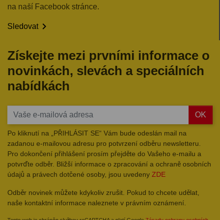
na naší Facebook stránce.

Sledovat
Získejte mezi prvními informace o
novinkách, slevách a speciálních
nabídkách
OK
Po kliknutí na „PŘIHLÁSIT SE“ Vám bude odeslán mail na
zadanou e-mailovou adresu pro potvrzení odběru newsletteru.
Pro dokončení přihlášení prosím přejděte do Vašeho e-mailu a
potvrďte odběr. Bližší informace o zpracování a ochraně osobních
údajů a právech dotčené osoby, jsou uvedeny
ZDE
Odběr novinek můžete kdykoliv zrušit. Pokud to chcete udělat,
naše kontaktní informace naleznete v právním oznámení.
Tento web je chráněn službou reCAPTCHA a platí Google
Zásady ochrany osobních