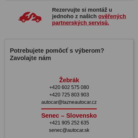
Rezervujte si montáž u
jednoho z našich
ověřených
partnerských servisů.
Potrebujete pomôcť s výberom?
Zavolajte nám
Žebrák
+420 602 575 080
+420 725 803 903
autocar@tazneautocar.cz
Senec – Slovensko
+421 905 252 635
senec@autocar.sk