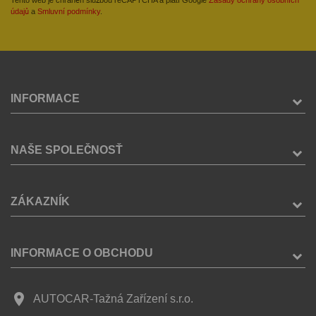
údajů
a
Smluvní podmínky
.
INFORMACE
NAŠE SPOLEČNOSŤ
ZÁKAZNÍK
INFORMACE O OBCHODU
place
AUTOCAR-Tažná Zařízení s.r.o.