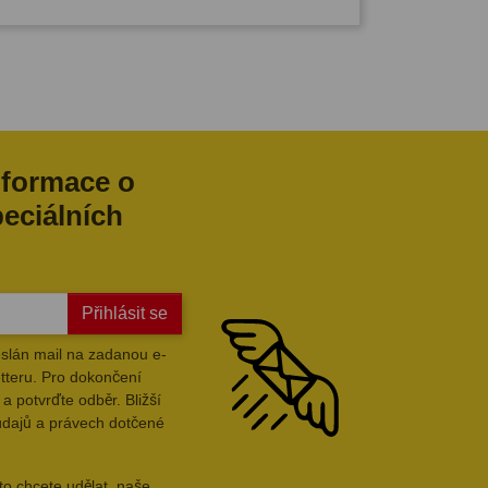
nformace o
peciálních
Přihlásit se
slán mail na zadanou e-
tteru. Pro dokončení
a potvrďte odběr. Bližší
údajů a právech dotčené
to chcete udělat, naše