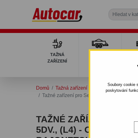
TAŽNÁ
PŘÍVĚSNÉ
DÍ
ZAŘÍZENÍ
VOZÍKY
PŘ
V
Soubory cookie s
Domů
Tažná zařízení
SEAT
TOLEDO
poskytování funkc
Tažné zařízení pro Seat TOLEDO - 5dv., (L4
TAŽNÉ ZAŘÍZENÍ PRO 
5DV., (L4) - ODNÍMATE