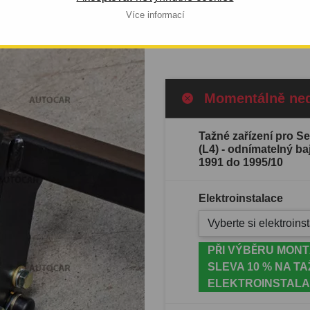
 OD 1991 DO
1991 do 1995/10.
Více informací
Celý popis produktu
Momentálně ne
Tažné zařízení pro S
(L4) - odnímatelný b
1991 do 1995/10
Elektroinstalace
Vyberte si elektroinst
PŘI VÝBĚRU MONT
SLEVA 10 % NA TA
ELEKTROINSTALA