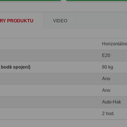
RY PRODUKTU
VIDEO
Horizontáln
E20
v bodě spojení)
80 kg
Ano
Ano
Auto-Hak
2 hod.