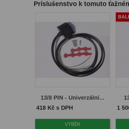
Príslušenstvo k tomuto ťažné
BAL
13/8 PIN - Univerzální...
13
Cena
Cena
418 Kč s DPH
1 50
VÝBĚR