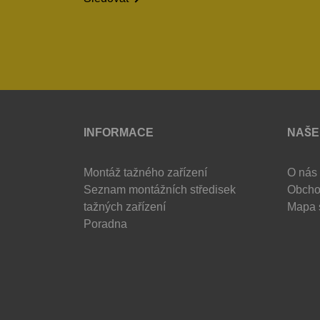
INFORMACE
NAŠE
Montáž tažného zařízení
O nás
Seznam montážních středisek
Obcho
tažných zařízení
Mapa 
Poradna