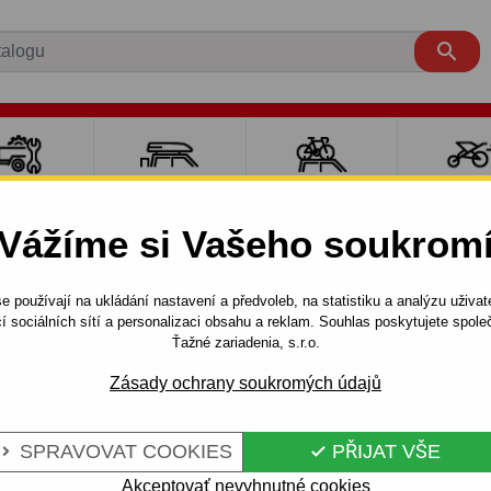

LY PRO
NOSIČE A
NOSIČE NA
SPORT
ÍVĚSNÉ
BOXY
JÍZDNÍ KOLA
DĚTM
Vážíme si Vašeho soukrom
OZÍKY
e používají na ukládání nastavení a předvoleb, na statistiku a analýzu uživat
5 dv.
1991 - 1995
í sociálních sítí a personalizaci obsahu a reklam. Souhlas poskytujete spo
) - odnímatelný bajonetový systém - od 1991 do 1995/10
Ťažné zariadenia, s.r.o.
Zásady ochrany soukromých údajů
SEAT TOLEDO -
Kód:
SC 04 Au
SPRAVOVAT COOKIES
PŘIJAT VŠE


LNÝ
Tažné zařízení s odnímatel
- typ: TOLEDO, typ karoserie:
Akceptovať nevyhnutné cookies