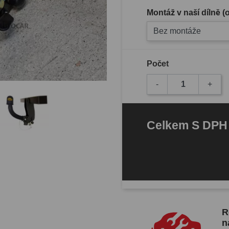
Montáž v naší dílně 
Bez montáže
Počet
-
+
Celkem
S DP
R
n