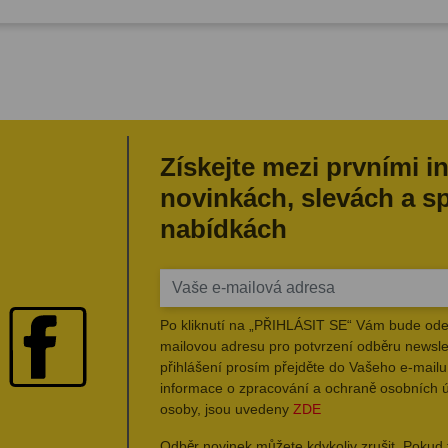
Získejte mezi prvními i
novinkách, slevách a s
nabídkách
Po kliknutí na „PŘIHLÁSIT SE“ Vám bude ode
mailovou adresu pro potvrzení odběru newsle
přihlášení prosím přejděte do Vašeho e-mailu 
informace o zpracování a ochraně osobních 
osoby, jsou uvedeny
ZDE
Odběr novinek můžete kdykoliv zrušit. Pokud 