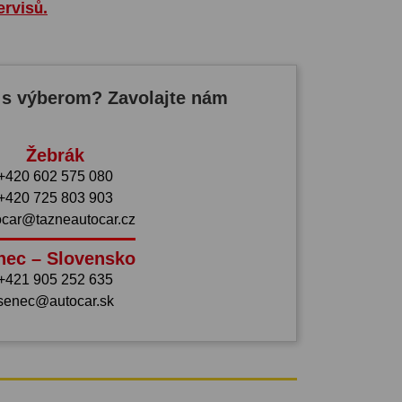
ervisů.
 s výberom? Zavolajte nám
Žebrák
+420 602 575 080
+420 725 803 903
ocar@tazneautocar.cz
nec – Slovensko
+421 905 252 635
senec@autocar.sk