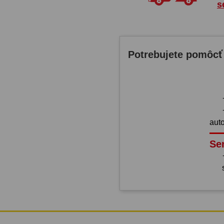
s
Potrebujete pomôcť
aut
Se