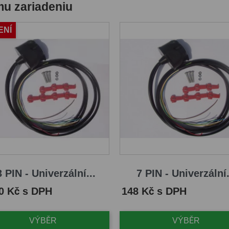
mu zariadeniu
ENÍ
 PIN - Univerzální...
7 PIN - Univerzální.
Cena
0 Kč s DPH
148 Kč s DPH
VÝBĚR
VÝBĚR