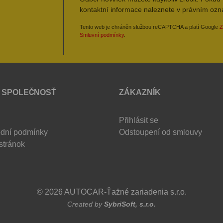
kontaktní informace naleznete v právním oz
Tento web je chráněn službou reCAPTCHA a platí Google
Z
Smluvní podmínky
.
 SPOLEČNOSŤ
ZÁKAZNÍK
Přihlásit se
dní podmínky
Odstoupení od smlouvy
stránok
© 2026 AUTOCAR-Ťažné zariadenia s.r.o.
Created by
SybriSoft, s.r.o.