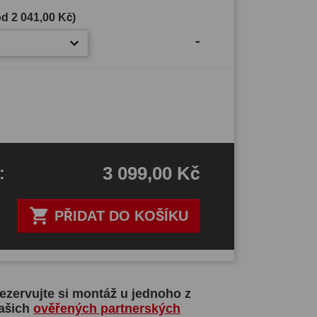
(od
2 041,00 Kč
)
-
3 099,00 Kč
H
:

PŘIDAT DO KOŠÍKU
ezervujte si montáž u jednoho z
ašich
ověřených partnerských