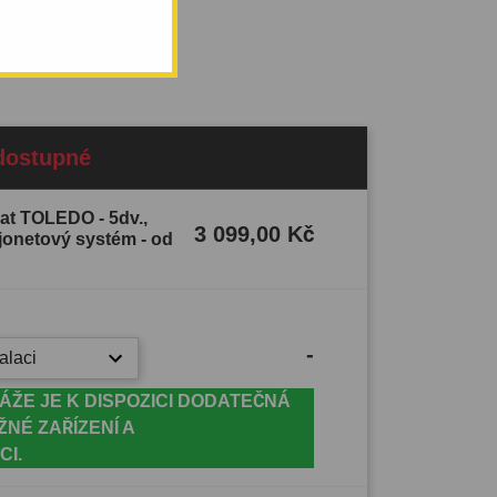
dostupné
eat TOLEDO - 5dv.,
3 099,00 Kč
ajonetový systém - od
-
alaci
ÁŽE JE K DISPOZICI DODATEČNÁ
ŽNÉ ZAŘÍZENÍ A
CI.