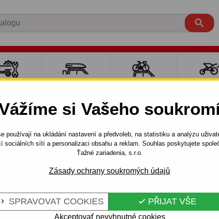

LY PRO
NOSIČE A
NOSIČE NA
SPORT
ÍVĚSNÉ
BOXY
JÍZDNÍ KOLA
DĚTM
Vážíme si Vašeho soukrom
OZÍKY
e používají na ukládání nastavení a předvoleb, na statistiku a analýzu uživat
S
5 dv.
2004 - 2012
Tažné zařízení pro Renault MODUS -
í sociálních sítí a personalizaci obsahu a reklam. Souhlas poskytujete spo
Ťažné zariadenia, s.r.o.
Zásady ochrany soukromých údajů
RENAULT
Kód:
G 48 S
UBOVÝ SYSTÉM
Tažné zařízení se šroubovým
SPRAVOVAT COOKIES
PŘIJAT VŠE


Renault Modus, 5 dv. 10.2004
Akceptovať nevyhnutné cookies