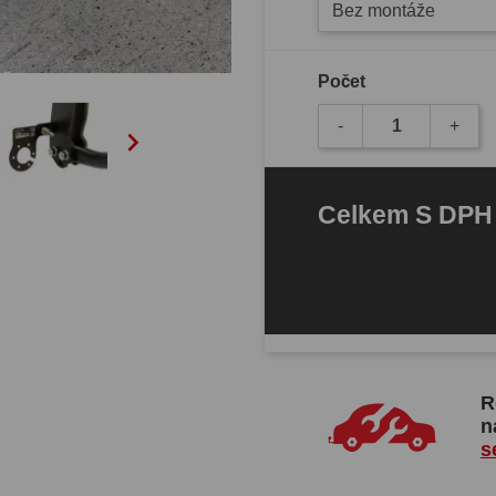
Bez montáže
Počet
-
+

Celkem
S DP
R
n
s