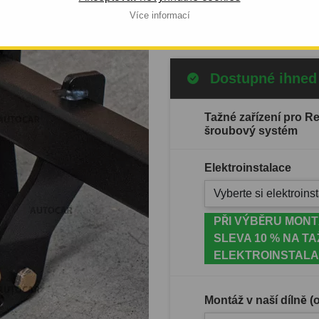
Celý popis produktu
Více informací
Dostupné ihned
Tažné zařízení pro Re
šroubový systém
Elektroinstalace
Vyberte si elektroinst
PŘI VÝBĚRU MONT
SLEVA 10 % NA TA
ELEKTROINSTALA
Montáž v naší dílně 