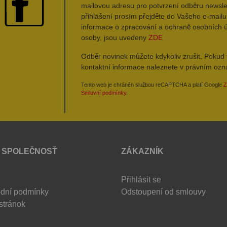
mailovou adresu pro potvrzení odběru newsle
přihlášení prosím přejděte do Vašeho e-mailu 
informace o zpracování a ochraně osobních 
osoby, jsou uvedeny
ZDE
Odběr novinek můžete kdykoliv zrušit. Pokud 
kontaktní informace naleznete v právním oz
Tento web je chráněn službou reCAPTCHA a platí Google
Z
Smluvní podmínky
.
 SPOLEČNOSŤ
ZÁKAZNÍK
Přihlásit se
dní podmínky
Odstoupení od smlouvy
stránok