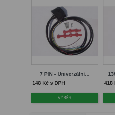
7 PIN - Univerzální...
13/
Cena
Cena
148 Kč s DPH
418
VÝBĚR