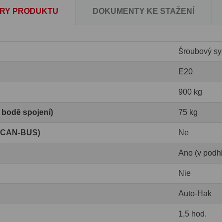
RY PRODUKTU
DOKUMENTY KE STAŽENÍ
Šroubový sy
E20
900 kg
v bodě spojení)
75 kg
 (CAN-BUS)
Ne
Ano (v podh
Nie
Auto-Hak
1,5 hod.