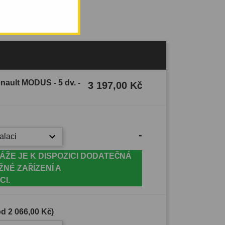
nault MODUS - 5 dv. -
3 197,00 Kč
-
alaci
ÁŽE JE K DISPOZICI DODATEČNÁ
ŽNÉ ZAŘÍZENÍ A
CI.
(od
2 066,00 Kč
)