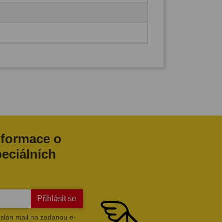
nformace o
peciálních
Přihlásit se
slán mail na zadanou e-