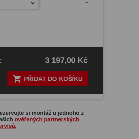
-
3 197,00 Kč
H
:

PŘIDAT DO KOŠÍKU
ezervujte si montáž u jednoho z
ašich
ověřených partnerských
ervisů.