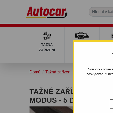
TAŽNÁ
PŘÍVĚSNÉ
DÍ
ZAŘÍZENÍ
VOZÍKY
PŘ
V
Soubory cookie s
Domů
Tažná zařízení
RENAULT
MODU
poskytování funkc
TAŽNÉ ZAŘÍZENÍ PRO 
MODUS - 5 DV. - ŠRO