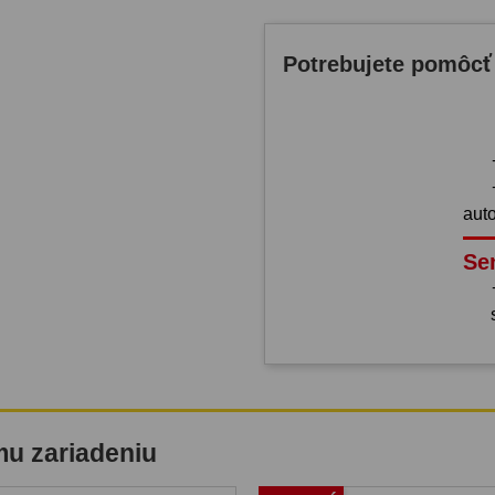
Potrebujete pomôcť
aut
Se
mu zariadeniu