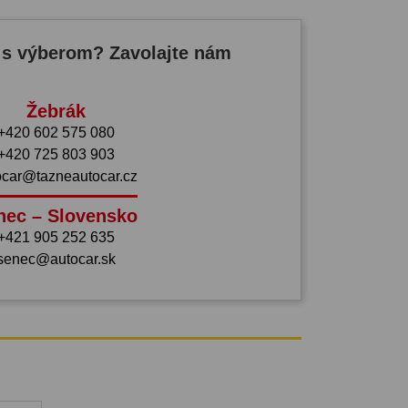
 s výberom? Zavolajte nám
Žebrák
+420 602 575 080
+420 725 803 903
ocar@tazneautocar.cz
nec – Slovensko
+421 905 252 635
senec@autocar.sk