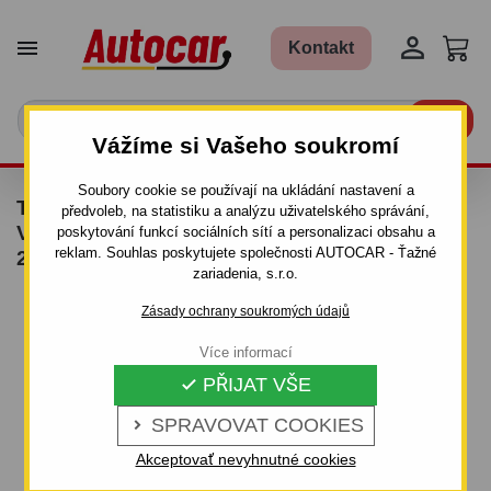


Kontakt

Vážíme si Vašeho soukromí
Soubory cookie se používají na ukládání nastavení a
TAŽNÉ ZAŘÍZENÍ PRO PEUGEOTEXPERT -
předvoleb, na statistiku a analýzu uživatelského správání,
VAN, I GRAND - ŠROUBOVÝ SYSTÉM - OD
poskytování funkcí sociálních sítí a personalizaci obsahu a
reklam. Souhlas poskytujete společnosti AUTOCAR - Ťažné
2006/10 DO
zariadenia, s.r.o.
Zásady ochrany soukromých údajů
Více informací
PŘIJAT VŠE

SPRAVOVAT COOKIES

Akceptovať nevyhnutné cookies