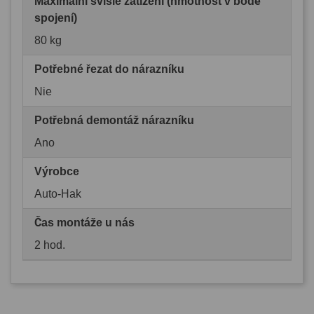
Maximální svislé zatížení (hmotnost v bodě
spojení)
80 kg
Potřebné řezat do nárazníku
Nie
Potřebná demontáž nárazníku
Ano
Výrobce
Auto-Hak
Čas montáže u nás
2 hod.