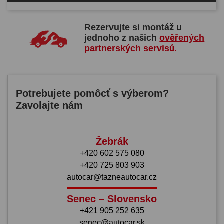
Rezervujte si montáž u
jednoho z našich
ověřených
partnerských servisů.
Potrebujete pomôcť s výberom?
Zavolajte nám
Žebrák
+420 602 575 080
+420 725 803 903
autocar@tazneautocar.cz
Senec – Slovensko
+421 905 252 635
senec@autocar.sk