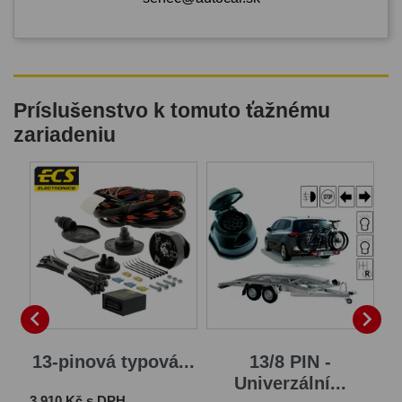
Príslušenstvo k tomuto ťažnému
zariadeniu


13-pinová typová...
13/8 PIN -
1
Univerzální...
Cena
Ce
3 910 Kč s DPH
4 