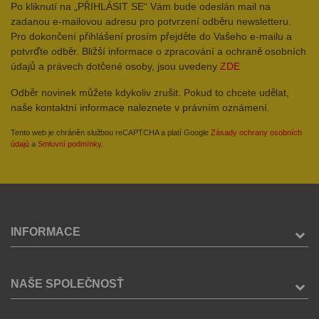
Po kliknutí na „PŘIHLÁSIT SE“ Vám bude odeslán mail na
zadanou e-mailovou adresu pro potvrzení odběru newsletteru.
Pro dokončení přihlášení prosím přejděte do Vašeho e-mailu a
potvrďte odběr. Bližší informace o zpracování a ochraně osobních
údajů a právech dotčené osoby, jsou uvedeny
ZDE
Odběr novinek můžete kdykoliv zrušit. Pokud to chcete udělat,
naše kontaktní informace naleznete v právním oznámení.
Tento web je chráněn službou reCAPTCHA a platí Google
Zásady ochrany osobních
údajů
a
Smluvní podmínky
.
INFORMACE
NAŠE SPOLEČNOSŤ