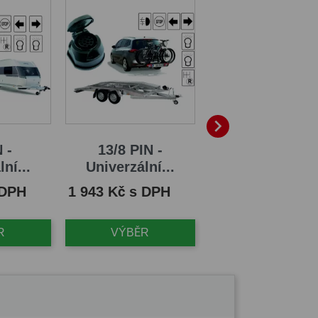

 -
13/8 PIN -
Schůdek na ta
ní...
Univerzální...
zařízení
Cena
Cena
 DPH
1 943 Kč s DPH
3 443 Kč s DPH
R
VÝBĚR
VÝBĚR