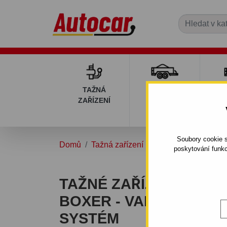
TAŽNÁ
PŘÍVĚSNÉ
DÍ
ZAŘÍZENÍ
VOZÍKY
PŘ
V
Soubory cookie s
Domů
Tažná zařízení
PEUGEOT
BOXE
poskytování funkc
TAŽNÉ ZAŘÍZENÍ PRO
BOXER - VALNÍK L4, L
SYSTÉM