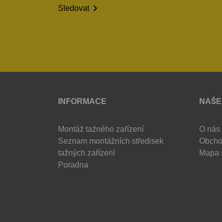

Sledovat
INFORMACE
NAŠE
Montáž tažného zařízení
O nás
Seznam montážních středisek
Obcho
tažných zařízení
Mapa 
Poradna