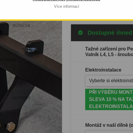
Celý popis produktu
Více informací
Dostupné ihned
Tažné zařízení pro 
Valník L4, L5 - šrou
Elektroinstalace
Vyberte si elektroinst
PŘI VÝBĚRU MONT
SLEVA 10 % NA TA
ELEKTROINSTALA
Montáž v naší dílně 