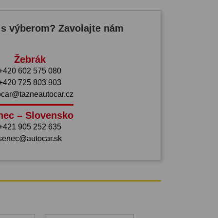
 s výberom? Zavolajte nám
Žebrák
+420 602 575 080
+420 725 803 903
ocar@tazneautocar.cz
nec – Slovensko
+421 905 252 635
senec@autocar.sk