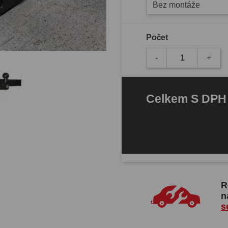
Bez montáže
Počet
-
+
Celkem
S DP
R
n
s