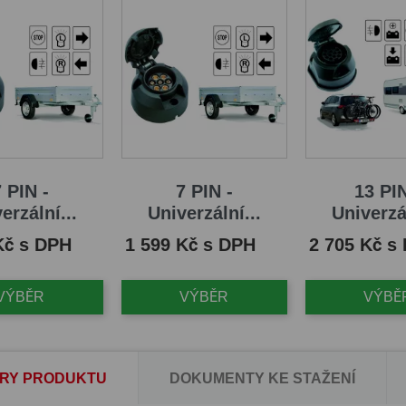
 PIN -
7 PIN -
13 PIN
erzální...
Univerzální...
Univerzál
Cena
Cena
Kč s DPH
1 599 Kč s DPH
2 705 Kč s
VÝBĚR
VÝBĚR
VÝBĚ
RY PRODUKTU
DOKUMENTY KE STAŽENÍ