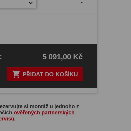
-
5 091,00 Kč
H
:

PŘIDAT DO KOŠÍKU
ezervujte si montáž u jednoho z
ašich
ověřených partnerských
ervisů.