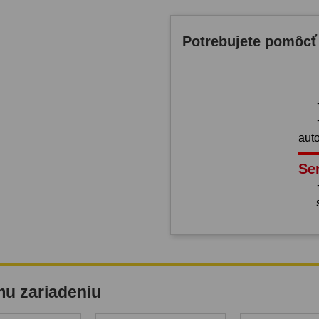
Potrebujete pomôcť
aut
Se
mu zariadeniu