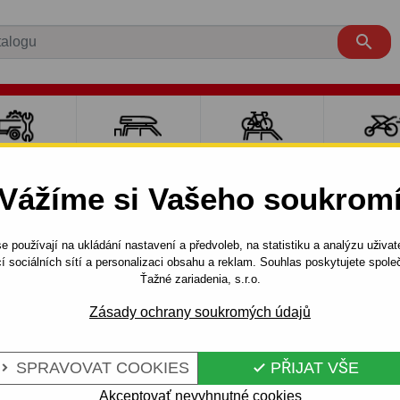

LY PRO
NOSIČE A
NOSIČE NA
SPORT
ÍVĚSNÉ
BOXY
JÍZDNÍ KOLA
DĚTM
Vážíme si Vašeho soukrom
OZÍKY
e používají na ukládání nastavení a předvoleb, na statistiku a analýzu uživat
R
Valník L4, L5
2006 -
Tažné zařízení pro Peugeot BOXER
í sociálních sítí a personalizaci obsahu a reklam. Souhlas poskytujete spo
Ťažné zariadenia, s.r.o.
Zásady ochrany soukromých údajů
 PEUGEOT
Kód:
R 46 S
5 - ŠROUBOVÝ
Tažné zařízení se šroubovým
SPRAVOVAT COOKIES
PŘIJAT VŠE


Peugeot Boxer, Valník L4, L5.
Akceptovať nevyhnutné cookies