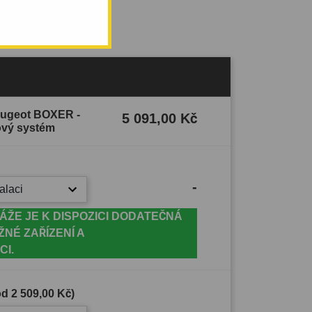
Peugeot BOXER -
5 091,00 Kč
bový systém
-
alaci
ÁŽE JE K DISPOZICI DODATEČNÁ
ŽNÉ ZAŘÍZENÍ A
CI.
(od
2 509,00 Kč
)