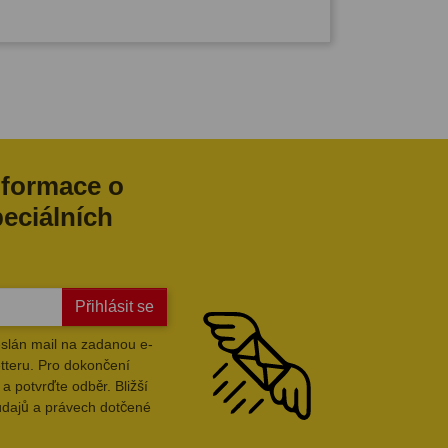
nformace o
peciálních
Přihlásit se
slán mail na zadanou e-
tteru. Pro dokončení
a potvrďte odběr. Bližší
údajů a právech dotčené