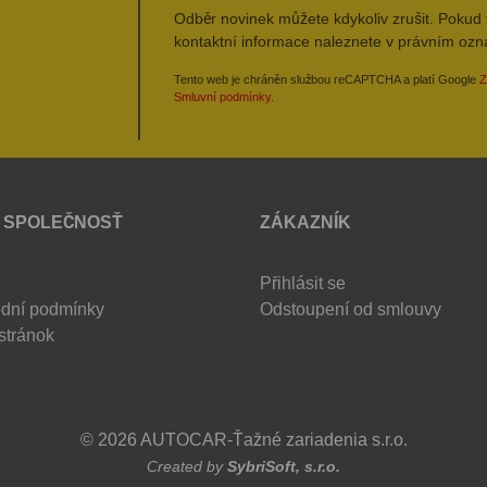
Odběr novinek můžete kdykoliv zrušit. Pokud 
kontaktní informace naleznete v právním oz
Tento web je chráněn službou reCAPTCHA a platí Google
Z
Smluvní podmínky
.
 SPOLEČNOSŤ
ZÁKAZNÍK
Přihlásit se
dní podmínky
Odstoupení od smlouvy
stránok
© 2026 AUTOCAR-Ťažné zariadenia s.r.o.
Created by
SybriSoft, s.r.o.