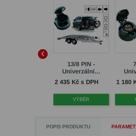

13/8 PIN -
13/8 PIN -
7
ektroinstalace...
Univerzální...
Univ
na
Cena
Cena
426 Kč s DPH
2 435 Kč s DPH
1 180 
VÝBĚR
VÝBĚR
POPIS PRODUKTU
PARAMET