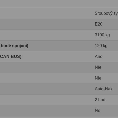
Šroubový sy
E20
3100 kg
v bodě spojení)
120 kg
 (CAN-BUS)
Ano
Nie
Nie
Auto-Hak
2 hod.
Ne