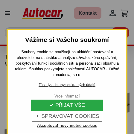


Kontakt

Vážíme si Vašeho soukromí
Soubory cookie se používají na ukládání nastavení a
TAŽNÉ ZAŘÍZENÍ PRO PEUGEOT BOXER -
předvoleb, na statistiku a analýzu uživatelského správání,
VALNÍK L1, L2, L3 - ŠROUBOVÝ SYSTÉM
poskytování funkcí sociálních sítí a personalizaci obsahu a
reklam. Souhlas poskytujete společnosti AUTOCAR - Ťažné
zariadenia, s.r.o.
Zásady ochrany soukromých údajů
Více informací
PŘIJAT VŠE

SPRAVOVAT COOKIES

Akceptovať nevyhnutné cookies