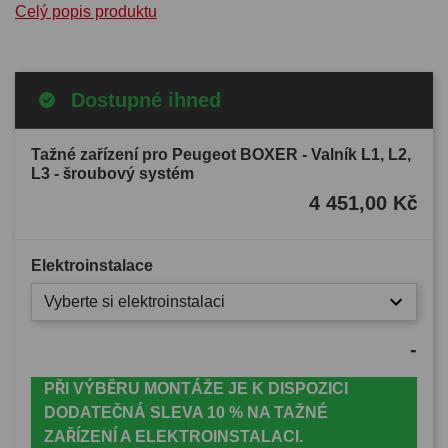
Celý popis produktu
Dostupné ihned
Tažné zařízení pro Peugeot BOXER - Valník L1, L2,
L3 - šroubový systém
4 451,00 Kč
Elektroinstalace
Vyberte si elektroinstalaci
-
PŘI VÝBĚRU MONTÁŽE JE K DISPOZICI
DODATEČNÁ SLEVA 10 % NA TAŽNÉ
ZAŘÍZENÍ A ELEKTROINSTALACI.