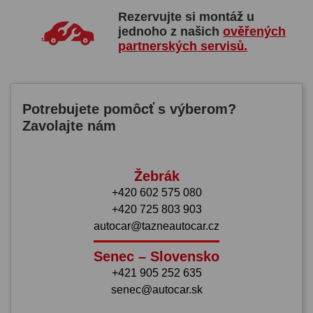
Rezervujte si montáž u
jednoho z našich
ověřených
partnerských servisů.
Potrebujete pomôcť s výberom?
Zavolajte nám
Žebrák
+420 602 575 080
+420 725 803 903
autocar@tazneautocar.cz
Senec – Slovensko
+421 905 252 635
senec@autocar.sk