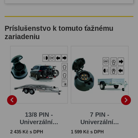
Príslušenstvo k tomuto ťažnému
zariadeniu


...
13/8 PIN -
7 PIN -
Univerzální...
Univerzální...
Cena
Cena
Ce
2 435 Kč s DPH
1 599 Kč s DPH
2 