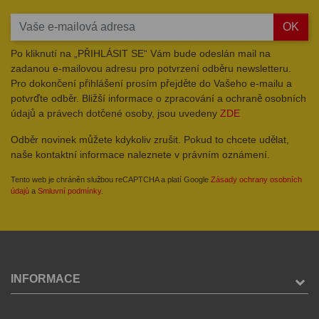
OK
Po kliknutí na „PŘIHLÁSIT SE“ Vám bude odeslán mail na
zadanou e-mailovou adresu pro potvrzení odběru newsletteru.
Pro dokončení přihlášení prosím přejděte do Vašeho e-mailu a
potvrďte odběr. Bližší informace o zpracování a ochraně osobních
údajů a právech dotčené osoby, jsou uvedeny
ZDE
Odběr novinek můžete kdykoliv zrušit. Pokud to chcete udělat,
naše kontaktní informace naleznete v právním oznámení.
Tento web je chráněn službou reCAPTCHA a platí Google
Zásady ochrany osobních
údajů
a
Smluvní podmínky
.
INFORMACE