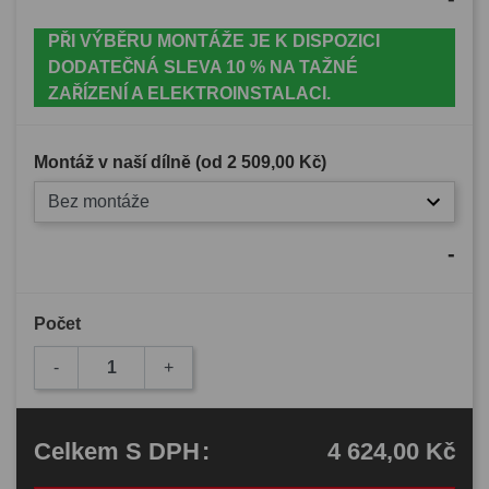
PŘI VÝBĚRU MONTÁŽE JE K DISPOZICI
DODATEČNÁ SLEVA 10 % NA TAŽNÉ
ZAŘÍZENÍ A ELEKTROINSTALACI.
Montáž v naší dílně (od
2 509,00 Kč
)
Bez montáže
-
Počet
-
+
4 624,00 Kč
Celkem
S DPH
: