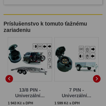
Príslušenstvo k tomuto ťažnému
zariadeniu


13/8 PIN -
7 PIN -
Univerzální...
Univerzální...
Cena
Cena
Ce
1 943 Kč s DPH
1 599 Kč s DPH
2 