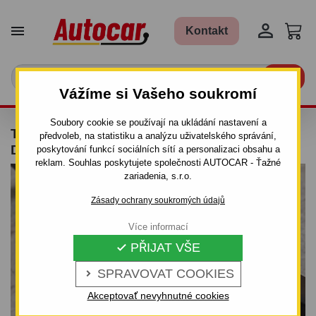


Kontakt

Vážíme si Vašeho soukromí
Soubory cookie se používají na ukládání nastavení a
TAŽNÉ ZAŘÍZENÍ PRO PEUGEOT BIPPER - 5
předvoleb, na statistiku a analýzu uživatelského správání,
DV - ŠROUBOVÝ SYSTÉM - OD 2008 DO
poskytování funkcí sociálních sítí a personalizaci obsahu a
reklam. Souhlas poskytujete společnosti AUTOCAR - Ťažné
zariadenia, s.r.o.
Zásady ochrany soukromých údajů
Více informací
PŘIJAT VŠE

SPRAVOVAT COOKIES

Akceptovať nevyhnutné cookies