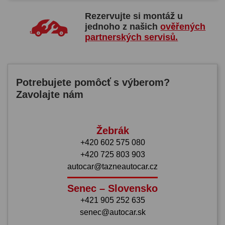
Rezervujte si montáž u
jednoho z našich
ověřených
partnerských servisů.
Potrebujete pomôcť s výberom?
Zavolajte nám
Žebrák
+420 602 575 080
+420 725 803 903
autocar@tazneautocar.cz
Senec – Slovensko
+421 905 252 635
senec@autocar.sk