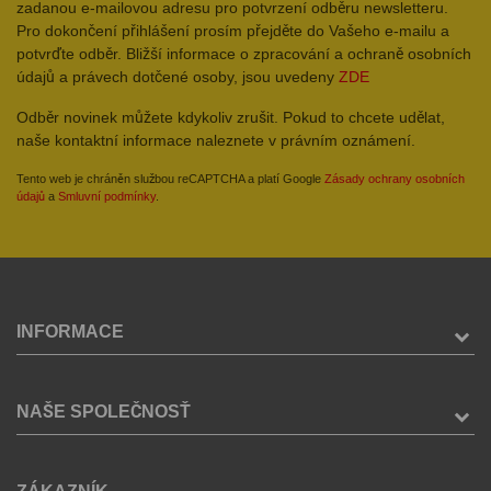
zadanou e-mailovou adresu pro potvrzení odběru newsletteru.
Pro dokončení přihlášení prosím přejděte do Vašeho e-mailu a
potvrďte odběr. Bližší informace o zpracování a ochraně osobních
údajů a právech dotčené osoby, jsou uvedeny
ZDE
Odběr novinek můžete kdykoliv zrušit. Pokud to chcete udělat,
naše kontaktní informace naleznete v právním oznámení.
Tento web je chráněn službou reCAPTCHA a platí Google
Zásady ochrany osobních
údajů
a
Smluvní podmínky
.
INFORMACE
NAŠE SPOLEČNOSŤ