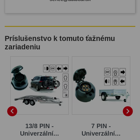
Príslušenstvo k tomuto ťažnému
zariadeniu


...
13/8 PIN -
7 PIN -
Univerzální...
Univerzální...