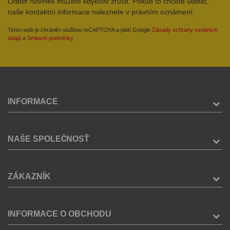
Odběr novinek můžete kdykoliv zrušit. Pokud to chcete udělat,
naše kontaktní informace naleznete v právním oznámení.
Tento web je chráněn službou reCAPTCHA a platí Google
Zásady ochrany osobních
údajů
a
Smluvní podmínky
.
INFORMACE
NAŠE SPOLEČNOSŤ
ZÁKAZNÍK
INFORMACE O OBCHODU