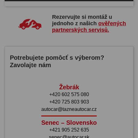
Rezervujte si montáž u
jednoho z našich
ověřených
partnerských servisů.
Potrebujete pomôcť s výberom?
Zavolajte nám
Žebrák
+420 602 575 080
+420 725 803 903
autocar@tazneautocar.cz
Senec – Slovensko
+421 905 252 635
senec@autocar.sk