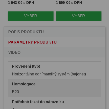
Cena
Cena
Ce
1 943 Kč s DPH
1 599 Kč s DPH
2 
VÝBĚR
VÝBĚR
POPIS PRODUKTU
PARAMETRY PRODUKTU
VIDEO
Provedení (typ)
Horizontálne odnímateľný systém (bajonet)
Homologace
E20
Potřebné řezat do nárazníku