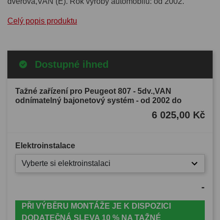
dvéřová,VAN (E). Rok výroby automobilu: od 2002.
Celý popis produktu
Dostupné ihned
Tažné zařízení pro Peugeot 807 - 5dv.,VAN
odnímatelný bajonetový systém - od 2002 do
6 025,00 Kč
Elektroinstalace
Vyberte si elektroinstalaci
-
PŘI VÝBĚRU MONTÁŽE JE K DISPOZICI
DODATEČNÁ SLEVA 10 % NA TAŽNÉ