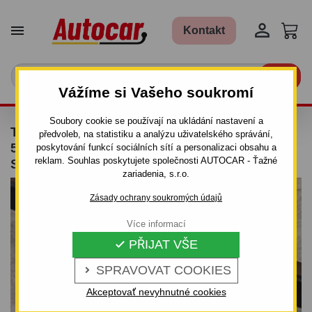


Kontakt

Vážíme si Vašeho soukromí
Soubory cookie se používají na ukládání nastavení a
TAŽNÉ ZAŘÍZENÍ PRO PEUGEOT 807 -
předvoleb, na statistiku a analýzu uživatelského správání,
5DV.,VAN ODNÍMATELNÝ BAJONETOVÝ
poskytování funkcí sociálních sítí a personalizaci obsahu a
reklam. Souhlas poskytujete společnosti AUTOCAR - Ťažné
SYSTÉM - OD 2002 DO
zariadenia, s.r.o.
Zásady ochrany soukromých údajů
Více informací
PŘIJAT VŠE

SPRAVOVAT COOKIES

Akceptovať nevyhnutné cookies