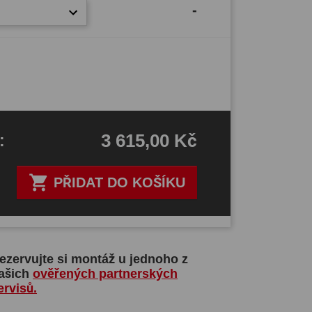
-
3 615,00 Kč
H
:

PŘIDAT DO KOŠÍKU
ezervujte si montáž u jednoho z
ašich
ověřených partnerských
ervisů.