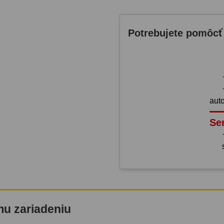
Potrebujete pomôcť
aut
Se
mu zariadeniu