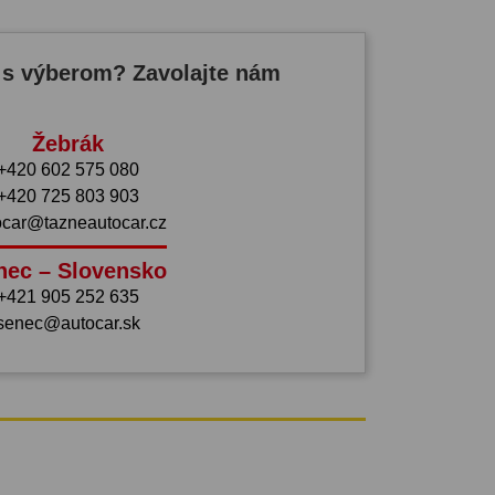
 s výberom? Zavolajte nám
Žebrák
+420 602 575 080
+420 725 803 903
ocar@tazneautocar.cz
nec – Slovensko
+421 905 252 635
senec@autocar.sk