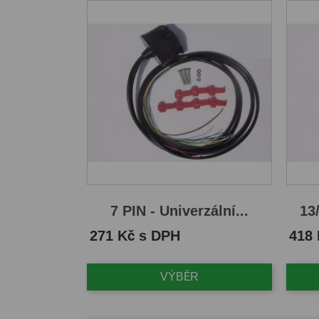
7 PIN - Univerzální...
13/
Cena
Cena
271 Kč s DPH
418
VÝBĚR