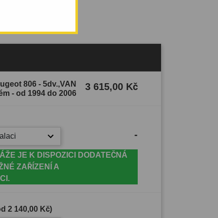
eugeot 806 - 5dv.,VAN
3 615,00 Kč
tém - od 1994 do 2006
-
alaci
ÁŽE JE K DISPOZICI DODATEČNÁ
ŽNÉ ZAŘÍZENÍ A
CI.
(od
2 140,00 Kč
)