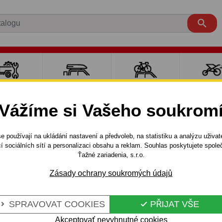

LY PRO
NOSIČE A
NOSIČE NA
SPORT
ÍVĚSNÉ
BOXY
JÍZDNÍ KOLA
DĚTM
Vážíme si Vašeho soukrom
OZÍKY
e používají na ukládání nastavení a předvoleb, na statistiku a analýzu uživat
VAN
1994 - 2001
Tažné zařízení pro Peugeot 806 - 5dv.,V
í sociálních sítí a personalizaci obsahu a reklam. Souhlas poskytujete spo
Ťažné zariadenia, s.r.o.
Zásady ochrany soukromých údajů
PEUGEOT 806 -
Kód:
R 17 S
UBOVÝ SYSTÉM -
Tažné zařízení se šroubovým
SPRAVOVAT COOKIES
PŘIJAT VŠE


typ karoserie: 5 dvéřová,VAN
2006.
Akceptovať nevyhnutné cookies