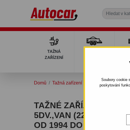
TAŽNÁ
PŘÍVĚSNÉ
DÍ
ZAŘÍZENÍ
VOZÍKY
PŘ
V
Soubory cookie s
Domů
Tažná zařízení
PEUGEOT
806
poskytování funkc
TAŽNÉ ZAŘÍZENÍ PRO 
5DV.,VAN (221) - ŠRO
OD 1994 DO 2006