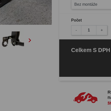
Bez montáže
Počet
-
+

Celkem
S DP
R
n
s