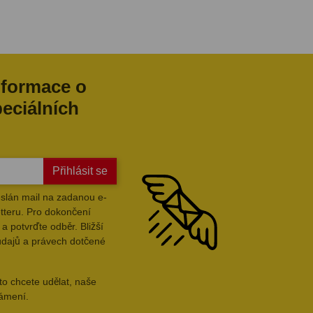
nformace o
peciálních
Přihlásit se
slán mail na zadanou e-
tteru. Pro dokončení
a potvrďte odběr. Bližší
údajů a právech dotčené
to chcete udělat, naše
námení.