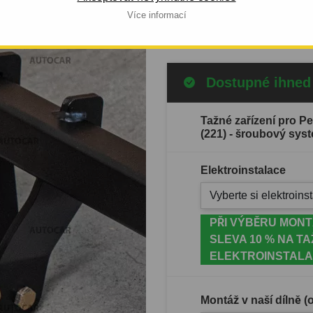
Více informací
Celý popis produktu
Dostupné ihned
Tažné zařízení pro P
(221) - šroubový sys
Elektroinstalace
Vyberte si elektroinst
PŘI VÝBĚRU MONT
SLEVA 10 % NA TA
ELEKTROINSTALA
Montáž v naší dílně 