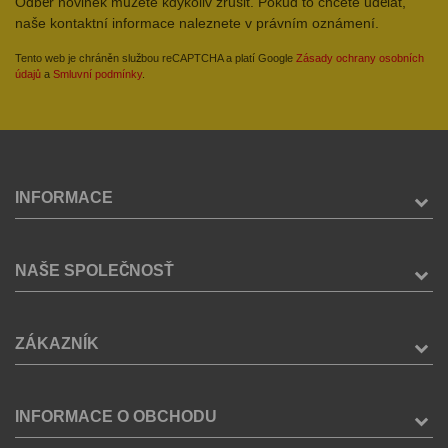
Odběr novinek můžete kdykoliv zrušit. Pokud to chcete udělat,
naše kontaktní informace naleznete v právním oznámení.
Tento web je chráněn službou reCAPTCHA a platí Google
Zásady ochrany osobních
údajů
a
Smluvní podmínky
.
INFORMACE
NAŠE SPOLEČNOSŤ
ZÁKAZNÍK
INFORMACE O OBCHODU