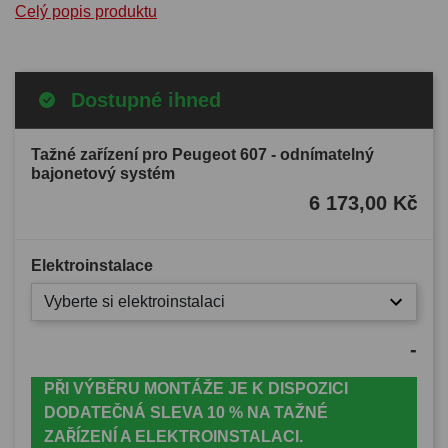
Celý popis produktu
Dostupné ihned
Tažné zařízení pro Peugeot 607 - odnímatelný
bajonetový systém
6 173,00 Kč
Elektroinstalace
Vyberte si elektroinstalaci
-
PŘI VÝBĚRU MONTÁŽE JE K DISPOZICI
DODATEČNÁ SLEVA 10 % NA TAŽNÉ
ZAŘÍZENÍ A ELEKTROINSTALACI.