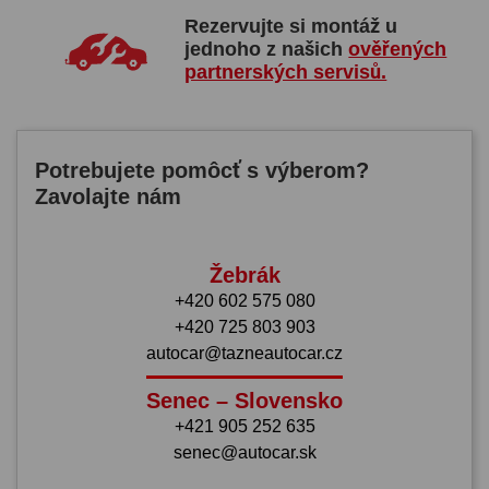
Rezervujte si montáž u
jednoho z našich
ověřených
partnerských servisů.
Potrebujete pomôcť s výberom?
Zavolajte nám
Žebrák
+420 602 575 080
+420 725 803 903
autocar@tazneautocar.cz
Senec – Slovensko
+421 905 252 635
senec@autocar.sk