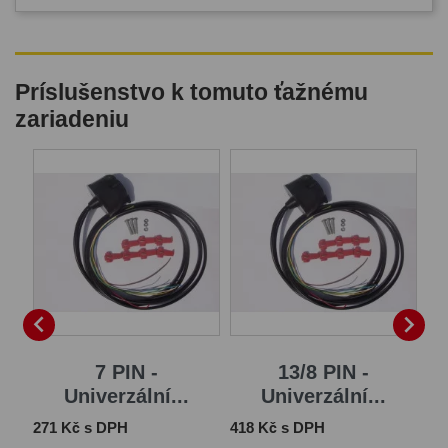
Príslušenstvo k tomuto ťažnému
zariadeniu
B


7 PIN -
13/8 PIN -
Univerzální...
Univerzální...
Cena
Cena
Ce
271 Kč s DPH
418 Kč s DPH
1 