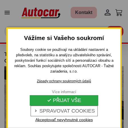


Kontakt

Vážíme si Vašeho soukromí
Soubory cookie se používají na ukládání nastavení a
TAŽNÉ ZAŘÍZENÍ PRO PEUGEOT 607 -
předvoleb, na statistiku a analýzu uživatelského správání,
ODNÍMATELNÝ BAJONETOVÝ SYSTÉM
poskytování funkcí sociálních sítí a personalizaci obsahu a
reklam. Souhlas poskytujete společnosti AUTOCAR - Ťažné
zariadenia, s.r.o.
Zásady ochrany soukromých údajů
Více informací
PŘIJAT VŠE

SPRAVOVAT COOKIES

Akceptovať nevyhnutné cookies