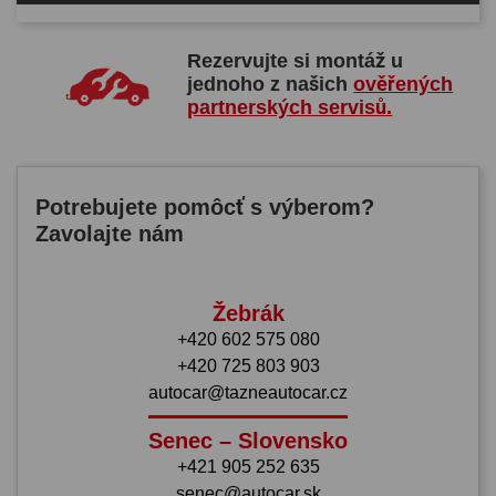
Rezervujte si montáž u
jednoho z našich
ověřených
partnerských servisů.
Potrebujete pomôcť s výberom?
Zavolajte nám
Žebrák
+420 602 575 080
+420 725 803 903
autocar@tazneautocar.cz
Senec – Slovensko
+421 905 252 635
senec@autocar.sk