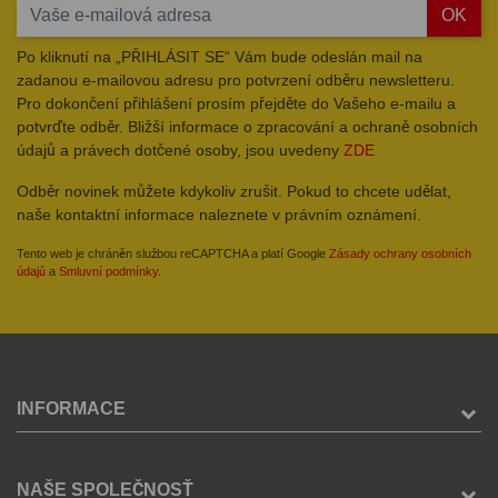
OK
Po kliknutí na „PŘIHLÁSIT SE“ Vám bude odeslán mail na
zadanou e-mailovou adresu pro potvrzení odběru newsletteru.
Pro dokončení přihlášení prosím přejděte do Vašeho e-mailu a
potvrďte odběr. Bližší informace o zpracování a ochraně osobních
údajů a právech dotčené osoby, jsou uvedeny
ZDE
Odběr novinek můžete kdykoliv zrušit. Pokud to chcete udělat,
naše kontaktní informace naleznete v právním oznámení.
Tento web je chráněn službou reCAPTCHA a platí Google
Zásady ochrany osobních
údajů
a
Smluvní podmínky
.
INFORMACE
NAŠE SPOLEČNOSŤ