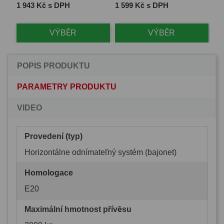
Cena
Cena
Ce
1 943 Kč s DPH
1 599 Kč s DPH
2 
VÝBĚR
VÝBĚR
POPIS PRODUKTU
PARAMETRY PRODUKTU
VIDEO
Provedení (typ)
Horizontálne odnímateľný systém (bajonet)
Homologace
E20
Maximální hmotnost přívěsu