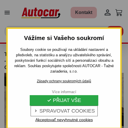


Kontakt

Vážíme si Vašeho soukromí
Soubory cookie se používají na ukládání nastavení a
TAŽNÉ ZAŘÍZENÍ PRO PEUGEOT 4007 - SUV
předvoleb, na statistiku a analýzu uživatelského správání,
- ODNÍMATELNÝ BAJONETOVÝ SYSTÉM -
poskytování funkcí sociálních sítí a personalizaci obsahu a
reklam. Souhlas poskytujete společnosti AUTOCAR - Ťažné
OD 2007 DO
zariadenia, s.r.o.
Zásady ochrany soukromých údajů
Více informací
PŘIJAT VŠE

SPRAVOVAT COOKIES

Akceptovať nevyhnutné cookies