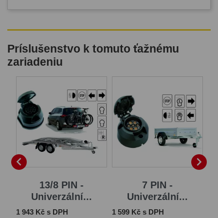
Príslušenstvo k tomuto ťažnému
zariadeniu


13/8 PIN -
7 PIN -
Univerzální...
Univerzální...
Cena
Cena
Ce
1 943 Kč s DPH
1 599 Kč s DPH
2 