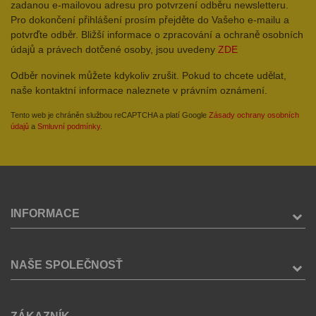
zadanou e-mailovou adresu pro potvrzení odběru newsletteru.
Pro dokončení přihlášení prosím přejděte do Vašeho e-mailu a
potvrďte odběr. Bližší informace o zpracování a ochraně osobních
údajů a právech dotčené osoby, jsou uvedeny
ZDE
Odběr novinek můžete kdykoliv zrušit. Pokud to chcete udělat,
naše kontaktní informace naleznete v právním oznámení.
Tento web je chráněn službou reCAPTCHA a platí Google
Zásady ochrany osobních
údajů
a
Smluvní podmínky
.
INFORMACE
NAŠE SPOLEČNOSŤ