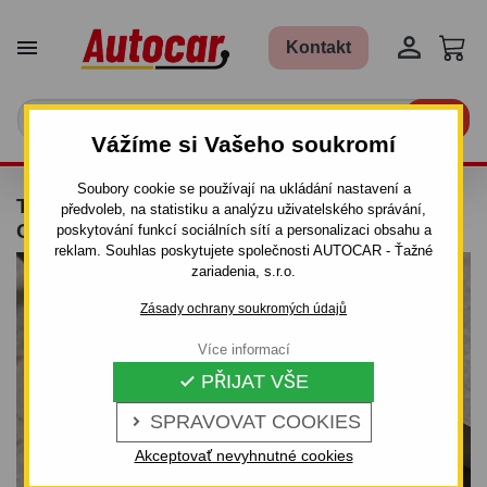


Kontakt

Vážíme si Vašeho soukromí
Soubory cookie se používají na ukládání nastavení a
TAŽNÉ ZAŘÍZENÍ PRO OPEL VECTRA - "C"
předvoleb, na statistiku a analýzu uživatelského správání,
COMBI - ŠROUBOVÝ SYSTÉM - OD 2003 DO
poskytování funkcí sociálních sítí a personalizaci obsahu a
reklam. Souhlas poskytujete společnosti AUTOCAR - Ťažné
zariadenia, s.r.o.
Zásady ochrany soukromých údajů
Více informací
PŘIJAT VŠE

SPRAVOVAT COOKIES

Akceptovať nevyhnutné cookies