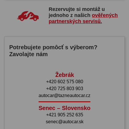
Rezervujte si montáž u
jednoho z našich
ověřených
partnerských servisů.
Potrebujete pomôcť s výberom?
Zavolajte nám
Žebrák
+420 602 575 080
+420 725 803 903
autocar@tazneautocar.cz
Senec – Slovensko
+421 905 252 635
senec@autocar.sk