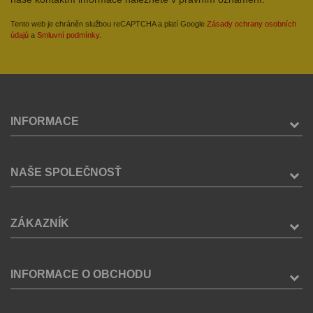
Tento web je chráněn službou reCAPTCHA a platí Google
Zásady ochrany osobních
údajů
a
Smluvní podmínky
.
INFORMACE
NAŠE SPOLEČNOSŤ
ZÁKAZNÍK
INFORMACE O OBCHODU