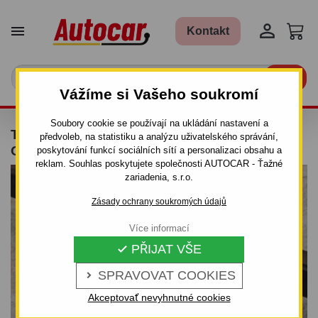


Kontakt

Vážíme si Vašeho soukromí
Soubory cookie se používají na ukládání nastavení a
TAŽNÉ ZAŘÍZENÍ PRO OPEL OMEGA - "B" -
předvoleb, na statistiku a analýzu uživatelského správání,
ODNÍMATELNÝ BAJONETOVÝ SYSTÉM
poskytování funkcí sociálních sítí a personalizaci obsahu a
reklam. Souhlas poskytujete společnosti AUTOCAR - Ťažné
zariadenia, s.r.o.
Zásady ochrany soukromých údajů
Více informací
PŘIJAT VŠE

SPRAVOVAT COOKIES

Akceptovať nevyhnutné cookies