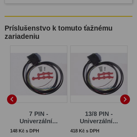
Príslušenstvo k tomuto ťažnému
zariadeniu
B


7 PIN -
13/8 PIN -
Univerzální...
Univerzální...
Cena
Cena
Ce
148 Kč s DPH
418 Kč s DPH
1 