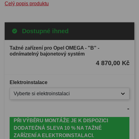
Celý popis produktu
Dostupné ihned
Tažné zařízení pro Opel OMEGA - "B" -
odnímatelný bajonetový systém
4 870,00 Kč
Elektroinstalace
Vyberte si elektroinstalaci
-
PŘI VÝBĚRU MONTÁŽE JE K DISPOZICI
DODATEČNÁ SLEVA 10 % NA TAŽNÉ
ZAŘÍZENÍ A ELEKTROINSTALACI.