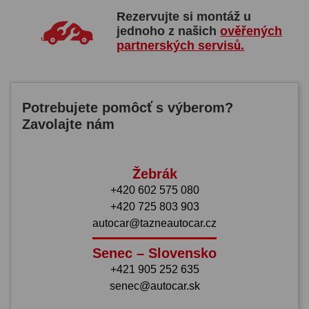
Rezervujte si montáž u
jednoho z našich
ověřených
partnerských servisů.
Potrebujete pomôcť s výberom?
Zavolajte nám
Žebrák
+420 602 575 080
+420 725 803 903
autocar@tazneautocar.cz
Senec – Slovensko
+421 905 252 635
senec@autocar.sk