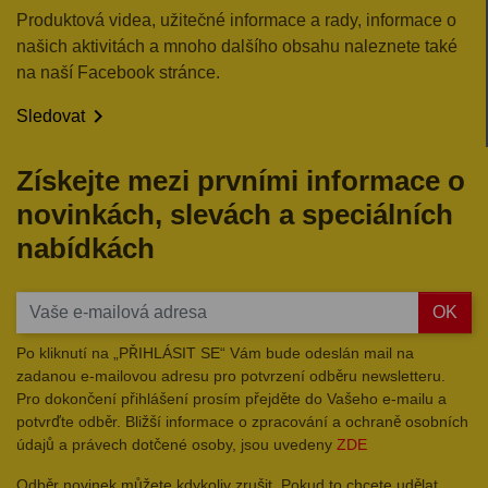
Produktová videa, užitečné informace a rady, informace o
našich aktivitách a mnoho dalšího obsahu naleznete také
na naší Facebook stránce.

Sledovat
Získejte mezi prvními informace o
novinkách, slevách a speciálních
nabídkách
OK
Po kliknutí na „PŘIHLÁSIT SE“ Vám bude odeslán mail na
zadanou e-mailovou adresu pro potvrzení odběru newsletteru.
Pro dokončení přihlášení prosím přejděte do Vašeho e-mailu a
potvrďte odběr. Bližší informace o zpracování a ochraně osobních
údajů a právech dotčené osoby, jsou uvedeny
ZDE
Odběr novinek můžete kdykoliv zrušit. Pokud to chcete udělat,