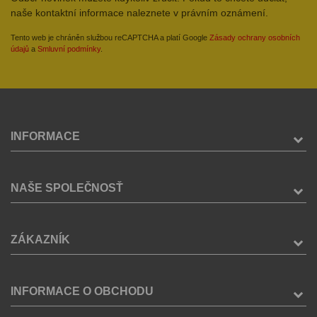
naše kontaktní informace naleznete v právním oznámení.
Tento web je chráněn službou reCAPTCHA a platí Google
Zásady ochrany osobních
údajů
a
Smluvní podmínky
.
INFORMACE
NAŠE SPOLEČNOSŤ
ZÁKAZNÍK
INFORMACE O OBCHODU