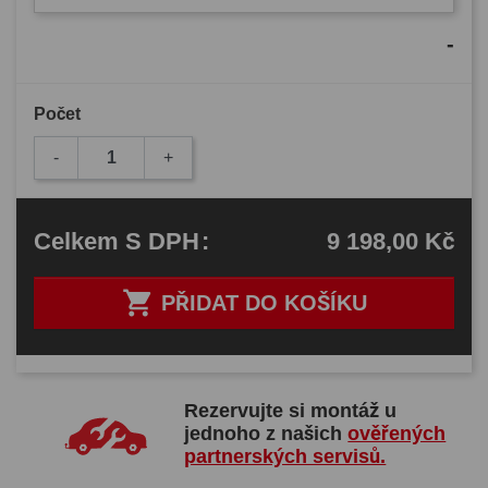
-
Počet
-
+
9 198,00 Kč
Celkem
S DPH
:

PŘIDAT DO KOŠÍKU
Rezervujte si montáž u
jednoho z našich
ověřených
partnerských servisů.