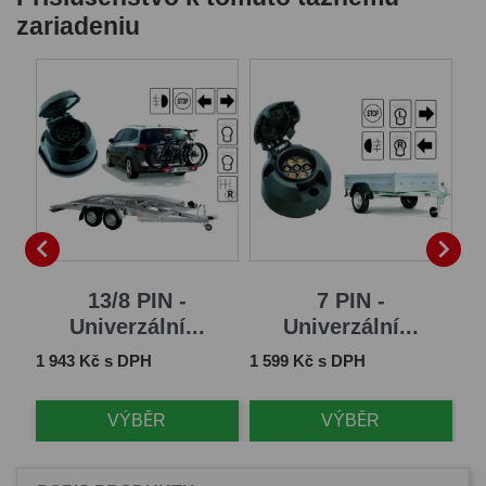
zariadeniu


...
13/8 PIN -
7 PIN -
Univerzální...
Univerzální...
Cena
Cena
Ce
1 943 Kč s DPH
1 599 Kč s DPH
2 
VÝBĚR
VÝBĚR