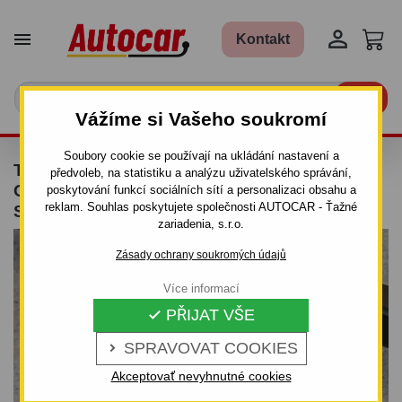


Kontakt

Vážíme si Vašeho soukromí
Soubory cookie se používají na ukládání nastavení a
TAŽNÉ ZAŘÍZENÍ PRO OPEL COMBO -
předvoleb, na statistiku a analýzu uživatelského správání,
ODNÍMATELNÝ VERTIKÁLNÍ BAJONETOVÝ
poskytování funkcí sociálních sítí a personalizaci obsahu a
reklam. Souhlas poskytujete společnosti AUTOCAR - Ťažné
SYSTÉM
zariadenia, s.r.o.
Zásady ochrany soukromých údajů
Více informací
PŘIJAT VŠE

SPRAVOVAT COOKIES

Akceptovať nevyhnutné cookies