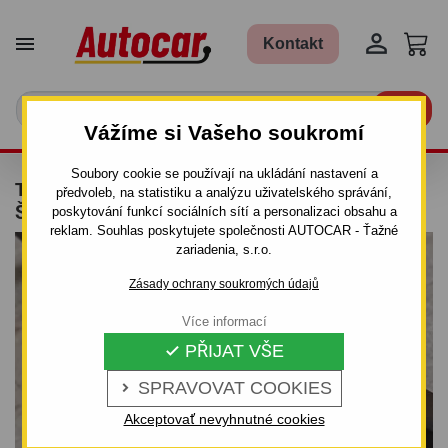


Kontakt

Vážíme si Vašeho soukromí
Soubory cookie se používají na ukládání nastavení a
TAŽNÉ ZAŘÍZENÍ PRO OPEL COMBO - "C" -
předvoleb, na statistiku a analýzu uživatelského správání,
ŠROUBOVÝ SYSTÉM
poskytování funkcí sociálních sítí a personalizaci obsahu a
reklam. Souhlas poskytujete společnosti AUTOCAR - Ťažné
zariadenia, s.r.o.
Zásady ochrany soukromých údajů
Více informací
PŘIJAT VŠE

SPRAVOVAT COOKIES

Akceptovať nevyhnutné cookies