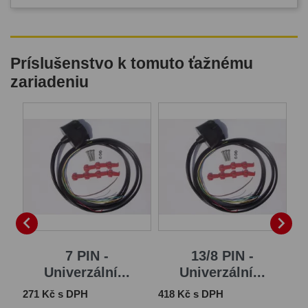
Príslušenstvo k tomuto ťažnému
zariadeniu
B


7 PIN -
13/8 PIN -
Univerzální...
Univerzální...
Cena
Cena
Ce
271 Kč s DPH
418 Kč s DPH
1 