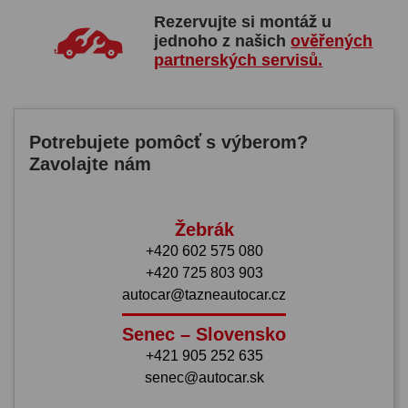
Rezervujte si montáž u
jednoho z našich
ověřených
partnerských servisů.
Potrebujete pomôcť s výberom?
Zavolajte nám
Žebrák
+420 602 575 080
+420 725 803 903
autocar@tazneautocar.cz
Senec – Slovensko
+421 905 252 635
senec@autocar.sk