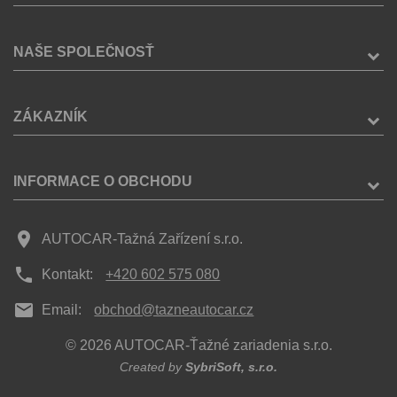
NAŠE SPOLEČNOSŤ
ZÁKAZNÍK
INFORMACE O OBCHODU
place
AUTOCAR-Tažná Zařízení s.r.o.
phone
Kontakt:
+420 602 575 080
mail
Email:
obchod@tazneautocar.cz
© 2026 AUTOCAR-Ťažné zariadenia s.r.o.
Created by
SybriSoft, s.r.o.