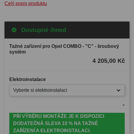
Celý popis produktu
Dostupné ihned
Tažné zařízení pro Opel COMBO - "C" - šroubový
systém
4 205,00 Kč
Elektroinstalace
Vyberte si elektroinstalaci
-
PŘI VÝBĚRU MONTÁŽE JE K DISPOZICI
DODATEČNÁ SLEVA 10 % NA TAŽNÉ
ZAŘÍZENÍ A ELEKTROINSTALACI.