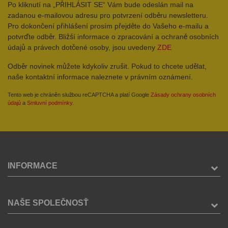
Po kliknutí na „PŘIHLÁSIT SE“ Vám bude odeslán mail na
zadanou e-mailovou adresu pro potvrzení odběru newsletteru.
Pro dokončení přihlášení prosím přejděte do Vašeho e-mailu a
potvrďte odběr. Bližší informace o zpracování a ochraně osobních
údajů a právech dotčené osoby, jsou uvedeny
ZDE
Odběr novinek můžete kdykoliv zrušit. Pokud to chcete udělat,
naše kontaktní informace naleznete v právním oznámení.
Tento web je chráněn službou reCAPTCHA a platí Google
Zásady ochrany osobních
údajů
a
Smluvní podmínky
.
INFORMACE
NAŠE SPOLEČNOSŤ