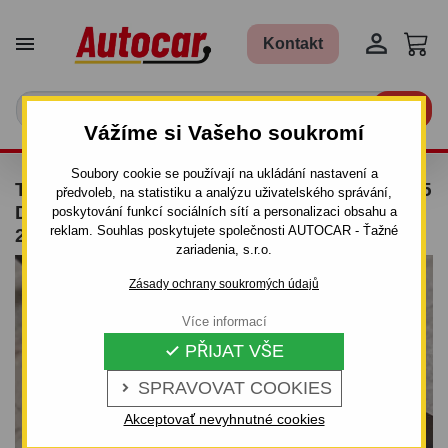


Kontakt

Vážíme si Vašeho soukromí
Soubory cookie se používají na ukládání nastavení a
TAŽNÉ ZAŘÍZENÍ PRO NISSAN PRIMERA - 4/5
předvoleb, na statistiku a analýzu uživatelského správání,
DV., (P 12) - ŠROUBOVÝ SYSTÉM - OD
poskytování funkcí sociálních sítí a personalizaci obsahu a
reklam. Souhlas poskytujete společnosti AUTOCAR - Ťažné
2002/03 DO
zariadenia, s.r.o.
Zásady ochrany soukromých údajů
Více informací
PŘIJAT VŠE

SPRAVOVAT COOKIES

Akceptovať nevyhnutné cookies