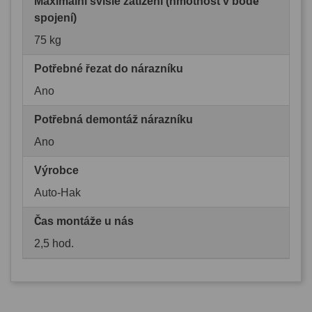
Maximální svislé zatížení (hmotnost v bodě
spojení)
75 kg
Potřebné řezat do nárazníku
Ano
Potřebná demontáž nárazníku
Ano
Výrobce
Auto-Hak
Čas montáže u nás
2,5 hod.