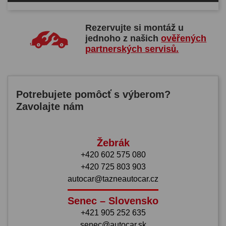
Rezervujte si montáž u
jednoho z našich
ověřených
partnerských servisů.
Potrebujete pomôcť s výberom?
Zavolajte nám
Žebrák
+420 602 575 080
+420 725 803 903
autocar@tazneautocar.cz
Senec – Slovensko
+421 905 252 635
senec@autocar.sk