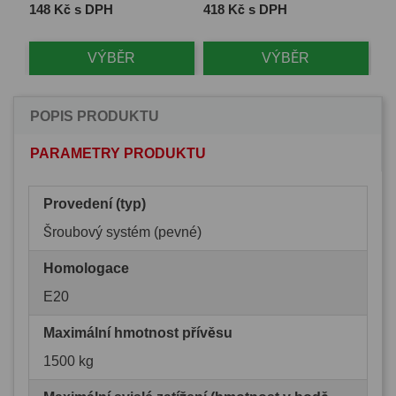
Cena
Cena
Ce
148 Kč s DPH
418 Kč s DPH
1 
VÝBĚR
VÝBĚR
POPIS PRODUKTU
PARAMETRY PRODUKTU
Provedení (typ)
Šroubový systém (pevné)
Homologace
E20
Maximální hmotnost přívěsu
1500 kg