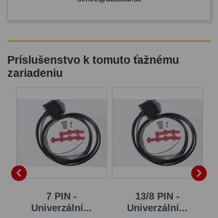
Príslušenstvo k tomuto ťažnému
zariadeniu
B


7 PIN -
13/8 PIN -
Univerzální...
Univerzální...