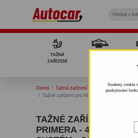
TAŽNÁ
PŘÍVĚSNÉ
DÍ
ZAŘÍZENÍ
VOZÍKY
PŘ
V
Soubory cookie s
Domů
Tažná zařízení
NISSAN
PRIMER
poskytování funkc
Tažné zařízení pro Nissan PRIMERA - 4/5dv.
TAŽNÉ ZAŘÍZENÍ PRO 
PRIMERA - 4/5DV., (P 