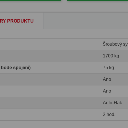
RY PRODUKTU
Šroubový sy
1700 kg
v bodě spojení)
75 kg
Ano
Ano
Auto-Hak
2 hod.