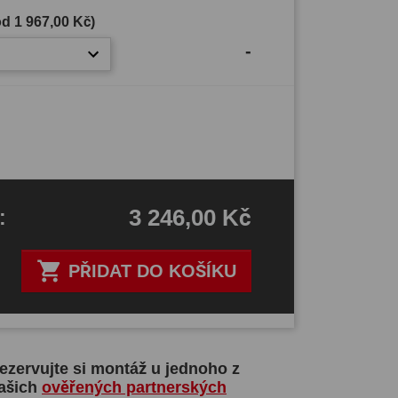
(od
1 967,00 Kč
)
-
3 246,00 Kč
H
:

PŘIDAT DO KOŠÍKU
ezervujte si montáž u jednoho z
ašich
ověřených partnerských