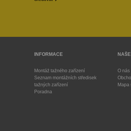
INFORMACE
NAŠE
Montáž tažného zařízení
O nás
Seznam montážních středisek
Obcho
tažných zařízení
Mapa 
Poradna