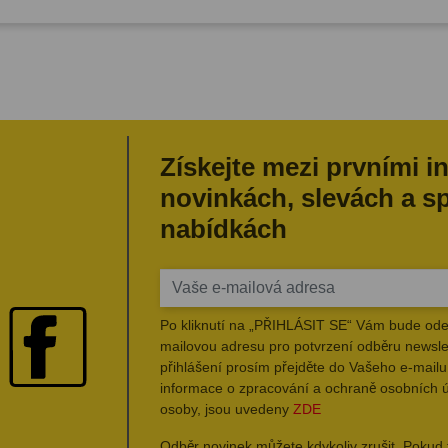
Získejte mezi prvními i
novinkách, slevách a s
nabídkách
Po kliknutí na „PŘIHLÁSIT SE“ Vám bude ode
mailovou adresu pro potvrzení odběru newsle
přihlášení prosím přejděte do Vašeho e-mailu 
informace o zpracování a ochraně osobních 
osoby, jsou uvedeny
ZDE
Odběr novinek můžete kdykoliv zrušit. Pokud 