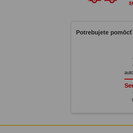
s
Potrebujete pomôcť
aut
Se