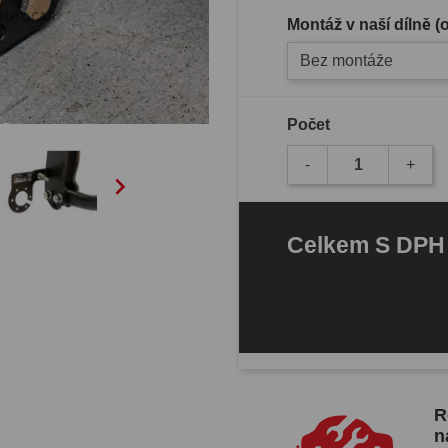
Montáž v naší dílně 
Bez montáže
Počet
-
+

Celkem
S DP
R
n