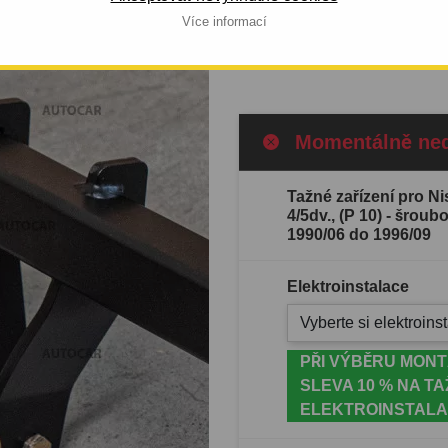
O 1996/09
1990/06 do 1996/09.
Více informací
Celý popis produktu
Momentálně ne
Tažné zařízení pro N
4/5dv., (P 10) - šrou
1990/06 do 1996/09
Elektroinstalace
Vyberte si elektroinst
PŘI VÝBĚRU MONT
SLEVA 10 % NA TA
ELEKTROINSTALA