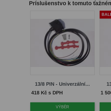
Príslušenstvo k tomuto ťažné
BAL
13/8 PIN - Univerzální...
13
Cena
Cena
418 Kč s DPH
1 50
VÝBĚR