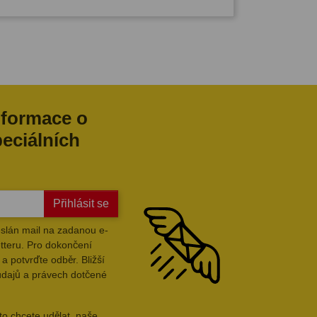
nformace o
peciálních
Přihlásit se
slán mail na zadanou e-
tteru. Pro dokončení
a potvrďte odběr. Bližší
údajů a právech dotčené
to chcete udělat, naše