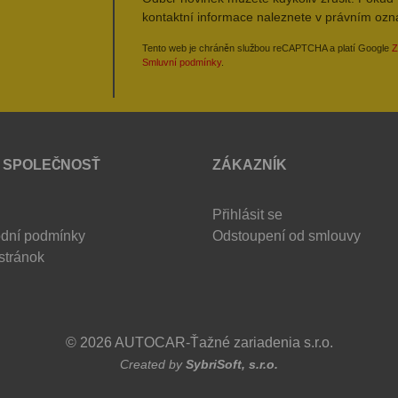
kontaktní informace naleznete v právním oz
Tento web je chráněn službou reCAPTCHA a platí Google
Z
Smluvní podmínky
.
 SPOLEČNOSŤ
ZÁKAZNÍK
Přihlásit se
dní podmínky
Odstoupení od smlouvy
stránok
© 2026 AUTOCAR-Ťažné zariadenia s.r.o.
Created by
SybriSoft, s.r.o.