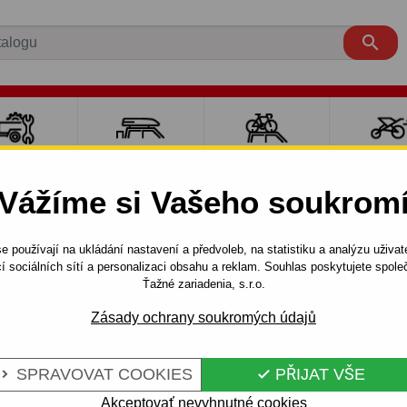

LY PRO
NOSIČE A
NOSIČE NA
SPORT
ÍVĚSNÉ
BOXY
JÍZDNÍ KOLA
DĚTM
Vážíme si Vašeho soukrom
OZÍKY
e používají na ukládání nastavení a předvoleb, na statistiku a analýzu uživat
A
4 dv.
1990 - 1996
í sociálních sítí a personalizaci obsahu a reklam. Souhlas poskytujete spo
, (P 10) - šroubový systém - od 1990/06 do 1996/09
Ťažné zariadenia, s.r.o.
Zásady ochrany soukromých údajů
NISSAN
Kód:
V 12 S
SPRAVOVAT COOKIES
PŘIJAT VŠE


10) - ŠROUBOVÝ
Tažné zařízení se šroubovým
PRIMERA, typ karoserie: 4/5 
Akceptovať nevyhnutné cookies