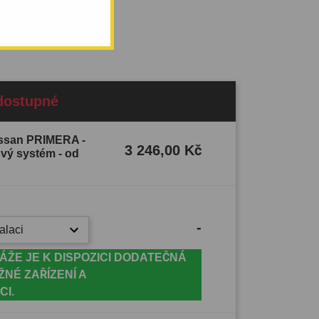
dostupné
issan PRIMERA -
3 246,00 Kč
bový systém - od
-
alaci
ÁŽE JE K DISPOZICI DODATEČNÁ
ŽNÉ ZAŘÍZENÍ A
CI.