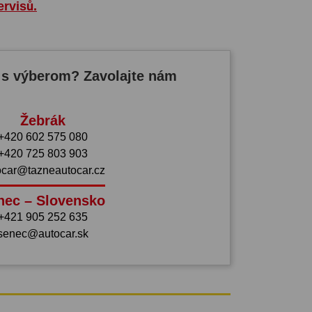
ervisů.
 s výberom? Zavolajte nám
Žebrák
+420 602 575 080
+420 725 803 903
ocar@tazneautocar.cz
nec – Slovensko
+421 905 252 635
senec@autocar.sk