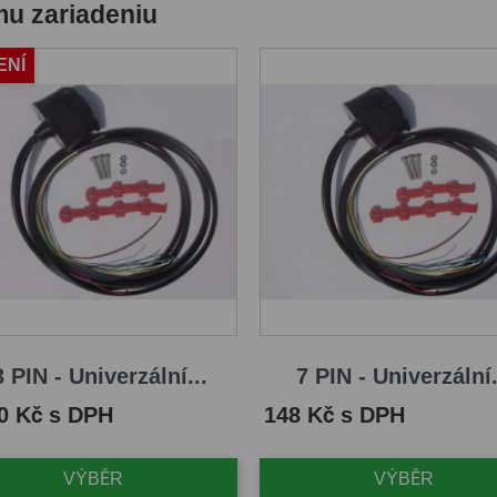
mu zariadeniu
ENÍ
 PIN - Univerzální...
7 PIN - Univerzální.
Cena
0 Kč s DPH
148 Kč s DPH
VÝBĚR
VÝBĚR