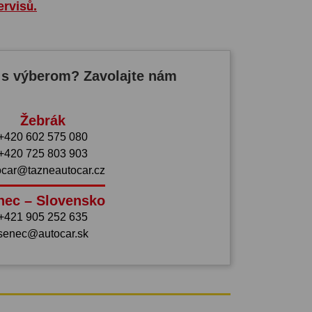
ervisů.
 s výberom? Zavolajte nám
Žebrák
+420 602 575 080
+420 725 803 903
ocar@tazneautocar.cz
nec – Slovensko
+421 905 252 635
senec@autocar.sk