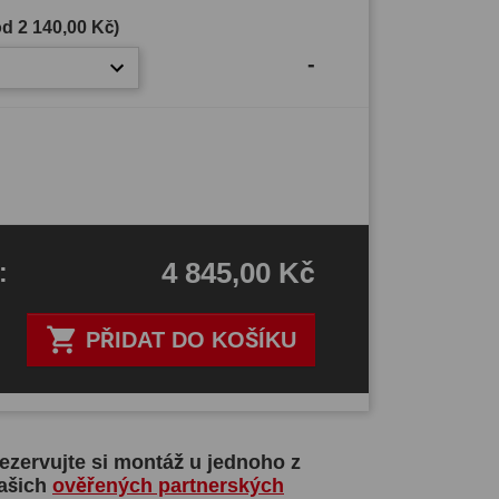
(od
2 140,00 Kč
)
-
4 845,00 Kč
H
:

PŘIDAT DO KOŠÍKU
ezervujte si montáž u jednoho z
ašich
ověřených partnerských