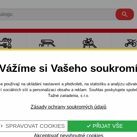

LY PRO
NOSIČE A
NOSIČE NA
SPORT
ÍVĚSNÉ
BOXY
JÍZDNÍ KOLA
DĚTM
Vážíme si Vašeho soukrom
OZÍKY
e používají na ukládání nastavení a předvoleb, na statistiku a analýzu uživat
Offroad
1989 - 1997
í sociálních sítí a personalizaci obsahu a reklam. Souhlas poskytujete spo
dv.,(Y 60),Výškově polohov.koule - šroubový systém - od 1989
Ťažné zariadenia, s.r.o.
Zásady ochrany soukromých údajů
NISSAN
Kód:
V 09 S
SPRAVOVAT COOKIES
PŘIJAT VŠE


 60),VÝŠKOVĚ
Tažné zařízení se šroubovým
PATROL GR, typ karoserie: 3
Akceptovať nevyhnutné cookies