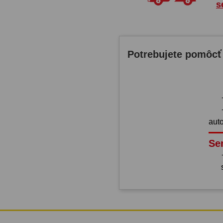
s
Potrebujete pomôcť
aut
Se