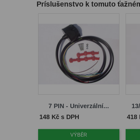
Príslušenstvo k tomuto ťažné
7 PIN - Univerzální...
13/
Cena
Cena
148 Kč s DPH
418
VÝBĚR