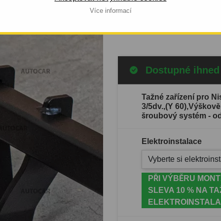
ROUBOVÝ
výroby automobilu: od 1989/0
Více informací
O 1997/12
Celý popis produktu
Dostupné ihned
Tažné zařízení pro 
3/5dv.,(Y 60),Výškově
šroubový systém - od
Elektroinstalace
Vyberte si elektroinst
PŘI VÝBĚRU MONT
SLEVA 10 % NA TA
ELEKTROINSTALA