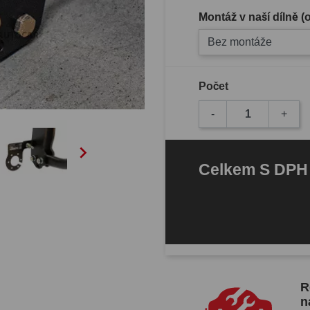
Montáž v naší dílně 
Bez montáže
Počet
-
+

Celkem
S DP
R
n