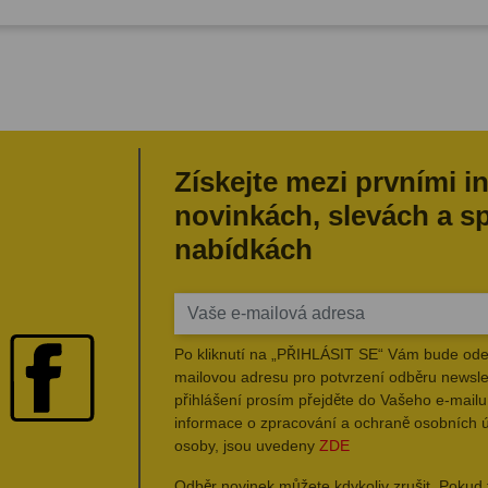
Získejte mezi prvními i
novinkách, slevách a s
nabídkách
Po kliknutí na „PŘIHLÁSIT SE“ Vám bude ode
mailovou adresu pro potvrzení odběru newsle
přihlášení prosím přejděte do Vašeho e-mailu 
informace o zpracování a ochraně osobních 
osoby, jsou uvedeny
ZDE
Odběr novinek můžete kdykoliv zrušit. Pokud 