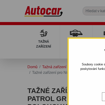
TAŽNÁ
PŘÍVĚSNÉ
DÍ
ZAŘÍZENÍ
VOZÍKY
PŘ
V
Soubory cookie s
Domů
Tažná zařízení
NISSAN
PATROL
poskytování funkc
Tažné zařízení pro Nissan PATROL GR - 3/5
TAŽNÉ ZAŘÍZENÍ PRO 
PATROL GR - 3/5DV.,(Y