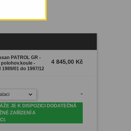
1 do 1997/12.
Nissan PATROL GR -
4 845,00 Kč
 polohov.koule -
 1989/01 do 1997/12
-
alaci
ÁŽE JE K DISPOZICI DODATEČNÁ
ŽNÉ ZAŘÍZENÍ A
CI.