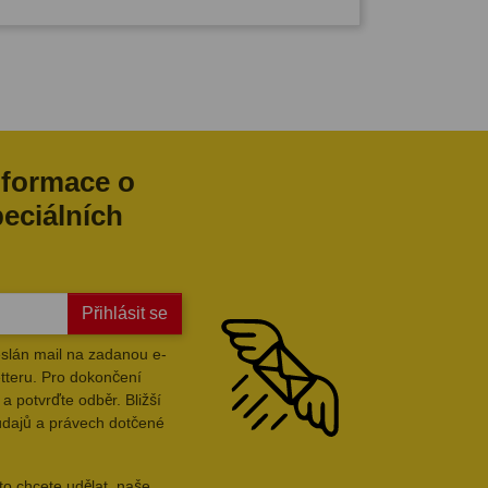
nformace o
peciálních
Přihlásit se
slán mail na zadanou e-
tteru. Pro dokončení
a potvrďte odběr. Bližší
údajů a právech dotčené
to chcete udělat, naše