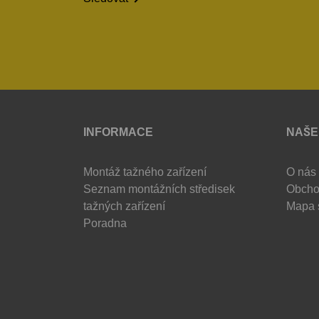
INFORMACE
NAŠE
Montáž tažného zařízení
O nás
Seznam montážních středisek
Obcho
tažných zařízení
Mapa 
Poradna