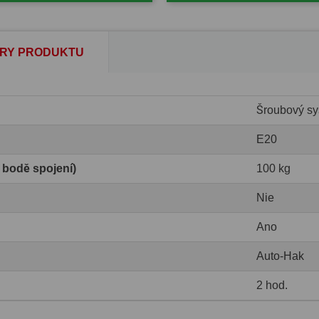
RY PRODUKTU
Šroubový sy
E20
v bodě spojení)
100 kg
Nie
Ano
Auto-Hak
2 hod.