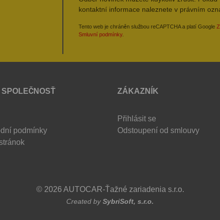
kontaktní informace naleznete v právním oz
Tento web je chráněn službou reCAPTCHA a platí Google
Z
Smluvní podmínky
.
 SPOLEČNOSŤ
ZÁKAZNÍK
Přihlásit se
dní podmínky
Odstoupení od smlouvy
stránok
© 2026 AUTOCAR-Ťažné zariadenia s.r.o.
Created by
SybriSoft, s.r.o.