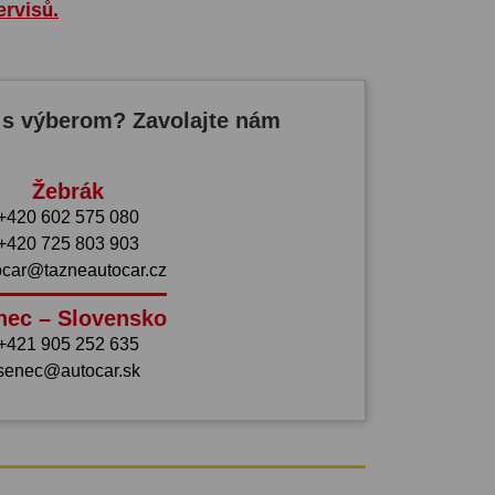
ervisů.
 s výberom? Zavolajte nám
Žebrák
+420 602 575 080
+420 725 803 903
ocar@tazneautocar.cz
nec – Slovensko
+421 905 252 635
senec@autocar.sk