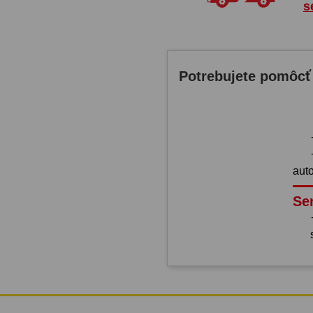
s
Potrebujete pomôcť
aut
Se