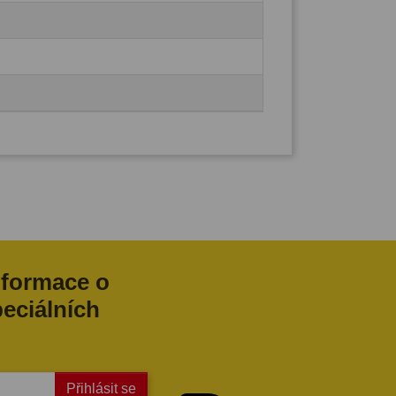
nformace o
peciálních
Přihlásit se