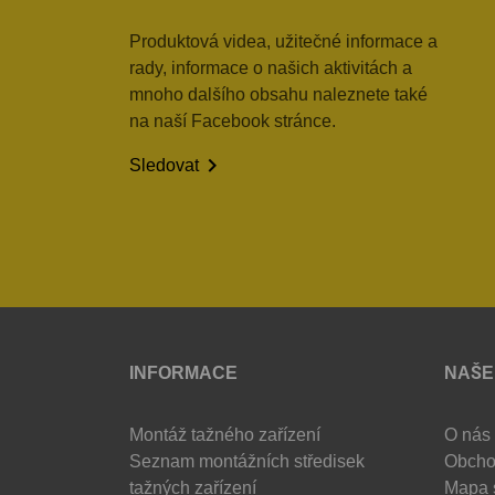
Produktová videa, užitečné informace a
rady, informace o našich aktivitách a
mnoho dalšího obsahu naleznete také
na naší Facebook stránce.

Sledovat
INFORMACE
NAŠE
Montáž tažného zařízení
O nás
Seznam montážních středisek
Obcho
tažných zařízení
Mapa 