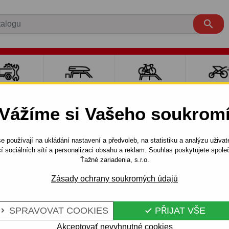

LY PRO
NOSIČE A
NOSIČE NA
SPORT
ÍVĚSNÉ
BOXY
JÍZDNÍ KOLA
DĚTM
Vážíme si Vašeho soukrom
OZÍKY
e používají na ukládání nastavení a předvoleb, na statistiku a analýzu uživat
A
PickUp se schůdkem
2005 - 2015
í sociálních sítí a personalizaci obsahu a reklam. Souhlas poskytujete spo
ůdekom, ( D 40 ) - odnímatelný bajonetový systém - od 2006 do
Ťažné zariadenia, s.r.o.
Zásady ochrany soukromých údajů
NISSAN
Kód:
V 64 Au
SPRAVOVAT COOKIES
PŘIJAT VŠE


, ( D 40 ) -
Tažné zařízení s odnímateln
NISSAN - typ: NAVARA, typ ka
Akceptovať nevyhnutné cookies