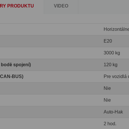
RY PRODUKTU
VIDEO
Horizontáln
E20
3000 kg
v bodě spojení)
120 kg
 (CAN-BUS)
Pre vozidlá 
Nie
Nie
Auto-Hak
2 hod.