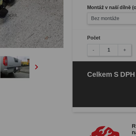
Montáž v naší dílně 
Bez montáže
Počet
-
+

Celkem
S DP
R
n