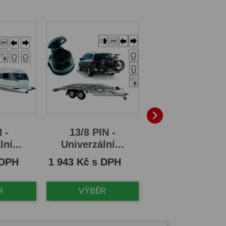
BALENÍ

 -
13/8 PIN -
13 PIN -
ní...
Univerzální...
Univerzální..
Cena
Cena
 DPH
1 943 Kč s DPH
1 500 Kč s DPH
R
VÝBĚR
VÝBĚR