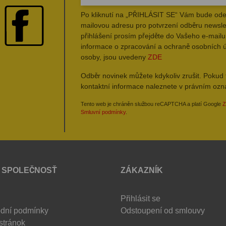
Po kliknutí na „PŘIHLÁSIT SE“ Vám bude ode
mailovou adresu pro potvrzení odběru newsle
přihlášení prosím přejděte do Vašeho e-mailu 
informace o zpracování a ochraně osobních 
osoby, jsou uvedeny
ZDE
Odběr novinek můžete kdykoliv zrušit. Pokud 
kontaktní informace naleznete v právním oz
Tento web je chráněn službou reCAPTCHA a platí Google
Z
Smluvní podmínky
.
 SPOLEČNOSŤ
ZÁKAZNÍK
Přihlásit se
dní podmínky
Odstoupení od smlouvy
stránok