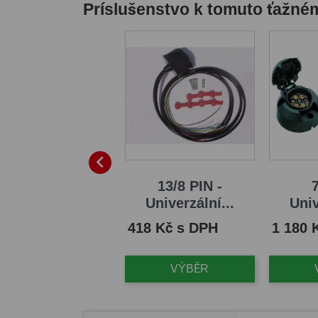
Príslušenstvo k tomuto ťažné

7 PIN -
13/8 PIN -
7
Univerzální...
Univerzální...
Univ
na
Cena
Cena
8 Kč s DPH
418 Kč s DPH
1 180 
VÝBĚR
VÝBĚR