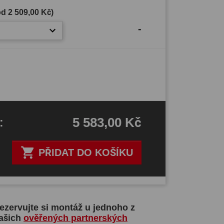
(od
2 509,00 Kč
)
-
5 583,00 Kč
H
:

PŘIDAT DO KOŠÍKU
ezervujte si montáž u jednoho z
ašich
ověřených partnerských