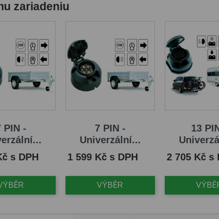
mu zariadeniu
 PIN -
7 PIN -
13 PIN
erzální...
Univerzální...
Univerzál
Cena
Cena
Kč s DPH
1 599 Kč s DPH
2 705 Kč s
VÝBĚR
VÝBĚR
VÝBĚ