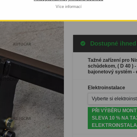
ETOVÝ
automobilu: od 2006.
Více informací
Celý popis produktu
Dostupné ihned
Tažné zařízení pro N
schůdekom, ( D 40 ) 
bajonetový systém - 
Elektroinstalace
Vyberte si elektroinst
PŘI VÝBĚRU MONT
SLEVA 10 % NA TA
ELEKTROINSTALA