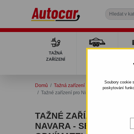
TAŽNÁ
PŘÍVĚSNÉ
DÍ
ZAŘÍZENÍ
VOZÍKY
PŘ
V
Soubory cookie s
Domů
Tažná zařízení
NISSAN
NAVAR
poskytování funkc
Tažné zařízení pro Nissan NAVARA - se sch
TAŽNÉ ZAŘÍZENÍ PRO 
NAVARA - SE SCHŮDEKOM