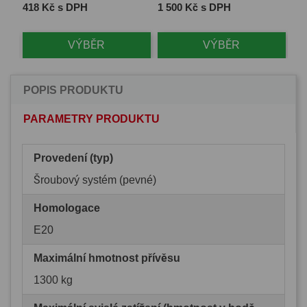
Cena
Cena
Ce
418 Kč s DPH
1 500 Kč s DPH
14
VÝBĚR
VÝBĚR
POPIS PRODUKTU
PARAMETRY PRODUKTU
Provedení (typ)
Šroubový systém (pevné)
Homologace
E20
Maximální hmotnost přívěsu
1300 kg