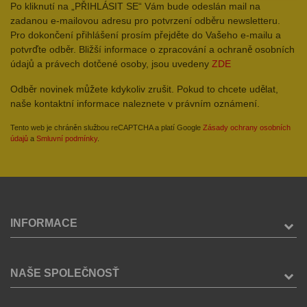
Po kliknutí na „PŘIHLÁSIT SE“ Vám bude odeslán mail na
zadanou e-mailovou adresu pro potvrzení odběru newsletteru.
Pro dokončení přihlášení prosím přejděte do Vašeho e-mailu a
potvrďte odběr. Bližší informace o zpracování a ochraně osobních
údajů a právech dotčené osoby, jsou uvedeny
ZDE
Odběr novinek můžete kdykoliv zrušit. Pokud to chcete udělat,
naše kontaktní informace naleznete v právním oznámení.
Tento web je chráněn službou reCAPTCHA a platí Google
Zásady ochrany osobních
údajů
a
Smluvní podmínky
.
INFORMACE
NAŠE SPOLEČNOSŤ