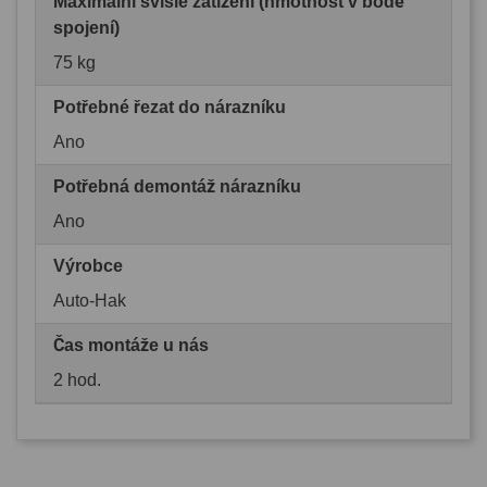
Maximální svislé zatížení (hmotnost v bodě
spojení)
75 kg
Potřebné řezat do nárazníku
Ano
Potřebná demontáž nárazníku
Ano
Výrobce
Auto-Hak
Čas montáže u nás
2 hod.