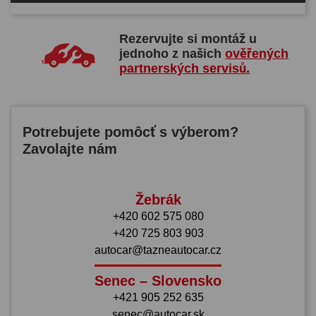
Rezervujte si montáž u
jednoho z našich
ověřených
partnerských servisů.
Potrebujete pomôcť s výberom?
Zavolajte nám
Žebrák
+420 602 575 080
+420 725 803 903
autocar@tazneautocar.cz
Senec – Slovensko
+421 905 252 635
senec@autocar.sk