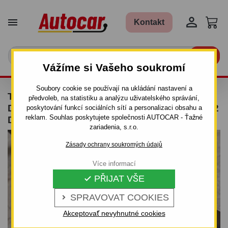


Kontakt

Vážíme si Vašeho soukromí
Soubory cookie se používají na ukládání nastavení a
TAŽNÉ ZAŘÍZENÍ PRO NISSAN MICRA - 3/5
předvoleb, na statistiku a analýzu uživatelského správání,
DV.(K 12) - ŠROUBOVÝ SYSTÉM - OD 2003/02
poskytování funkcí sociálních sítí a personalizaci obsahu a
reklam. Souhlas poskytujete společnosti AUTOCAR - Ťažné
DO
zariadenia, s.r.o.
Zásady ochrany soukromých údajů
Více informací
PŘIJAT VŠE

SPRAVOVAT COOKIES

Akceptovať nevyhnutné cookies