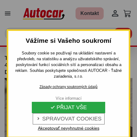


Kontakt

Vážíme si Vašeho soukromí
Soubory cookie se používají na ukládání nastavení a
TAŽNÉ ZAŘÍZENÍ PRO NISSAN ALMERA -
předvoleb, na statistiku a analýzu uživatelského správání,
4DV.,(N 15) - ŠROUBOVÝ SYSTÉM - OD 1995
poskytování funkcí sociálních sítí a personalizaci obsahu a
reklam. Souhlas poskytujete společnosti AUTOCAR - Ťažné
DO 2000/02
zariadenia, s.r.o.
Zásady ochrany soukromých údajů
Více informací
PŘIJAT VŠE

SPRAVOVAT COOKIES

Akceptovať nevyhnutné cookies