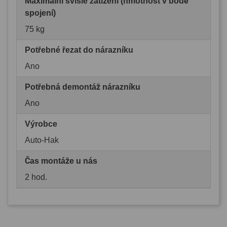
Maximální svislé zatížení (hmotnost v bodě
spojení)
75 kg
Potřebné řezat do nárazníku
Ano
Potřebná demontáž nárazníku
Ano
Výrobce
Auto-Hak
Čas montáže u nás
2 hod.