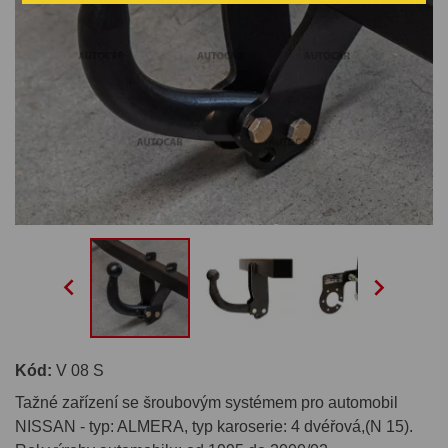


Kód:
V 08 S
Tažné zařízení se šroubovým systémem pro automobil
NISSAN - typ: ALMERA, typ karoserie: 4 dvéřová,(N 15).