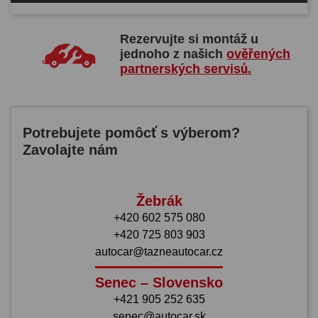
Rezervujte si montáž u
jednoho z našich
ověřených
partnerských servisů.
Potrebujete pomôcť s výberom?
Zavolajte nám
Žebrák
+420 602 575 080
+420 725 803 903
autocar@tazneautocar.cz
Senec – Slovensko
+421 905 252 635
senec@autocar.sk