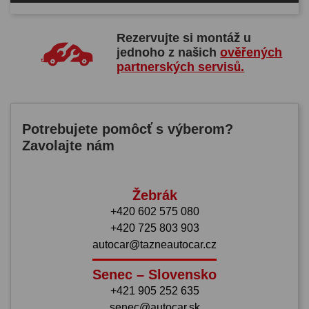
Rezervujte si montáž u
jednoho z našich
ověřených
partnerských servisů.
Potrebujete pomôcť s výberom?
Zavolajte nám
Žebrák
+420 602 575 080
+420 725 803 903
autocar@tazneautocar.cz
Senec – Slovensko
+421 905 252 635
senec@autocar.sk