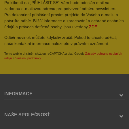
Po kliknutí na „PŘIHLÁSIT SE“ Vám bude odeslán mail na
zadanou e-mailovou adresu pro potvrzení odběru newsletteru.
Pro dokončení přihlášení prosím přejděte do Vašeho e-mailu a
potvrďte odběr. Bližší informace o zpracování a ochraně osobních
údajů a právech dotčené osoby, jsou uvedeny
ZDE
Odběr novinek můžete kdykoliv zrušit. Pokud to chcete udělat,
naše kontaktní informace naleznete v právním oznámení.
Tento web je chráněn službou reCAPTCHA a platí Google
Zásady ochrany osobních
údajů
a
Smluvní podmínky
.
INFORMACE
NAŠE SPOLEČNOSŤ