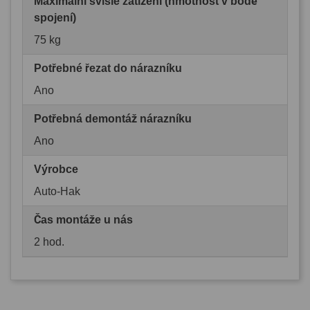
Maximální svislé zatížení (hmotnost v bodě
spojení)
75 kg
Potřebné řezat do nárazníku
Ano
Potřebná demontáž nárazníku
Ano
Výrobce
Auto-Hak
Čas montáže u nás
2 hod.