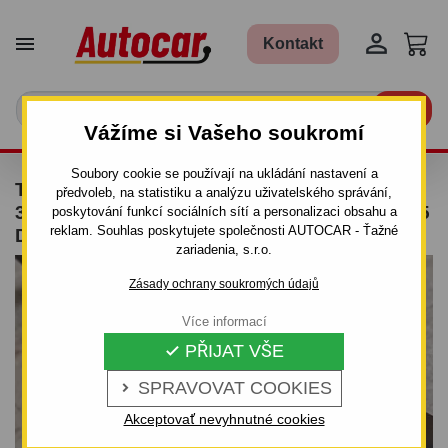


Kontakt

Vážíme si Vašeho soukromí
Soubory cookie se používají na ukládání nastavení a
TAŽNÉ ZAŘÍZENÍ PRO NISSAN ALMERA -
předvoleb, na statistiku a analýzu uživatelského správání,
3/5DV.(N 15) - ŠROUBOVÝ SYSTÉM - OD 1995
poskytování funkcí sociálních sítí a personalizaci obsahu a
reklam. Souhlas poskytujete společnosti AUTOCAR - Ťažné
DO 2000/02
zariadenia, s.r.o.
Zásady ochrany soukromých údajů
Více informací
PŘIJAT VŠE

SPRAVOVAT COOKIES

Akceptovať nevyhnutné cookies