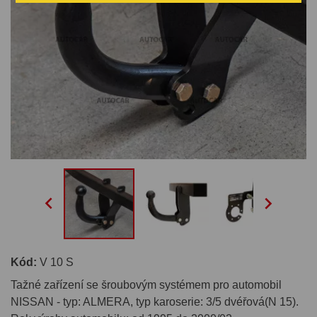


Kód:
V 10 S
Tažné zařízení se šroubovým systémem pro automobil
NISSAN - typ: ALMERA, typ karoserie: 3/5 dvéřová(N 15).