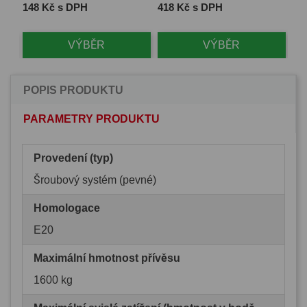
Cena
Cena
Ce
148 Kč s DPH
418 Kč s DPH
1 
VÝBĚR
VÝBĚR
POPIS PRODUKTU
PARAMETRY PRODUKTU
Provedení (typ)
Šroubový systém (pevné)
Homologace
E20
Maximální hmotnost přívěsu
1600 kg