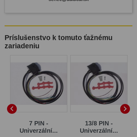
Príslušenstvo k tomuto ťažnému
zariadeniu
B


7 PIN -
13/8 PIN -
Univerzální...
Univerzální...