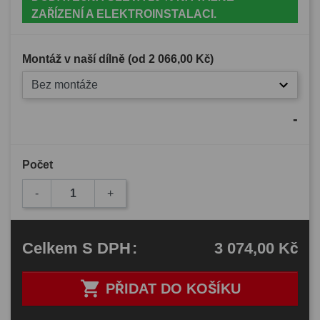
ZAŘÍZENÍ A ELEKTROINSTALACI.
Montáž v naší dílně (od
2 066,00 Kč
)
Bez montáže
-
Počet
-
+
3 074,00 Kč
Celkem
S DPH
:

PŘIDAT DO KOŠÍKU