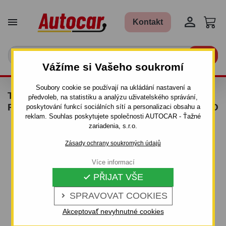


Kontakt

Vážíme si Vašeho soukromí
Soubory cookie se používají na ukládání nastavení a
TAŽNÉ ZAŘÍZENÍ PRO MITSUBISHI L 200 -
předvoleb, na statistiku a analýzu uživatelského správání,
PICK-UP - ŠROUBOVÝ SYSTÉM - OD 2009 DO
poskytování funkcí sociálních sítí a personalizaci obsahu a
reklam. Souhlas poskytujete společnosti AUTOCAR - Ťažné
zariadenia, s.r.o.
Zásady ochrany soukromých údajů
Více informací
PŘIJAT VŠE

SPRAVOVAT COOKIES

Akceptovať nevyhnutné cookies