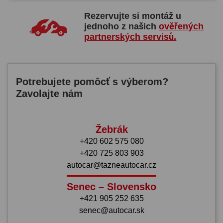
Rezervujte si montáž u
jednoho z našich
ověřených
partnerských servisů.
Potrebujete pomôcť s výberom?
Zavolajte nám
Žebrák
+420 602 575 080
+420 725 803 903
autocar@tazneautocar.cz
Senec – Slovensko
+421 905 252 635
senec@autocar.sk