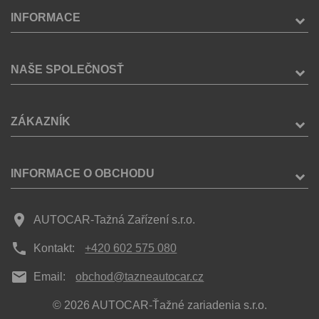
INFORMACE
NAŠE SPOLEČNOSŤ
ZÁKAZNÍK
INFORMACE O OBCHODU
place
AUTOCAR-Tažná Zařízení s.r.o.
phone
Kontakt:
+420 602 575 080
mail
Email:
obchod@tazneautocar.cz
© 2026 AUTOCAR-Ťažné zariadenia s.r.o.