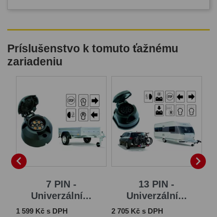
Príslušenstvo k tomuto ťažnému
zariadeniu


...
7 PIN -
13 PIN -
Univerzální...
Univerzální...
Cena
Cena
Ce
1 599 Kč s DPH
2 705 Kč s DPH
1 