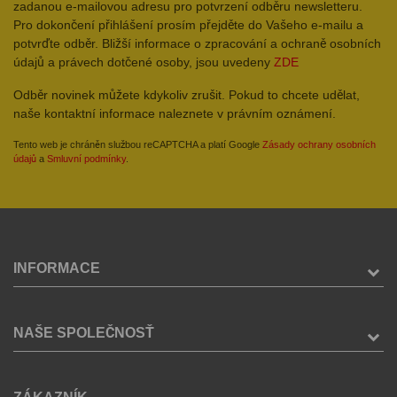
zadanou e-mailovou adresu pro potvrzení odběru newsletteru.
Pro dokončení přihlášení prosím přejděte do Vašeho e-mailu a
potvrďte odběr. Bližší informace o zpracování a ochraně osobních
údajů a právech dotčené osoby, jsou uvedeny
ZDE
Odběr novinek můžete kdykoliv zrušit. Pokud to chcete udělat,
naše kontaktní informace naleznete v právním oznámení.
Tento web je chráněn službou reCAPTCHA a platí Google
Zásady ochrany osobních
údajů
a
Smluvní podmínky
.
INFORMACE
NAŠE SPOLEČNOSŤ