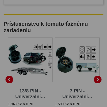
Príslušenstvo k tomuto ťažnému
zariadeniu


13/8 PIN -
7 PIN -
Univerzální...
Univerzální...
Cena
Cena
Ce
1 943 Kč s DPH
1 599 Kč s DPH
2 