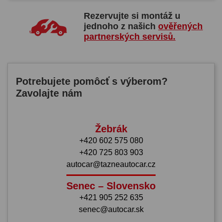
Rezervujte si montáž u
jednoho z našich
ověřených
partnerských servisů.
Potrebujete pomôcť s výberom?
Zavolajte nám
Žebrák
+420 602 575 080
+420 725 803 903
autocar@tazneautocar.cz
Senec – Slovensko
+421 905 252 635
senec@autocar.sk