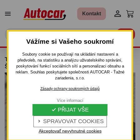


Kontakt

Vážíme si Vašeho soukromí
Soubory cookie se používají na ukládání nastavení a
TAŽNÉ ZAŘÍZENÍ PRO LANCIA DELTA -
předvoleb, na statistiku a analýzu uživatelského správání,
ŠROUBOVÝ SYSTÉM - OD 2008 DO
poskytování funkcí sociálních sítí a personalizaci obsahu a
reklam. Souhlas poskytujete společnosti AUTOCAR - Ťažné
zariadenia, s.r.o.
Zásady ochrany soukromých údajů
Více informací
PŘIJAT VŠE

SPRAVOVAT COOKIES

Akceptovať nevyhnutné cookies